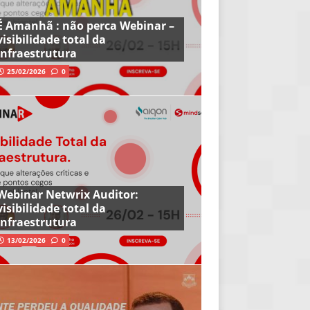
É Amanhã : não perca Webinar –
visibilidade total da
infraestrutura
25/02/2026
0
Webinar Netwrix Auditor:
visibilidade total da
infraestrutura
13/02/2026
0