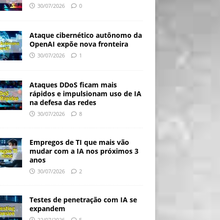
30/07/2026
0
Ataque cibernético autônomo da
OpenAI expõe nova fronteira
30/07/2026
1
Ataques DDoS ficam mais
rápidos e impulsionam uso de IA
na defesa das redes
30/07/2026
8
Empregos de TI que mais vão
mudar com a IA nos próximos 3
anos
30/07/2026
2
Testes de penetração com IA se
expandem
22/07/2026
5