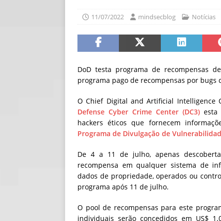
[ 06/08/2026 ]
Fal
11/07/2022
mindsecblog
Notícias
NOTÍCIAS
[ 06/08/2026 ]
Sem
[ 06/08/2026 ]
IA 
DoD testa programa de recompensas de
programa pago de recompensas por bugs qu
O Chief Digital and Artificial Intelligence
Defense Cyber ​​Crime Center (DC3)
esta 
hackers éticos que fornecem informaçõe
Programa de Divulgação de Vulnerabilida
De 4 a 11 de julho, apenas descobertas
recompensa em qualquer sistema de inf
dados de propriedade, operados ou contr
programa após 11 de julho.
O pool de recompensas para este program
individuais serão concedidos em US$ 1.0