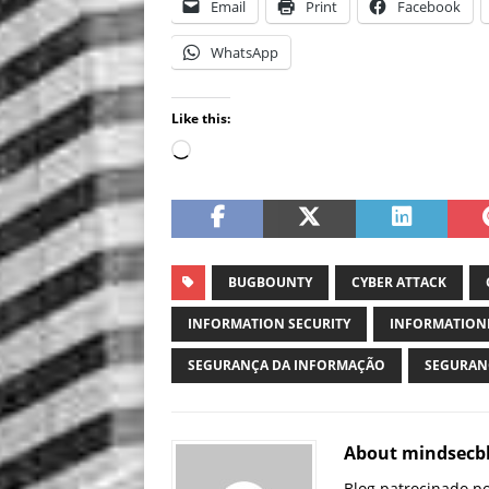
Email
Print
Facebook
WhatsApp
Like this:
BUGBOUNTY
CYBER ATTACK
INFORMATION SECURITY
INFORMATION
SEGURANÇA DA INFORMAÇÃO
SEGURAN
About mindsecb
Blog patrocinado p