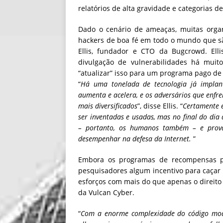
relatórios de alta gravidade e categorias d
Dado o cenário de ameaças, muitas orga
hackers de boa fé em todo o mundo que são
Ellis, fundador e CTO da Bugcrowd. E
divulgação de vulnerabilidades há muito
“atualizar” isso para um programa pago de
“
Há uma tonelada de tecnologia já implan
aumenta e acelera, e os adversários que enfre
mais diversificados
”, disse Ellis. “
Certamente e
ser inventadas e usadas, mas no final do d
– portanto, os humanos também – e prova
desempenhar na defesa da Internet.
”
Embora os programas de recompensas po
pesquisadores algum incentivo para caçar
esforços com mais do que apenas o direito 
da Vulcan Cyber.
“
Com a enorme complexidade do código modern