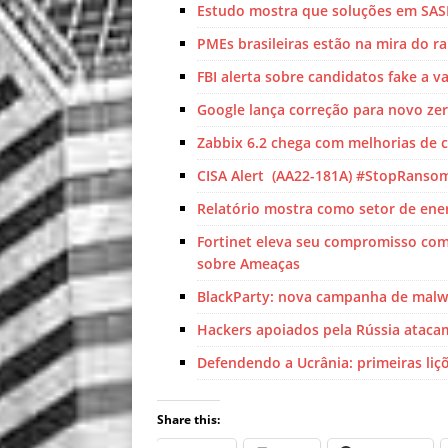
Estudo mostra que soluções em SAS
PMEs brasileiras estão na mira do 
FBI alerta sobre candidatos fake a 
Google lança correção para novo zer
Zabbix 6.2 chega com melhorias de
CISA Alert (AA22-181A) #StopRans
Relatório mostra como setor de ener
Fortinet eleva seu compromisso com
sobre Ameaças
BlackParty: nova campanha de malwa
Hackers apoiados pela Rússia atacam
Defendendo a Ucrânia: primeiras liçõ
Share this: