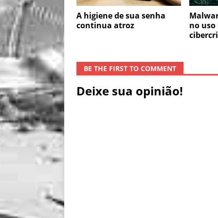
A higiene de sua senha
Malwar
continua atroz
no uso 
cibercr
BE THE FIRST TO COMMENT
Deixe sua opinião!