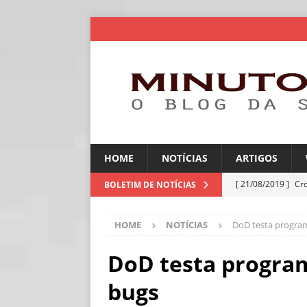
HOME
NOTÍCIAS
ARTIGOS
[ 21/08/2019 ]
Cr
BOLETIM DE NOTÍCIAS
ARTIGOS
HOME
NOTÍCIAS
DoD testa progra
[ 06/08/2026 ]
Amé
industriais
NOT
DoD testa progra
[ 06/08/2026 ]
IA 
bugs
NOTÍCIAS