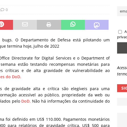
sas promessas de emprego na Meta, Disney, Coca-Cola e Spotify
0
 guardrails, a autonomia da IA se torna um risco
NOTÍCIAS
A
eleva taxa de sucesso de phishing para 54%
NOTÍCIAS
priva
 bugs. O Departamento de Defesa está pilotando um
e termina hoje, julho de 2022
 Office Directorate for Digital Services e o Department of
semana estão testando recompensas monetárias para
Acess
s críticas e de alta gravidade de vulnerabilidade ao
termo
des do DoD.
SI
 de gravidade alta e crítica são elegíveis para uma
ormação acessível ao público, propriedade da web ou
olados pelo
DoD.
Não há informações da continuidade do
a foi definido em US$ 110.000. Pagamentos monetários
00 para relatórios de gravidade crítica, US$ 500 para