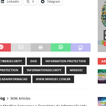
LinkedIn
X
Telegram
AR
CYBERSECURITY
DOD
INFORMATION PROTECTION
PROTECTION
INFORMATIONSECURITY
MINDSEC
CADAINFORMACAO
WWW.MINDSEC.COM.BR
log
3696 Articles
or MindSec Segurança e Tecnologia da Informação Ltda.