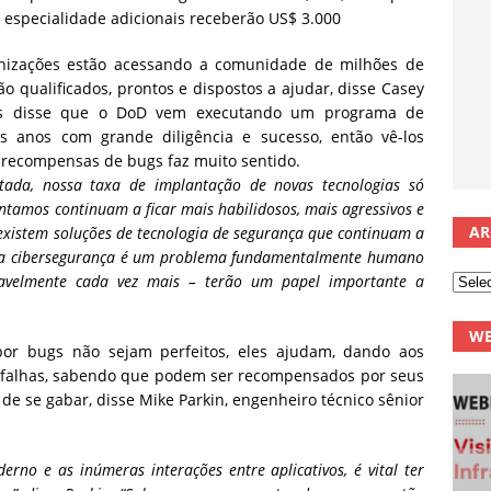
e especialidade adicionais receberão US$ 3.000
nizações estão acessando a comunidade de milhões de
 qualificados, prontos e dispostos a ajudar, disse Casey
llis disse que o DoD vem executando um programa de
s anos com grande diligência e sucesso, então vê-los
 recompensas de bugs faz muito sentido.
tada, nossa taxa de implantação de novas tecnologias só
ntamos continuam a ficar mais habilidosos, mais agressivos e
AR
xistem soluções de tecnologia de segurança que continuam a
ia a cibersegurança é um problema fundamentalmente humano
velmente cada vez mais – terão um papel importante a
WE
r bugs não sejam perfeitos, eles ajudam, dando aos
 falhas, sabendo que podem ser recompensados ​​por seus
de se gabar, disse Mike Parkin, engenheiro técnico sênior
o e as inúmeras interações entre aplicativos, é vital ter