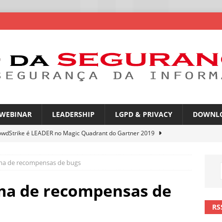
WEBINAR
LEADERSHIP
LGPD & PRIVACY
DOWNL
owdStrike é LEADER no Magic Quadrant do Gartner 2019
ma de recompensas de bugs
rica Latina é a segunda região mais exposta a ciberameaças
ÍCIAS
ma de recompensas de
amplia desafio de segurança e governança nas redes corporativas
RS