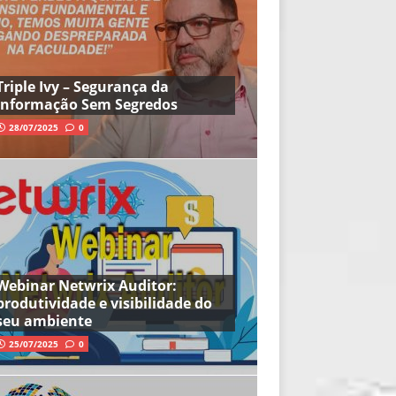
Triple Ivy – Segurança da
Informação Sem Segredos
28/07/2025
0
Webinar Netwrix Auditor:
produtividade e visibilidade do
seu ambiente
25/07/2025
0