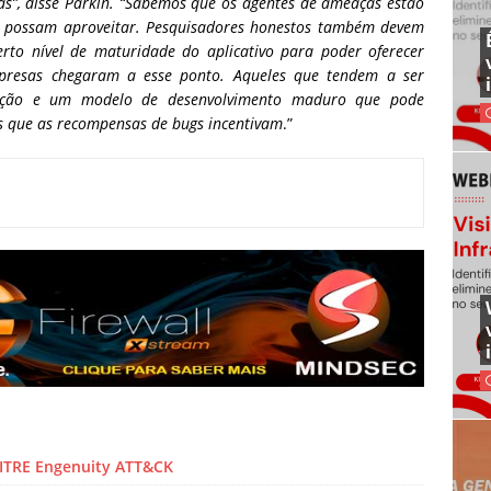
has”, disse Parkin. “Sabemos que os agentes de ameaças estão
e possam aproveitar. Pesquisadores honestos também devem
erto nível de maturidade do aplicativo para poder oferecer
presas chegaram a esse ponto. Aqueles que tendem a ser
ação e um modelo de desenvolvimento maduro que pode
os que as recompensas de bugs incentivam
.”
ITRE Engenuity ATT&CK