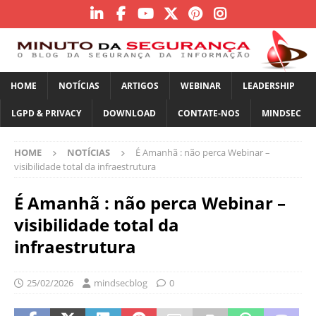
HOME
NOTÍCIAS
ARTIGOS
WEBINAR
LEADERSHIP
LGPD & PRIVACY
DOWNLOAD
CONTATE-NOS
MINDSEC
HOME
NOTÍCIAS
É Amanhã : não perca Webinar –
visibilidade total da infraestrutura
É Amanhã : não perca Webinar –
visibilidade total da
infraestrutura
25/02/2026
mindsecblog
0