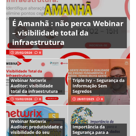
É Amanhã : não perca Webinar
– visibilidade total da
infraestrutura
25/02/2026
0
Webinar Netwrix
Triple Ivy – Segurança da
Auditor: visibilidade
Informação Sem
total da infraestrutura
Segredos
13/02/2026
0
28/07/2025
0
Webinar Netwrix
Auditor: produtividade e
Importância da
visibilidade do seu
Segurança para a