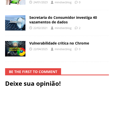
24/01/2023
mindsecblog
0
Secretaria do Consumidor investiga 40
vazamentos de dados
22/02/2021
mindsecblog
2
Vulnerabilidade crítica no Chrome
22/04/2025
mindsecblog
0
BE THE FIRST TO COMMENT
Deixe sua opinião!