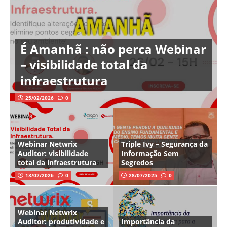
É Amanhã : não perca Webinar
– visibilidade total da
infraestrutura
25/02/2026
0
Webinar Netwrix
Triple Ivy – Segurança da
Auditor: visibilidade
Informação Sem
total da infraestrutura
Segredos
13/02/2026
0
28/07/2025
0
Webinar Netwrix
Auditor: produtividade e
Importância da