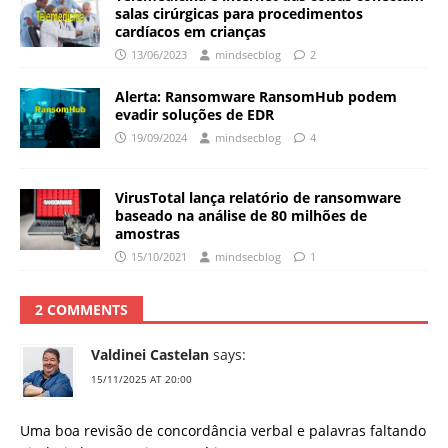
salas cirúrgicas para procedimentos
cardíacos em crianças
13/06/2023
mindsecblog
2
Alerta: Ransomware RansomHub podem
evadir soluções de EDR
19/09/2024
mindsecblog
4
VirusTotal lança relatório de ransomware
baseado na análise de 80 milhões de
amostras
15/10/2021
mindsecblog
1
2 COMMENTS
Valdinei Castelan
says:
15/11/2025 AT 20:00
Uma boa revisão de concordância verbal e palavras faltando