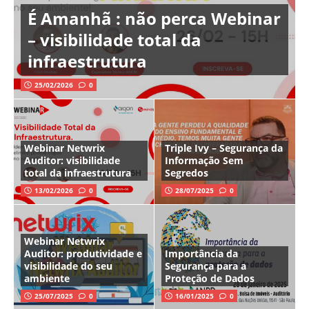
É Amanhã : não perca Webinar
– visibilidade total da
infraestrutura
25/02/2026
0
Webinar Netwrix
Triple Ivy – Segurança da
Auditor: visibilidade
Informação Sem
total da infraestrutura
Segredos
13/02/2026
0
28/07/2025
0
Webinar Netwrix
Auditor: produtividade e
Importância da
visibilidade do seu
Segurança para a
ambiente
Proteção de Dados
25/07/2025
0
16/01/2025
0