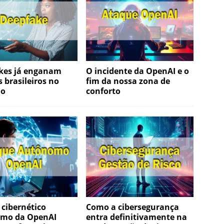
kes já enganam
O incidente da OpenAI e o
 brasileiros no
fim da nossa zona de
ho
conforto
cibernético
Como a cibersegurança
mo da OpenAI
entra definitivamente na