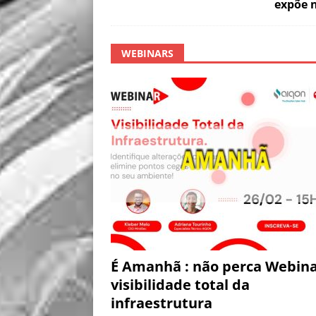
expõe n
WEBINARS
É Amanhã : não perca Webina
visibilidade total da
infraestrutura