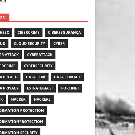
nar
GS
HSEC
CIBERCRIME
CIBERSEGURANÇA
OUD
CLOUD SECURITY
CYBER
ER ATTACK
CYBERATTACK
ERCRIME
CYBERSECURITY
A BREACH
DATA LEAK
DATA LEAKAGE
A PRIVACY
ESTRATÉGIA SI
FORTINET
PR
HACKER
HACKERS
ORMATION PROTECTION
ORMATIONPROTECTION
ORMATION SECURITY