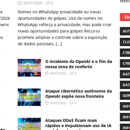
Webi
30/07/2026
0
de
Nomes no WhatsApp privacidade ou novas
TA
2/2026
oportunidades de golpes. Uso de nomes no
twrix
WhatsApp reforça a privacidade, mas pode criar
novas oportunidades para golpes Recurso
AUT
e,
promete ampliar o controle sobre a exposição
CL
de dados pessoais,
[...]
CYB
O incidente da OpenAI e o fim da
CYB
nossa zona de conforto
30/07/2026
0
DAT
DAT
Ataque cibernético autônomo da
GD
OpenAI expõe nova fronteira
30/07/2026
0
INF
INF
Ataques DDoS ficam mais
rápidos e impulsionam uso de IA
INF
 do