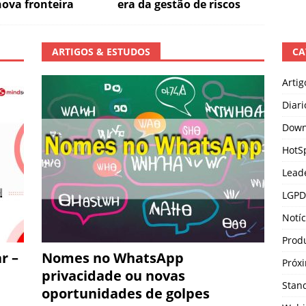
ova fronteira
era da gestão de riscos
ARTIGOS & ESTUDOS
CA
Artig
Diari
Down
HotS
Lead
LGPD
Notíc
Prod
r –
Nomes no WhatsApp
Próx
privacidade ou novas
Stan
oportunidades de golpes