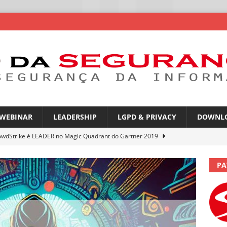
WEBINAR
LEADERSHIP
LGPD & PRIVACY
DOWNL
owdStrike é LEADER no Magic Quadrant do Gartner 2019
PA
rica Latina é a segunda região mais exposta a ciberameaças
ÍCIAS
amplia desafio de segurança e governança nas redes corporativas