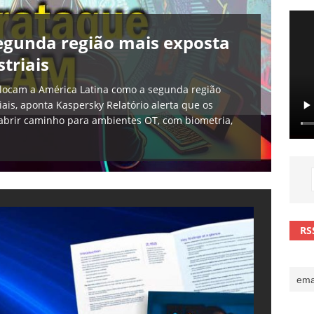
sas promessas de emprego na Meta, Disney, Coca-Cola e Spotify
segunda região mais exposta
triais
 guardrails, a autonomia da IA se torna um risco
NOTÍCIAS
locam a América Latina como a segunda região
eleva taxa de sucesso de phishing para 54%
NOTÍCIAS
ais, aponta Kaspersky Relatório alerta que os
abrir caminho para ambientes OT, com biometria,
RS