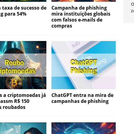
O
a taxa de sucesso de
Campanha de phishing
z
ng para 54%
mira instituições globais
com falsos e-mails de
compras
s a criptomoedas já
ChatGPT entra na mira de
passm R$ 150
campanhas de phishing
s roubados