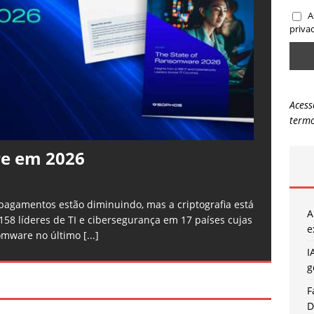
A
priva
Acess
termo
e em 2026
agamentos estão diminuindo, mas a criptografia está
A
58 líderes de TI e cibersegurança em 17 países cujas
e
somware no último
[...]
I
g
F
D