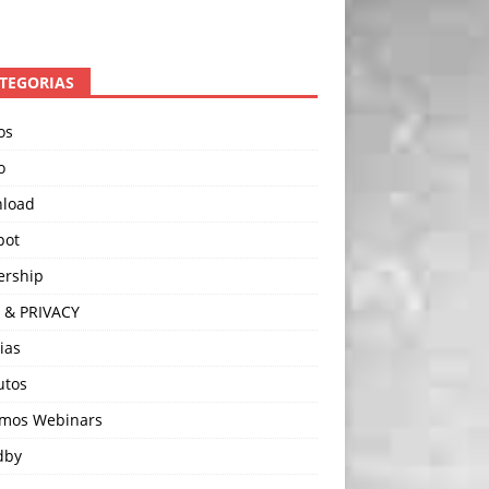
TEGORIAS
os
o
load
pot
ership
 & PRIVACY
ias
utos
imos Webinars
dby