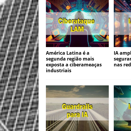
América Latina é a
IA ampl
segunda região mais
segura
exposta a ciberameaças
nas red
industriais