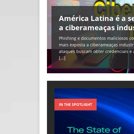
[ 06/08/2026 ]
Fal
América Latina é a 
NOTÍCIAS
a ciberameaças indus
[ 06/08/2026 ]
Sem
Phishing e documentos maliciosos co
[ 06/08/2026 ]
IA 
mais exposta a ciberameaças industri
ataques buscam obter credenciais e 
[...]
IN THE SPOTLIGHT