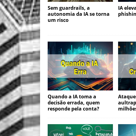
Sem guardrails, a
IA elev
autonomia da IA se torna
phishi
um risco
Quando a IA toma a
Ataque
decisão errada, quem
aultra
responde pela conta?
milhõe