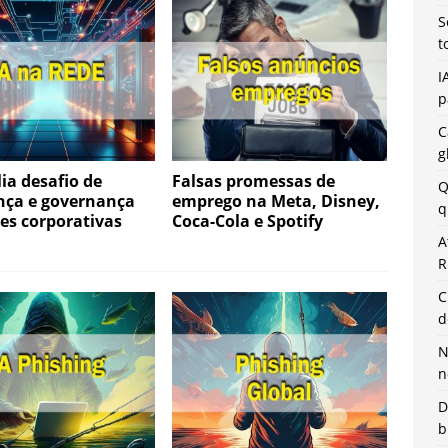
S
t
I
p
C
g
ia desafio de
Falsas promessas de
Q
nça e governança
emprego na Meta, Disney,
q
es corporativas
Coca-Cola e Spotify
A
R
C
d
N
n
D
b