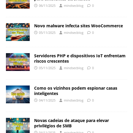
06/11/2025
mindsecblog
0
Novo malware infecta sites WooCommerce
05/11/2025
mindsecblog
0
Servidores PHP e dispositivos IoT enfrentam
riscos crescentes
05/11/2025
mindsecblog
0
Como os vizinhos podem espionar casas
inteligentes
04/11/2025
mindsecblog
0
Novas cadeias de ataque para elevar
privilégios de SMB
04/11/2025
mindsecblog
0