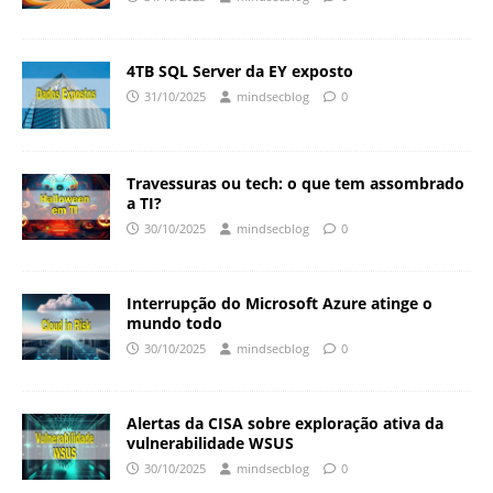
4TB SQL Server da EY exposto
31/10/2025
mindsecblog
0
Travessuras ou tech: o que tem assombrado
a TI?
30/10/2025
mindsecblog
0
Interrupção do Microsoft Azure atinge o
mundo todo
30/10/2025
mindsecblog
0
Alertas da CISA sobre exploração ativa da
vulnerabilidade WSUS
30/10/2025
mindsecblog
0