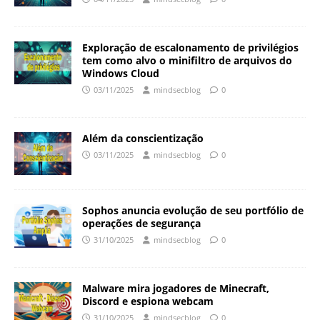
Exploração de escalonamento de privilégios
tem como alvo o minifiltro de arquivos do
Windows Cloud
03/11/2025
mindsecblog
0
Além da conscientização
03/11/2025
mindsecblog
0
Sophos anuncia evolução de seu portfólio de
operações de segurança
31/10/2025
mindsecblog
0
Malware mira jogadores de Minecraft,
Discord e espiona webcam
31/10/2025
mindsecblog
0