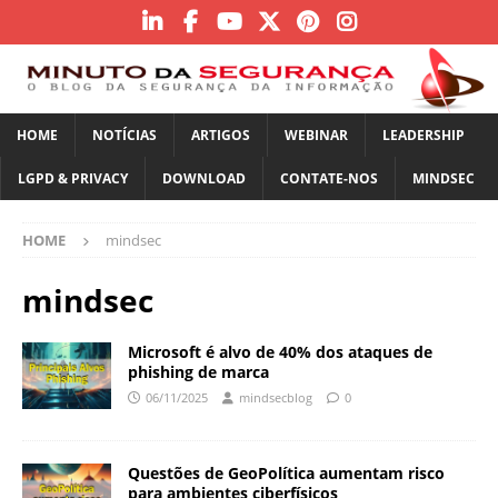
HOME
NOTÍCIAS
ARTIGOS
WEBINAR
LEADERSHIP
LGPD & PRIVACY
DOWNLOAD
CONTATE-NOS
MINDSEC
HOME
mindsec
mindsec
Microsoft é alvo de 40% dos ataques de
phishing de marca
06/11/2025
mindsecblog
0
Questões de GeoPolítica aumentam risco
para ambientes ciberfísicos