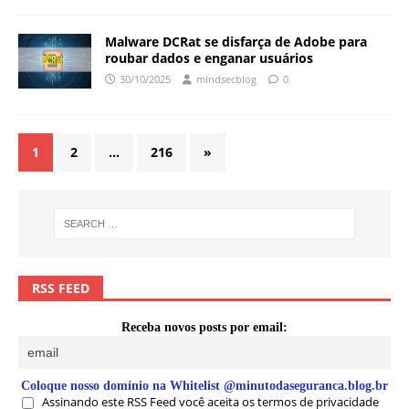
Malware DCRat se disfarça de Adobe para
roubar dados e enganar usuários
30/10/2025
mindsecblog
0
1
2
…
216
»
RSS FEED
Receba novos posts por email:
Coloque nosso domínio na Whitelist @minutodaseguranca.blog.br
Assinando este RSS Feed você aceita os termos de privacidade