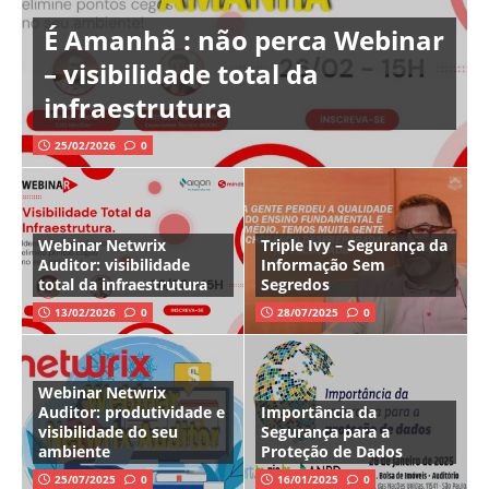
É Amanhã : não perca Webinar
– visibilidade total da
infraestrutura
25/02/2026
0
Webinar Netwrix
Triple Ivy – Segurança da
Auditor: visibilidade
Informação Sem
total da infraestrutura
Segredos
13/02/2026
0
28/07/2025
0
Webinar Netwrix
Auditor: produtividade e
Importância da
visibilidade do seu
Segurança para a
ambiente
Proteção de Dados
25/07/2025
0
16/01/2025
0