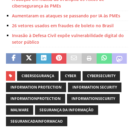
cibersegurança às PMEs
Aumentaram os ataques se passando por IA às PMEs
26 vetores usados em fraudes de boleto no Brasil
Invasão à Defesa Civil expõe vulnerabilidade digital do
setor público
CIBERSEGURANÇA
CYBER
CYBERSECURITY
INFORMATION PROTECTION
INFORMATION SECURITY
INFORMATIONPROTECTION
INFORMATIONSECURITY
MALWARE
SEGURANÇA DA INFORMAÇÃO
SEGURANCADAINFORMACAO