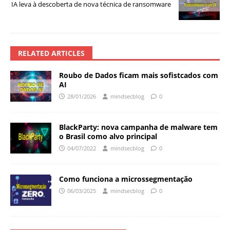
IA leva à descoberta de nova técnica de ransomware
RELATED ARTICLES
Roubo de Dados ficam mais sofistcados com
AI
28/01/2026
mindsecblog
0
BlackParty: nova campanha de malware tem
o Brasil como alvo principal
04/07/2022
mindsecblog
0
Como funciona a microssegmentação
06/03/2025
mindsecblog
0