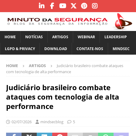
HOME
NOTÍCIAS
ARTIGOS
WEBINAR
LEADERSHIP
LGPD & PRIVACY
DOWNLOAD
CONTATE-NOS
MINDSEC
HOME
ARTIGOS
Judiciário brasileiro combate ataques
com tecnologia de alta performance
Judiciário brasileiro combate
ataques com tecnologia de alta
performance
02/07/2026
mindsecblog
5