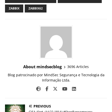
ZABBIX
ZABBIX62
About mindsecblog
3696 Articles
Blog patrocinado por MindSec Segurança e Tecnologia da
Informação Ltda.
PREVIOUS
CISA Alert (AA22-181A) #StopRansomware: