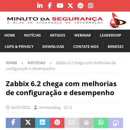
HOME
NOTÍCIAS
ARTIGOS
WEBINAR
LEADERSHIP
LGPD & PRIVACY
DOWNLOAD
CONTATE-NOS
MINDSEC
HOME
NOTÍCIAS
Zabbix 6.2 chega com melhorias de
configuração e desempenho
Zabbix 6.2 chega com melhorias
de configuração e desempenho
06/07/2022
mindsecblog
0