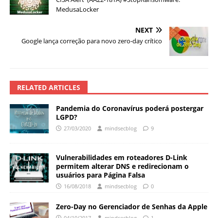
MedusaLocker
NEXT
Google lança correção para novo zero-day crítico
RELATED ARTICLES
Pandemia do Coronavírus poderá postergar
LGPD?
27/03/2020
mindsecblog
9
Vulnerabilidades em roteadores D-Link
permitem alterar DNS e redirecionam o
usuários para Página Falsa
16/08/2018
mindsecblog
0
Zero-Day no Gerenciador de Senhas da Apple
04/10/2017
mindsecblog
1