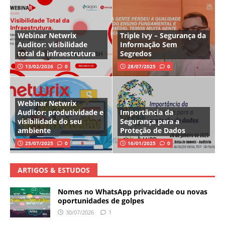
Webinar Netwrix
Triple Ivy – Segurança da
Auditor: visibilidade
Informação Sem
total da infraestrutura
Segredos
13/02/2026
0
28/07/2025
0
Webinar Netwrix
Auditor: produtividade e
Importância da
visibilidade do seu
Segurança para a
ambiente
Proteção de Dados
25/07/2025
0
16/01/2025
0
ARTIGOS & ESTUDOS
Nomes no WhatsApp privacidade ou novas
oportunidades de golpes
30/07/2026
1