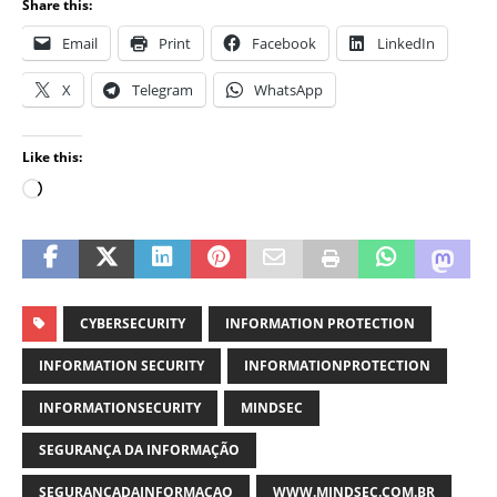
Share this:
Email
Print
Facebook
LinkedIn
X
Telegram
WhatsApp
Like this:
CYBERSECURITY
INFORMATION PROTECTION
INFORMATION SECURITY
INFORMATIONPROTECTION
INFORMATIONSECURITY
MINDSEC
SEGURANÇA DA INFORMAÇÃO
SEGURANCADAINFORMACAO
WWW.MINDSEC.COM.BR