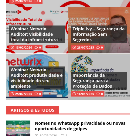
25/02/2026
0
Webinar Netwrix
Triple Ivy – Segurança da
Auditor: visibilidade
Informação Sem
total da infraestrutura
Segredos
13/02/2026
0
28/07/2025
0
Webinar Netwrix
Auditor: produtividade e
Importância da
visibilidade do seu
Segurança para a
ambiente
Proteção de Dados
25/07/2025
0
16/01/2025
0
ARTIGOS & ESTUDOS
Nomes no WhatsApp privacidade ou novas
oportunidades de golpes
30/07/2026
1