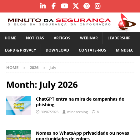
HOME
NOTÍCIAS
ARTIGOS
WEBINAR
LEADERSHIP
LGPD & PRIVACY
DOWNLOAD
CONTATE-NOS
MINDSEC
HOME
2026
July
Month:
July 2026
ChatGPT entra na mira de campanhas de
phishing
30/07/2026
mindsecblog
8
Nomes no WhatsApp privacidade ou novas
oportunidades de golpes