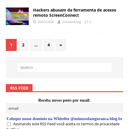
Hackers abusam da ferramenta de acesso
remoto ScreenConnect
20/07/2026
mindsecblog
3
1
2
…
4
»
RSS FEED
Receba novos posts por email:
Coloque nosso domínio na Whitelist @minutodaseguranca.blog.br
Assinando este RSS Feed você aceita os termos de privacidade