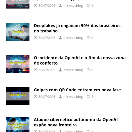
30/07/2026
mindsecblog
1
Deepfakes já enganam 90% dos brasileiros
no trabalho
30/07/2026
mindsecblog
0
O incidente da OpenAI e o fim da nossa zona
de conforto
30/07/2026
mindsecblog
0
Golpes com QR Code entram em nova fase
30/07/2026
mindsecblog
8
Ataque cibernético autônomo da OpenAI
expõe nova fronteira
30/07/2026
mindsecblog
1