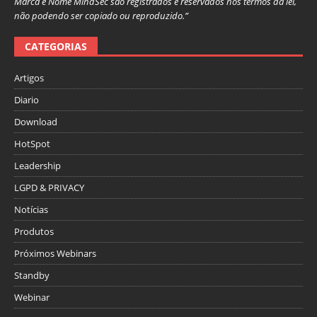
Marca e Nome MindSec são registrados e reservados nos termos da lei,
não podendo ser copiado ou reproduzido.”
CATEGORIAS
Artigos
Diario
Download
HotSpot
Leadership
LGPD & PRIVACY
Notícias
Produtos
Próximos Webinars
Standby
Webinar