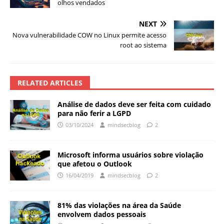
olhos vendados
NEXT
Nova vulnerabilidade COW no Linux permite acesso
root ao sistema
RELATED ARTICLES
Análise de dados deve ser feita com cuidado
para não ferir a LGPD
03/10/2024
mindsecblog
2
Microsoft informa usuários sobre violação
que afetou o Outlook
16/04/2019
mindsecblog
2
81% das violações na área da Saúde
envolvem dados pessoais