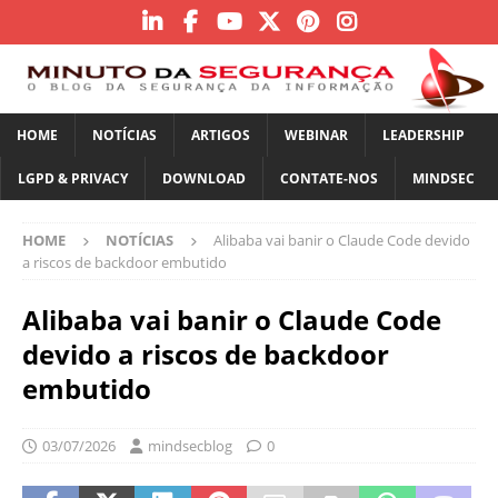
HOME
NOTÍCIAS
ARTIGOS
WEBINAR
LEADERSHIP
LGPD & PRIVACY
DOWNLOAD
CONTATE-NOS
MINDSEC
HOME
NOTÍCIAS
Alibaba vai banir o Claude Code devido
a riscos de backdoor embutido
Alibaba vai banir o Claude Code
devido a riscos de backdoor
embutido
03/07/2026
mindsecblog
0