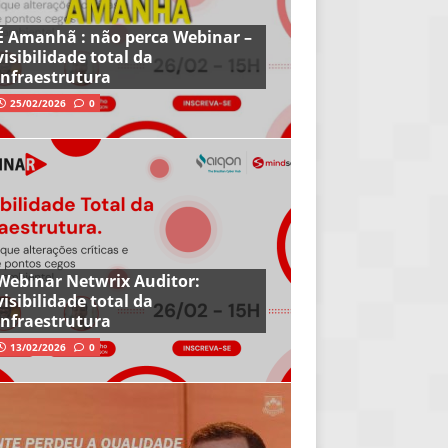
É Amanhã : não perca Webinar –
visibilidade total da
infraestrutura
25/02/2026
0
Webinar Netwrix Auditor:
visibilidade total da
infraestrutura
13/02/2026
0