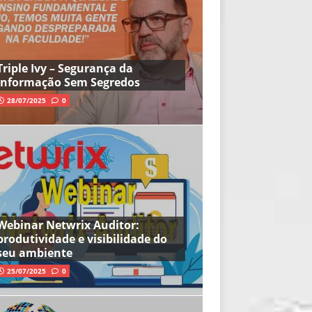
Triple Ivy – Segurança da
Informação Sem Segredos
28/07/2025
0
Webinar Netwrix Auditor:
produtividade e visibilidade do
seu ambiente
25/07/2025
0