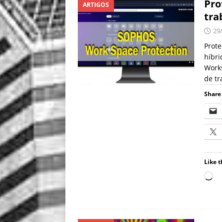
Pro
ARTIGOS
tra
29
Prote
híbri
Works
de tr
Share 
Like t