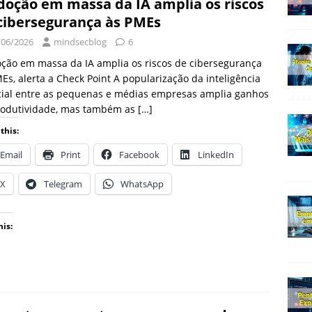
doção em massa da IA amplia os riscos
cibersegurança às PMEs
/06/2026
mindsecblog
6
ção em massa da IA amplia os riscos de cibersegurança
Es, alerta a Check Point A popularização da inteligência
icial entre as pequenas e médias empresas amplia ganhos
rodutividade, mas também as
[…]
this:
Email
Print
Facebook
LinkedIn
X
Telegram
WhatsApp
his: