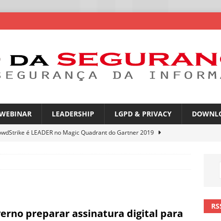
WEBINAR
LEADERSHIP
LGPD & PRIVACY
DOWNL
owdStrike é LEADER no Magic Quadrant do Gartner 2019
rica Latina é a segunda região mais exposta a ciberameaças
ÍCIAS
amplia desafio de segurança e governança nas redes corporativas
RS
erno preparar assinatura digital para