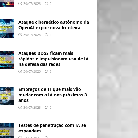
30/07/2026
0
Ataque cibernético autônomo da
OpenAI expõe nova fronteira
30/07/2026
1
Ataques DDoS ficam mais
rápidos e impulsionam uso de IA
na defesa das redes
30/07/2026
8
Empregos de TI que mais vão
mudar com a IA nos próximos 3
anos
30/07/2026
2
Testes de penetração com IA se
expandem
22/07/2026
5