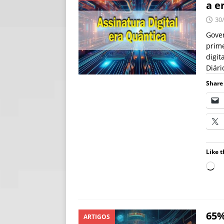
a e
[ 06/08/2026 ]
Fal
30
NOTÍCIAS
Gover
prime
[ 06/08/2026 ]
Sem
digit
[ 06/08/2026 ]
IA 
Diári
Share 
Like t
65%
ARTIGOS