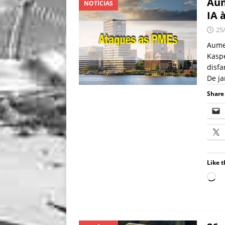
Aum
NOTÍCIAS
IA 
25
Aume
Kasp
disfa
De ja
Share 
Like t