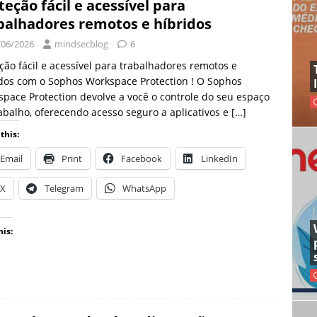
teção fácil e acessível para
balhadores remotos e híbridos
/06/2026
mindsecblog
6
ção fácil e acessível para trabalhadores remotos e
dos com o Sophos Workspace Protection ! O Sophos
pace Protection devolve a você o controle do seu espaço
abalho, oferecendo acesso seguro a aplicativos e
[…]
this:
Email
Print
Facebook
LinkedIn
X
Telegram
WhatsApp
his: