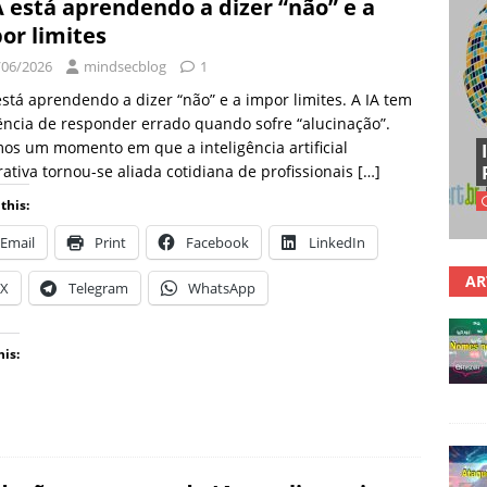
A está aprendendo a dizer “não” e a
or limites
/06/2026
mindsecblog
1
está aprendendo a dizer “não” e a impor limites. A IA tem
ncia de responder errado quando sofre “alucinação”.
os um momento em que a inteligência artificial
ativa tornou-se aliada cotidiana de profissionais
[…]
this:
Email
Print
Facebook
LinkedIn
AR
X
Telegram
WhatsApp
his: