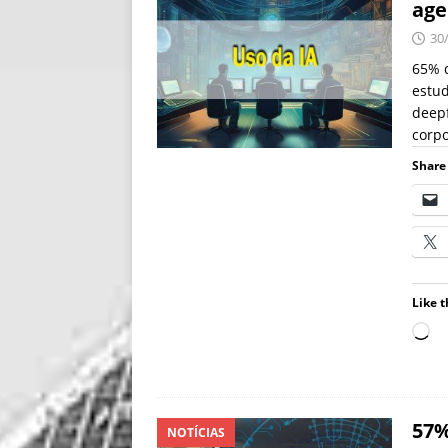
age
30
65% d
estud
deepf
corp
Share 
Like t
57%
NOTÍCIAS