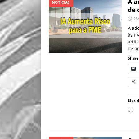
A a
NOTÍCIAS
de 
25
A ado
às PM
artif
de p
Share 
Like t