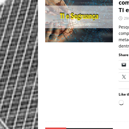
com
TI 
29
Pesq
comp
metad
dentr
Share 
Like t