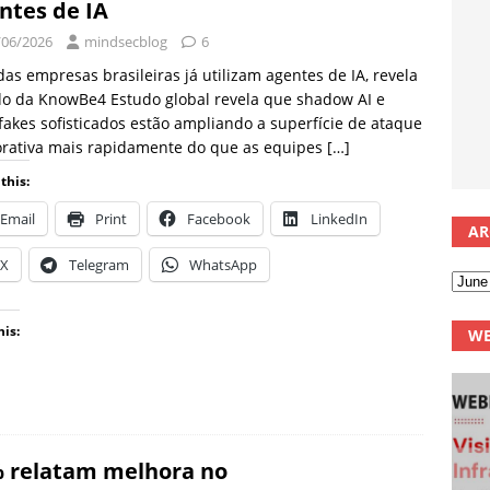
ntes de IA
/06/2026
mindsecblog
6
as empresas brasileiras já utilizam agentes de IA, revela
o da KnowBe4 Estudo global revela que shadow AI e
akes sofisticados estão ampliando a superfície de ataque
orativa mais rapidamente do que as equipes
[…]
this:
Email
Print
Facebook
LinkedIn
AR
X
Telegram
WhatsApp
his:
WE
 relatam melhora no