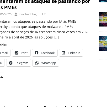
entaram os ataques se passando por
às PMEs
/06/2026
mindsecblog
2
ntaram os ataques se passando por IA às PMEs.
ersky aponta que ataques de malware a PMEs
rçados de serviços de IA cresceram cinco vezes em 2026
neiro a abril de 2026, as soluções
[…]
this:
Email
Print
Facebook
LinkedIn
X
Telegram
WhatsApp
his: