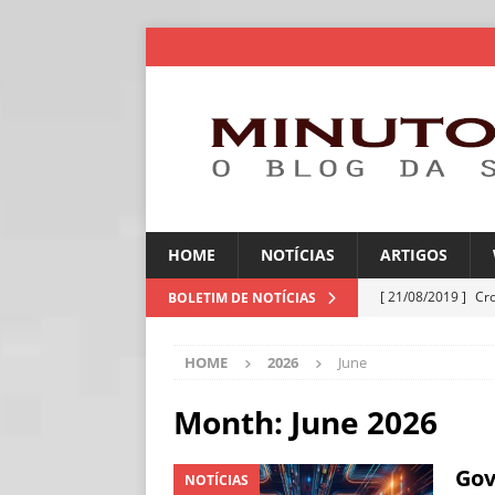
HOME
NOTÍCIAS
ARTIGOS
[ 21/08/2019 ]
Cr
BOLETIM DE NOTÍCIAS
ARTIGOS
HOME
2026
June
[ 06/08/2026 ]
Amé
industriais
NOT
Month:
June 2026
[ 06/08/2026 ]
IA 
Gov
NOTÍCIAS
NOTÍCIAS