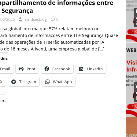
partilhamento de informações entre
e Segurança
/06/2026
mindsecblog
0
uisa global informa que 57% relatam melhora no
artilhamento de informações entre TI e Segurança Quase
e das operações de TI serão automatizadas por IA
o de 18 meses A Ivanti, uma empresa global de
[…]
this:
Email
Print
Facebook
LinkedIn
X
Telegram
WhatsApp
his: