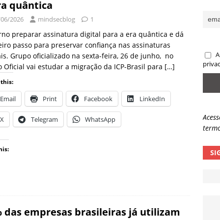
ra quântica
sas promessas de emprego na Meta, Disney, Coca-Cola e Spotify
/06/2026
mindsecblog
1
no preparar assinatura digital para a era quântica e dá
iro passo para preservar confiança nas assinaturas
 guardrails, a autonomia da IA se torna um risco
NOTÍCIAS
A
ais. Grupo oficializado na sexta-feira, 26 de junho, no
eleva taxa de sucesso de phishing para 54%
NOTÍCIAS
priva
o Oficial vai estudar a migração da ICP-Brasil para
[…]
this:
Email
Print
Facebook
LinkedIn
Acess
X
Telegram
WhatsApp
termo
his:
SI
 das empresas brasileiras já utilizam