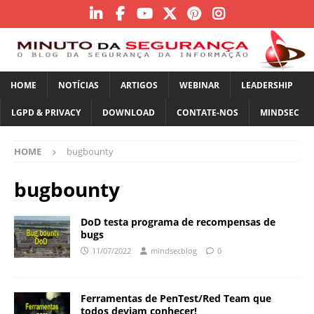
HOME
NOTÍCIAS
ARTIGOS
WEBINAR
LEADERSHIP
LGPD & PRIVACY
DOWNLOAD
CONTATE-NOS
MINDSEC
HOME
bugbounty
bugbounty
DoD testa programa de recompensas de
bugs
11/07/2022
mindsecblog
0
Ferramentas de PenTest/Red Team que
todos deviam conhecer!