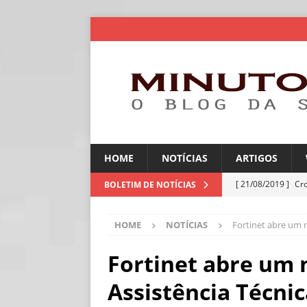
HOME
NOTÍCIAS
ARTIGOS
[ 21/08/2019 ]
Cr
BOLETIM DE NOTÍCIAS
ARTIGOS
HOME
NOTÍCIAS
Fortinet abre um 
[ 06/08/2026 ]
Amé
industriais
NOT
Fortinet abre um 
[ 06/08/2026 ]
IA 
Assistência Técni
NOTÍCIAS