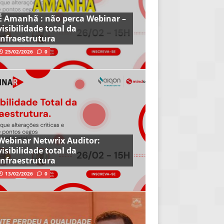
É Amanhã : não perca Webinar –
visibilidade total da
infraestrutura
25/02/2026
0
Webinar Netwrix Auditor:
visibilidade total da
infraestrutura
13/02/2026
0