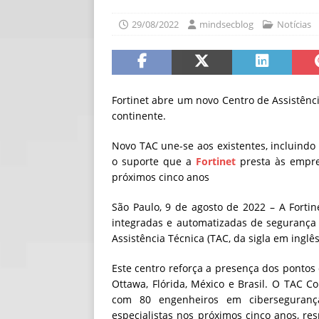
[ 06/08/2026 ]
Fal
29/08/2022
mindsecblog
Notícias
NOTÍCIAS
[ 06/08/2026 ]
Sem
[ 06/08/2026 ]
IA 
Fortinet abre um novo Centro de Assistênc
continente.
Novo TAC une-se aos existentes, incluindo 
o suporte que a
Fortinet
presta às empre
próximos cinco anos
São Paulo, 9 de agosto de 2022 – A Forti
integradas e automatizadas de segurança 
Assistência Técnica (TAC, da sigla em inglê
Este centro reforça a presença dos pontos
Ottawa, Flórida, México e Brasil. O TAC C
com 80 engenheiros em ciberseguranç
especialistas nos próximos cinco anos, r