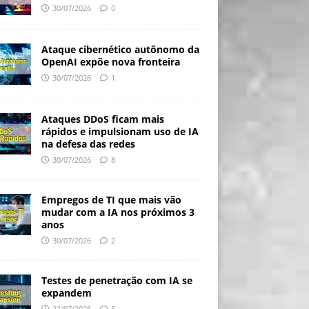
30/07/2026
0
Ataque cibernético autônomo da
OpenAI expõe nova fronteira
30/07/2026
1
Ataques DDoS ficam mais
rápidos e impulsionam uso de IA
na defesa das redes
30/07/2026
8
Empregos de TI que mais vão
mudar com a IA nos próximos 3
anos
30/07/2026
2
Testes de penetração com IA se
expandem
22/07/2026
5