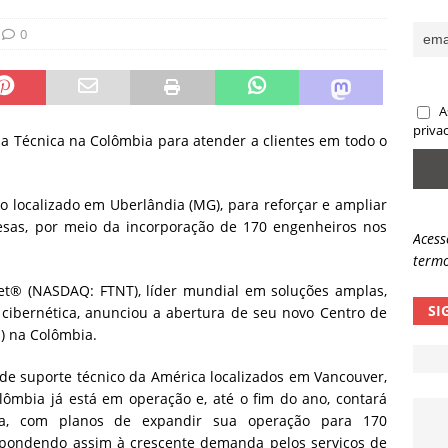
sas promessas de emprego na Meta, Disney, Coca-Cola e Spotify
0
 guardrails, a autonomia da IA se torna um risco
NOTÍCIAS
A
eleva taxa de sucesso de phishing para 54%
NOTÍCIAS
priva
ia Técnica na Colômbia para atender a clientes em todo o
o localizado em Uberlândia (MG), para reforçar e ampliar
sas, por meio da incorporação de 170 engenheiros nos
Acess
termo
net® (NASDAQ: FTNT), líder mundial em soluções amplas,
SI
cibernética, anunciou a abertura de seu novo Centro de
s) na Colômbia.
 de suporte técnico da América localizados em Vancouver,
olômbia já está em operação e, até o fim do ano, contará
a, com planos de expandir sua operação para 170
espondendo assim à crescente demanda pelos serviços de