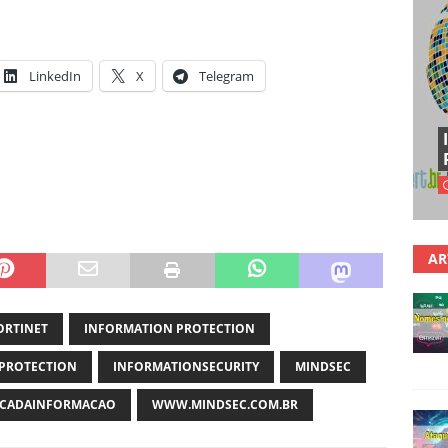
LinkedIn
X
Telegram
AR
ORTINET
INFORMATION PROTECTION
PROTECTION
INFORMATIONSECURITY
MINDSEC
CADAINFORMACAO
WWW.MINDSEC.COM.BR