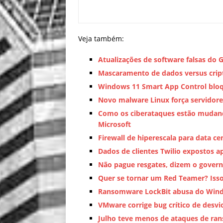
Veja também:
Atualizações de software falsas d
Mascaramento de dados versus cript
Windows 11 Smart App Control bloqu
Novo malware Linux força servidores
Como os ciberataques estão mudando
Microsoft
Firewall de hiperescala para data 
Dados de clientes Twilio expostos a
Não pague resgates, dizem o gover
Quer se tornar um Red Teamer? Isso
Ransomware LockBit abusa do Windo
VMware corrige bug crítico de desvi
Julho teve menos de ataques de r