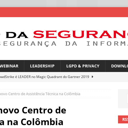
WEBINAR
LEADERSHIP
LGPD & PRIVACY
DOWNL
owdStrike é LEADER no Magic Quadrant do Gartner 2019
novo Centro de Assistência Técnica na Colômbia
rica Latina é a segunda região mais exposta a ciberameaças
ÍCIAS
novo Centro de
amplia desafio de segurança e governança nas redes corporativas
ca na Colômbia
RS