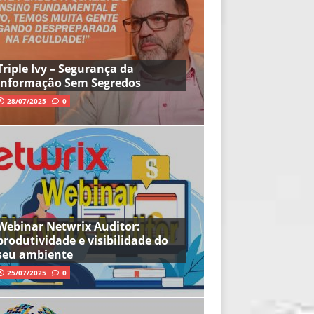
Triple Ivy – Segurança da
Informação Sem Segredos
28/07/2025
0
Webinar Netwrix Auditor:
produtividade e visibilidade do
seu ambiente
25/07/2025
0