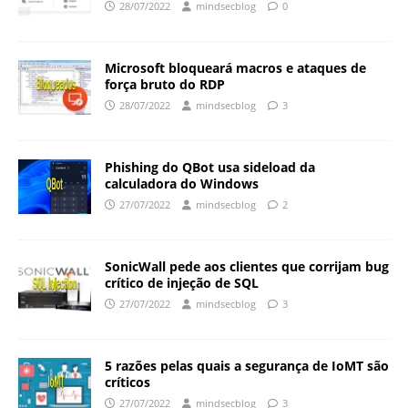
28/07/2022
mindsecblog
0
Microsoft bloqueará macros e ataques de
força bruto do RDP
28/07/2022
mindsecblog
3
Phishing do QBot usa sideload da
calculadora do Windows
27/07/2022
mindsecblog
2
SonicWall pede aos clientes que corrijam bug
crítico de injeção de SQL
27/07/2022
mindsecblog
3
5 razões pelas quais a segurança de IoMT são
críticos
27/07/2022
mindsecblog
3