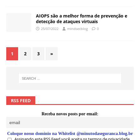
AIOPS são a melhor forma de prevenção e
detecção de ataques virtuais
25/07/2022
mindsecblog
0
1
2
3
»
RSS FEED
Receba novos posts por email:
Coloque nosso domínio na Whitelist @minutodaseguranca.blog.br
Assinando este RSS Feed você aceita os termos de privacidade