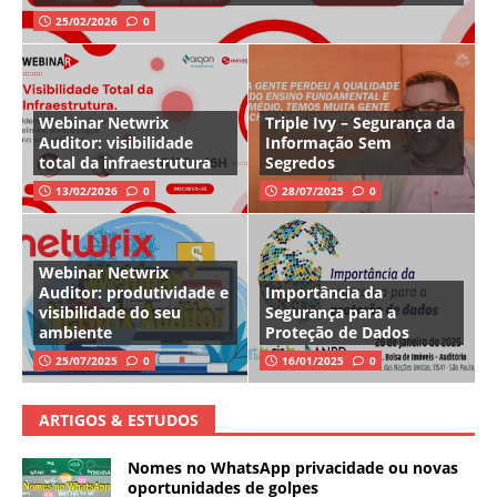
25/02/2026
0
Webinar Netwrix
Triple Ivy – Segurança da
Auditor: visibilidade
Informação Sem
total da infraestrutura
Segredos
13/02/2026
0
28/07/2025
0
Webinar Netwrix
Auditor: produtividade e
Importância da
visibilidade do seu
Segurança para a
ambiente
Proteção de Dados
25/07/2025
0
16/01/2025
0
ARTIGOS & ESTUDOS
Nomes no WhatsApp privacidade ou novas
oportunidades de golpes