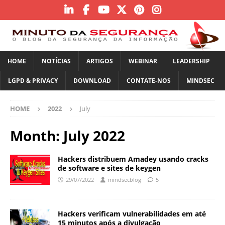
HOME
NOTÍCIAS
ARTIGOS
WEBINAR
LEADERSHIP
LGPD & PRIVACY
DOWNLOAD
CONTATE-NOS
MINDSEC
HOME
2022
July
Month:
July 2022
Hackers distribuem Amadey usando cracks
de software e sites de keygen
29/07/2022
mindsecblog
5
Hackers verificam vulnerabilidades em até
15 minutos após a divulgação