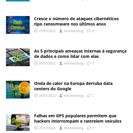
Cresce o número de ataques cibernéticos
tipo ransomware nos últimos anos
27/07/2022
mindsecblog
0
As 5 principais ameaças internas à segurança
de dados e como lidar com elas
26/07/2022
mindsecblog
3
Onda de calor na Europa derruba data
centers do Google
26/07/2022
mindsecblog
1
Falhas em GPS populares permitem que
hackers interrompam e rastreiem veículos
25/07/2022
mindsecblog
1