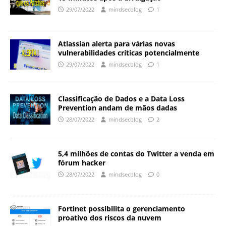
29/07/2022
mindsecblog
1
Atlassian alerta para várias novas
vulnerabilidades críticas potencialmente
29/07/2022
mindsecblog
1
Classificação de Dados e a Data Loss
Prevention andam de mãos dadas
28/07/2022
mindsecblog
2
5,4 milhões de contas do Twitter a venda em
fórum hacker
28/07/2022
mindsecblog
0
Fortinet possibilita o gerenciamento
proativo dos riscos da nuvem