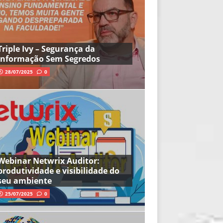
Triple Ivy – Segurança da
Informação Sem Segredos
28/07/2025
0
Webinar Netwrix Auditor:
produtividade e visibilidade do
seu ambiente
25/07/2025
0