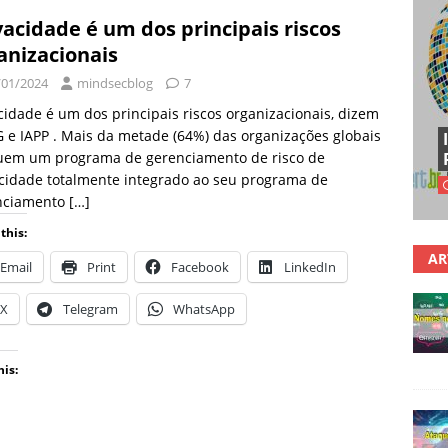
vacidade é um dos principais riscos
anizacionais
/01/2024
mindsecblog
7
cidade é um dos principais riscos organizacionais, dizem
e IAPP . Mais da metade (64%) das organizações globais
uem um programa de gerenciamento de risco de
cidade totalmente integrado ao seu programa de
nciamento
[…]
this:
AR
Email
Print
Facebook
LinkedIn
X
Telegram
WhatsApp
his: