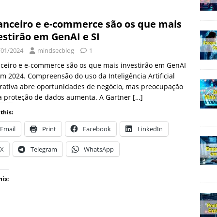
anceiro e e-commerce são os que mais
estirão em GenAI e SI
/01/2024
mindsecblog
1
ceiro e e-commerce são os que mais investirão em GenAI
em 2024. Compreensão do uso da Inteligência Artificial
rativa abre oportunidades de negócio, mas preocupação
a proteção de dados aumenta. A Gartner
[…]
this:
Email
Print
Facebook
LinkedIn
X
Telegram
WhatsApp
his: