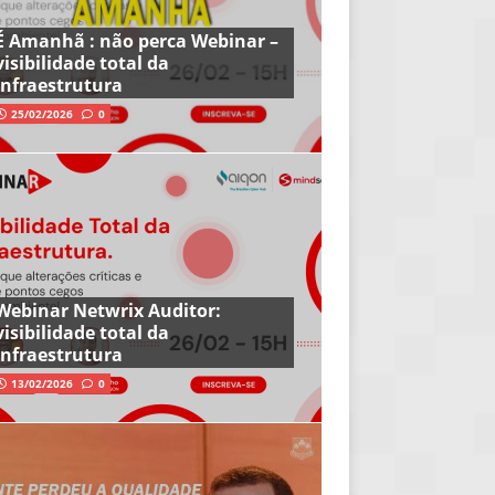
É Amanhã : não perca Webinar –
visibilidade total da
infraestrutura
25/02/2026
0
Webinar Netwrix Auditor:
visibilidade total da
infraestrutura
13/02/2026
0