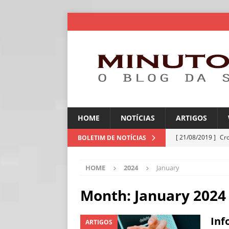
HOME
NOTÍCIAS
ARTIGOS
[ 21/08/2019 ]
Cr
BOLETIM DE NOTÍCIAS
ARTIGOS
HOME
2024
January
[ 06/08/2026 ]
Amé
industriais
NOT
Month:
January 2024
[ 06/08/2026 ]
IA 
Inf
ARTIGOS
NOTÍCIAS