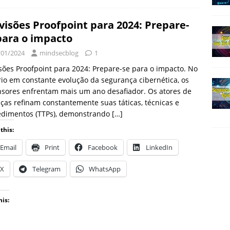
visões Proofpoint para 2024: Prepare-
para o impacto
/01/2024
mindsecblog
1
sões Proofpoint para 2024: Prepare-se para o impacto. No
io em constante evolução da segurança cibernética, os
sores enfrentam mais um ano desafiador. Os atores de
as refinam constantemente suas táticas, técnicas e
edimentos (TTPs), demonstrando
[…]
this:
Email
Print
Facebook
LinkedIn
X
Telegram
WhatsApp
his: