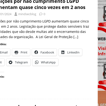
ições por não cumprimento LGPD
entam quase cinco vezes em 2 anos
/01/2024
mindsecblog
0
ções por não cumprimento LGPD aumentam quase cinco
 em 2 anos. Legislação que protege dados sensíveis traz
lidades que vão desde multas até o encerramento das
dades da organização. A Lei Geral de Proteção
[…]
this:
Email
Print
Facebook
LinkedIn
X
Telegram
WhatsApp
his: