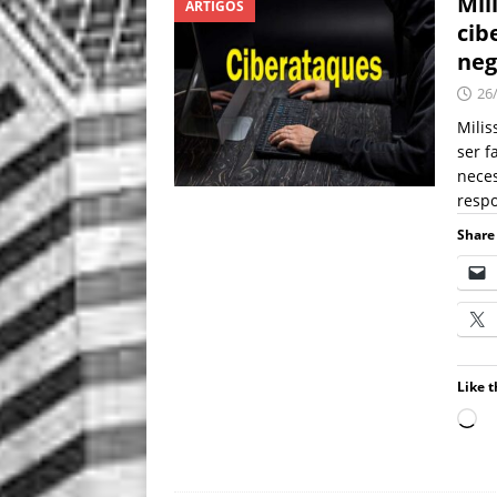
Mil
ARTIGOS
cib
neg
26
Mili
ser f
neces
resp
Share 
Like t