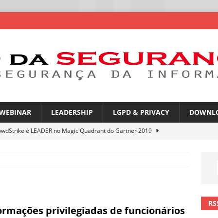
WEBINAR
LEADERSHIP
LGPD & PRIVACY
DOWNL
owdStrike é LEADER no Magic Quadrant do Gartner 2019
rica Latina é a segunda região mais exposta a ciberameaças
ÍCIAS
amplia desafio de segurança e governança nas redes corporativas
RS
ormações privilegiadas de funcionários