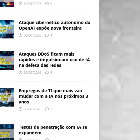
30/07/2026
0
Ataque cibernético autônomo da
OpenAI expõe nova fronteira
30/07/2026
1
Ataques DDoS ficam mais
rápidos e impulsionam uso de IA
na defesa das redes
30/07/2026
8
Empregos de TI que mais vão
mudar com a IA nos próximos 3
anos
30/07/2026
2
Testes de penetração com IA se
expandem
22/07/2026
5