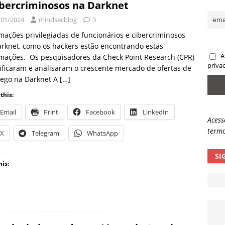
ibercriminosos na Darknet
sas promessas de emprego na Meta, Disney, Coca-Cola e Spotify
/01/2024
mindsecblog
3
mações privilegiadas de funcionários e cibercriminosos
rknet, como os hackers estão encontrando estas
 guardrails, a autonomia da IA se torna um risco
NOTÍCIAS
A
mações. Os pesquisadores da Check Point Research (CPR)
eleva taxa de sucesso de phishing para 54%
NOTÍCIAS
priva
ificaram e analisaram o crescente mercado de ofertas de
ego na Darknet A
[…]
this:
Email
Print
Facebook
LinkedIn
Acess
termo
X
Telegram
WhatsApp
SI
his: