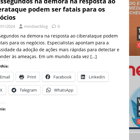
issegundos na demora na resposta ao
erataque podem ser fatais para os
ócios
/01/2024
mindsecblog
0
ssegundos na demora na resposta ao ciberataque podem
atais para os negócios. Especialistas apontam para a
sidade da adoção de ações mais rápidas para detectar e
onder às ameaças. Em um mundo cada vez
[…]
this:
Email
Print
Facebook
LinkedIn
X
Telegram
WhatsApp
his: