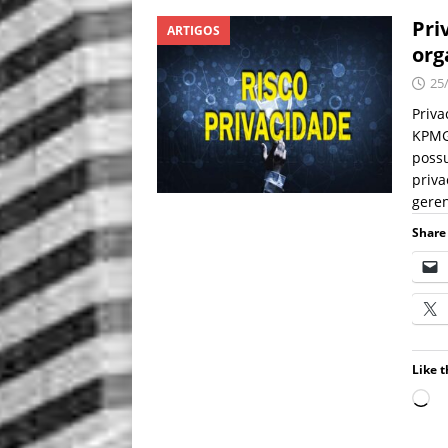
Pri
ARTIGOS
org
25
Priva
KPMG 
poss
priva
gere
Share 
Like t