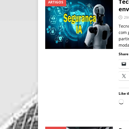
Tec
ARTIGOS
env
29
Tecn
com g
parti
modal
Share 
Like t