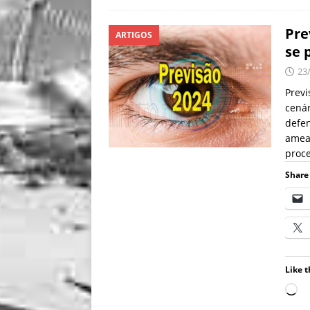
Pre
ARTIGOS
se 
23
Previ
cenár
defen
ameaç
proc
Share 
Like t