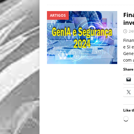
Fin
ARTIGOS
inv
24
Finan
e SI 
Gene
com 
Share 
Like t