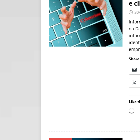
e c
[ 06/08/2026 ]
Fal
30
NOTÍCIAS
Infor
na Da
[ 06/08/2026 ]
Sem
infor
[ 06/08/2026 ]
IA 
ident
empr
Share 
Like t