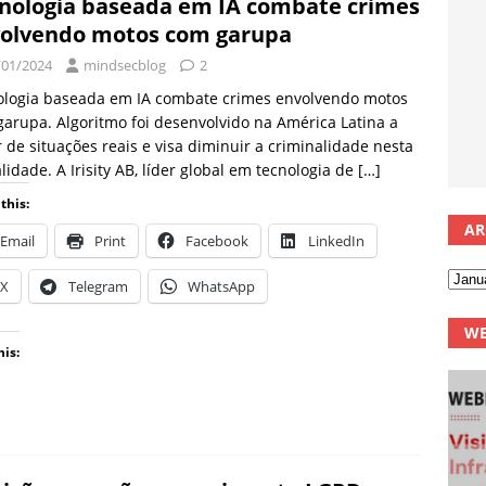
nologia baseada em IA combate crimes
olvendo motos com garupa
/01/2024
mindsecblog
2
ologia baseada em IA combate crimes envolvendo motos
arupa. Algoritmo foi desenvolvido na América Latina a
r de situações reais e visa diminuir a criminalidade nesta
idade. A Irisity AB, líder global em tecnologia de
[…]
this:
AR
Email
Print
Facebook
LinkedIn
X
Telegram
WhatsApp
WE
his: