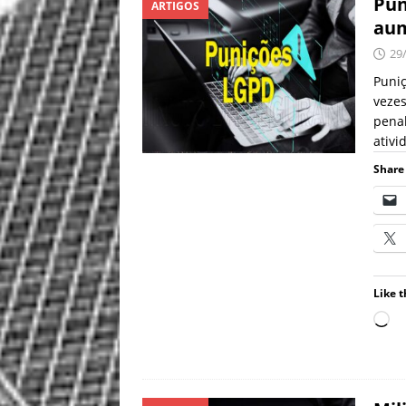
Pun
ARTIGOS
aum
29
Puni
vezes
pena
ativi
Share 
Like t