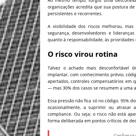
Ao mesmo tempo, surgiu uma desconexão 
organizações acredita que sua postura d
persistentes e recorrentes.
A visibilidade dos riscos melhorou, mas
segurança, desenvolvedores e liderança
quanto à responsabilidade, às prioridades 
O risco virou rotina
Talvez o achado mais desconfortável d
implantar, com conhecimento prévio, códi
apertados, controles compensatórios em que
— mas 30% dos casos se resumem a uma ap
Essa pressão não fica só no código. 95% do
ocasionalmente, a suprimir ou atrasar 
compliance. Ou seja: o risco não está a
forma deliberada em pontos críticos de dec
Confiança 