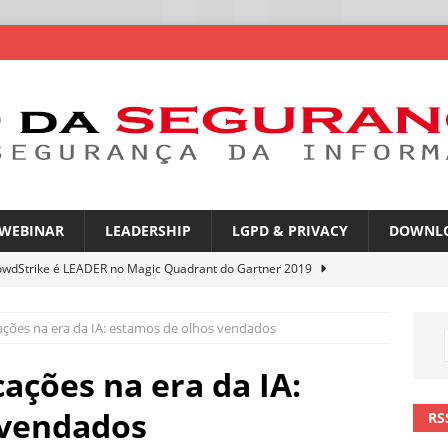
WEBINAR
LEADERSHIP
LGPD & PRIVACY
DOWNL
owdStrike é LEADER no Magic Quadrant do Gartner 2019
ações na era da IA: estamos de olhos vendados
rica Latina é a segunda região mais exposta a ciberameaças
ÍCIAS
ações na era da IA:
amplia desafio de segurança e governança nas redes corporativas
 vendados
RS