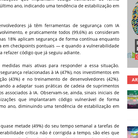
último ano, indicando uma tendência de estabilização em
envolvedores já têm ferramentas de segurança com IA
volvimento, e praticamente todos (99,6%) as consideram
enas 18% aplicam segurança de forma contínua enquanto
ha em checkpoints pontuais — e quando a vulnerabilidade
ica refazer código que já seguiu adiante.
medidas mais ativas para responder a essa situação.
egurança relacionadas à IA (47%), nos investimentos em
ção (43%) e no treinamento de desenvolvedores (42%).
AR
ndo a adaptar suas práticas de cadeia de suprimentos
s associados à IA. Observam-se, ainda, sinais iniciais de
nizações que implantaram código vulnerável de forma
mo ano, diminuindo uma tendência de estabilização em
 quase metade (49%) do seu tempo semanal a tarefas de
abilidade crítica não é corrigida a tempo, são eles que