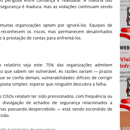
perigosa entre confiança e realidade. A maioria das
e segurança é madura, mas as violações continuam sendo
 muitas organizações optam por ignorá-los. Equipes de
s reconhecem os riscos, mas permanecem desalinhados
e à prestação de contas para enfrentá-los.
o relatório seja este: 75% das organizações admitem
go que sabem ser vulnerável. As razões variam — prazos
 se confia demais, vulnerabilidades difíceis de corrigir
osta simples: esperar que ninguém descubra a falha.
s CISOs relatam ter sido pressionados, com frequência ou
a divulgação de achados de segurança relacionados a
penas passando despercebido — está sendo escondido de
isão.
não é sinônimo de segurança