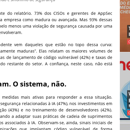
ante do relatório. 73% dos CISOs e gerentes de AppSec
ria empresa como madura ou avançada. Mas 93% dessas
 pelo menos uma violação de segurança causada por uma
envolveram.
ndente vem daqueles que estão no topo dessa curva:
ltamente maduras”. Elas relatam os maiores volumes de
xas de lançamento de código vulnerável (42%) e taxas de
 do restante do setor. A confiança, neste caso, não está
am. O sistema, não.
medidas mais ativas para responder a essa situação.
egurança relacionadas à IA (47%), nos investimentos em
ção (43%) e no treinamento de desenvolvedores (42%).
ndo a adaptar suas práticas de cadeia de suprimentos
s associados à IA. Observam-se, ainda, sinais iniciais de
anizações que implantam código vulnerável de forma