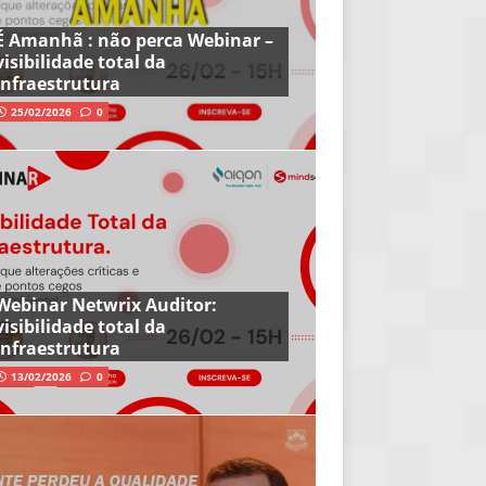
É Amanhã : não perca Webinar –
visibilidade total da
infraestrutura
25/02/2026
0
Webinar Netwrix Auditor:
visibilidade total da
infraestrutura
13/02/2026
0