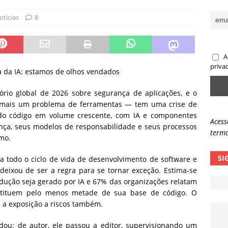
sas promessas de emprego na Meta, Disney, Coca-Cola e Spotify
otícias
8
 guardrails, a autonomia da IA se torna um risco
NOTÍCIAS
A
eleva taxa de sucesso de phishing para 54%
NOTÍCIAS
priva
a da IA: estamos de olhos vendados
ório global de 2026 sobre segurança de aplicações, e o
em mais um problema de ferramentas — tem uma crise de
do código em volume crescente, com IA e componentes
Acess
nça, seus modelos de responsabilidade e seus processos
termo
mo.
SI
a todo o ciclo de vida de desenvolvimento de software e
 deixou de ser a regra para se tornar exceção. Estima-se
ução seja gerado por IA e 67% das organizações relatam
stituem pelo menos metade de sua base de código. O
 a exposição a riscos também.
dou: de autor, ele passou a editor, supervisionando um