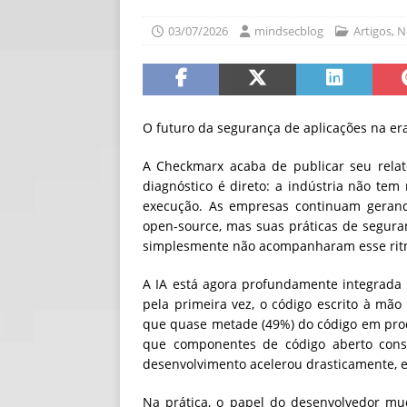
[ 06/08/2026 ]
Fal
03/07/2026
mindsecblog
Artigos
,
N
NOTÍCIAS
[ 06/08/2026 ]
Sem
[ 06/08/2026 ]
IA 
O futuro da segurança de aplicações na er
A Checkmarx acaba de publicar seu relat
diagnóstico é direto: a indústria não t
execução. As empresas continuam geran
open-source, mas suas práticas de segura
simplesmente não acompanharam esse rit
A IA está agora profundamente integrada 
pela primeira vez, o código escrito à mão
que quase metade (49%) do código em prod
que componentes de código aberto con
desenvolvimento acelerou drasticamente, e
Na prática, o papel do desenvolvedor mu