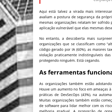
Aqui está talvez a virada mais interess
avaliam a postura de segurança da próp
mesmas organizações relatam ter sofrido
aplicação vulnerável que elas mesmas des
No entanto, a descoberta mais surpree
organizações que se classificam como “a
código gerado por IA (60%), as maiores ta
violação praticamente indistinguíveis das
protegendo ninguém. Está cegando.
As ferramentas funcion
As organizações também estão adotando 
Houve um aumento no foco em ameaças à s
práticas de DevSecOps (43%), na automa
Muitas organizações também estão começa
de software para lidar melhor com os risco
melhoria gradual. A proporção de org