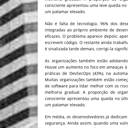
consciente apresentou uma leve queda no 
um patamar elevado.
Não é falta de tecnologia. 96% dos des
integradas ao próprio ambiente de desen
eficazes. O problema aparece depois: ap
escrevem código. O restante ainda trabal
é sinalizada tarde demais, corrigi-la signif
As organizações também estão adotando 
Houve um aumento no foco em ameaças à s
práticas de DevSecOps (43%), na automa
Muitas organizações também estão começa
de software para lidar melhor com os risco
melhoria gradual. A proporção de orga
consciente apresentou uma queda no últi
um patamar elevado.
Em média, os desenvolvedores já dedicam
segurança. Ainda assim, quando uma vulner