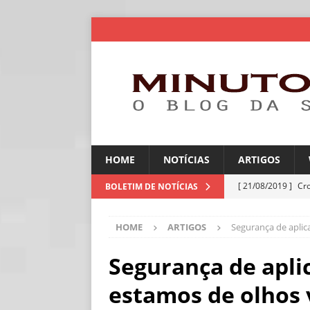
HOME
NOTÍCIAS
ARTIGOS
[ 21/08/2019 ]
Cr
BOLETIM DE NOTÍCIAS
ARTIGOS
HOME
ARTIGOS
Segurança de aplic
[ 06/08/2026 ]
Amé
industriais
NOT
Segurança de aplic
[ 06/08/2026 ]
IA 
estamos de olhos
NOTÍCIAS