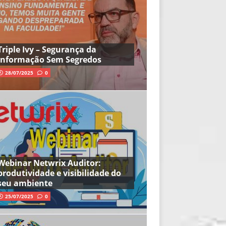
Triple Ivy – Segurança da
Informação Sem Segredos
28/07/2025
0
Webinar Netwrix Auditor:
produtividade e visibilidade do
seu ambiente
25/07/2025
0