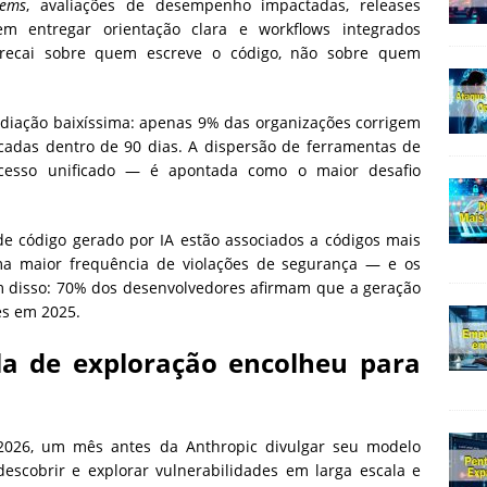
ems
, avaliações de desempenho impactadas, releases
m entregar orientação clara e workflows integrados
recai sobre quem escreve o código, não sobre quem
diação baixíssima: apenas 9% das organizações corrigem
icadas dentro de 90 dias. A dispersão de ferramentas de
esso unificado — é apontada como o maior desafio
de código gerado por IA estão associados a códigos mais
ma maior frequência de violações de segurança — e os
m disso: 70% dos desenvolvedores afirmam que a geração
es em 2025.
la de exploração encolheu para
2026, um mês antes da Anthropic divulgar seu modelo
scobrir e explorar vulnerabilidades em larga escala e