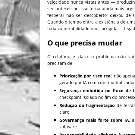
velocidade nunca vistas antes — produzin
seu antecessor. Isso torna ainda mais urge
“esperar não ser descoberto” deixou de s
Quando o tempo entre a existência de uma 
toda vulnerabilidade não corrigida — lega
O que precisa mudar
O relatório é claro: o problema não vai
precisam de:
Priorização por risco real
, não apen
gerado por IA como um multiplicador 
Segurança embutida no fluxo de t
checkpoint isolado no fim do process
Redução da fragmentação
de ferram
claro.
Governança mais forte sobre IA
, 
software.
Responsabilidade alinhada à capac