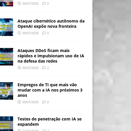
30/07/2026
0
Ataque cibernético autônomo da
OpenAI expõe nova fronteira
30/07/2026
0
Ataques DDoS ficam mais
rápidos e impulsionam uso de IA
na defesa das redes
30/07/2026
2
Empregos de TI que mais vão
mudar com a IA nos próximos 3
anos
30/07/2026
0
Testes de penetração com IA se
expandem
22/07/2026
4