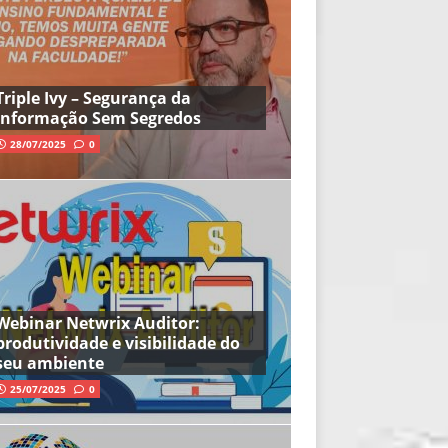
Triple Ivy – Segurança da
Informação Sem Segredos
28/07/2025
0
Webinar Netwrix Auditor:
produtividade e visibilidade do
seu ambiente
25/07/2025
0