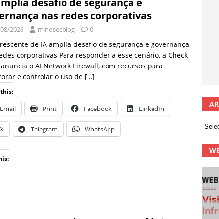
amplia desafio de segurança e
ernança nas redes corporativas
/08/2026
mindsecblog
0
rescente de IA amplia desafio de segurança e governança
edes corporativas Para responder a esse cenário, a Check
 anuncia o AI Network Firewall, com recursos para
orar e controlar o uso de
[…]
this:
AR
Email
Print
Facebook
LinkedIn
X
Telegram
WhatsApp
WE
his: