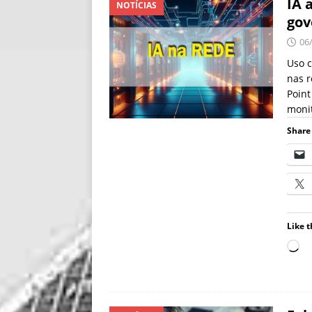
IA 
NOTÍCIAS
gov
06
Uso c
nas r
Point
monit
Share 
Like t