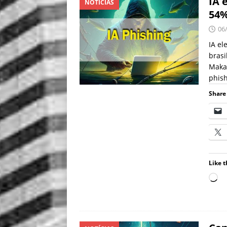
IA 
NOTÍCIAS
54
06
IA el
brasi
Makar
phish
Share 
Like t