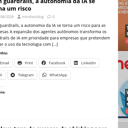
 guardrails, a autonomia da IA se
na um risco
/08/2026
mindsecblog
0
uardrails, a autonomia da IA se torna um risco para as
esas A expansão dos agentes autônomos transforma os
drails de IA em prioridade para empresas que pretendem
ar o uso da tecnologia com
[…]
this:
Email
Print
Facebook
LinkedIn
X
Telegram
WhatsApp
his: