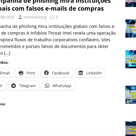
panha de phishing mira instituições
bais com falsos e-mails de compras
/08/2026
mindsecblog
0
nha de phishing mira instituições globais com falsos e-
 de compras A Infoblox Threat Intel revela uma operação
xplora fluxos de trabalho corporativos confiáveis, sites
ometidos e portais falsos de documentos para obter
so
[…]
this:
Email
Print
Facebook
LinkedIn
X
Telegram
WhatsApp
his: