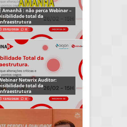
É Amanhã : não perca Webinar –
visibilidade total da
infraestrutura
25/02/2026
0
Webinar Netwrix Auditor:
visibilidade total da
infraestrutura
13/02/2026
0