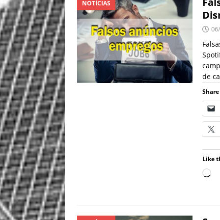
Fal
NOTÍCIAS
Dis
06
Falsa
Spoti
campa
de c
Share 
Like t