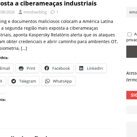
osta a ciberameaças industriais
sas promessas de emprego na Meta, Disney, Coca-Cola e Spotify
/08/2026
mindsecblog
1
ing e documentos maliciosos colocam a América Latina
 a segunda região mais exposta a ciberameaças
 guardrails, a autonomia da IA se torna um risco
NOTÍCIAS
A
triais, aponta Kaspersky Relatório alerta que os ataques
eleva taxa de sucesso de phishing para 54%
NOTÍCIAS
priva
m obter credenciais e abrir caminho para ambientes OT,
biometria,
[…]
this:
Email
Print
Facebook
LinkedIn
Acess
termo
X
Telegram
WhatsApp
SI
his: