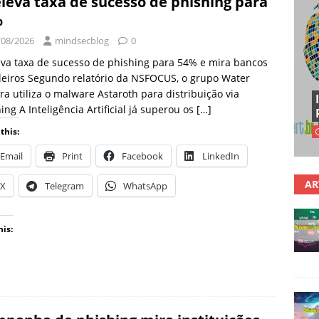
eleva taxa de sucesso de phishing para
%
/08/2026
mindsecblog
0
eva taxa de sucesso de phishing para 54% e mira bancos
leiros Segundo relatório da NSFOCUS, o grupo Water
a utiliza o malware Astaroth para distribuição via
ing A Inteligência Artificial já superou os
[…]
this:
Email
Print
Facebook
LinkedIn
AR
X
Telegram
WhatsApp
his: