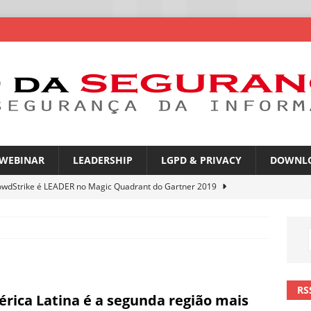
WEBINAR
LEADERSHIP
LGPD & PRIVACY
DOWNL
owdStrike é LEADER no Magic Quadrant do Gartner 2019
rica Latina é a segunda região mais exposta a ciberameaças
ÍCIAS
amplia desafio de segurança e governança nas redes corporativas
RS
rica Latina é a segunda região mais