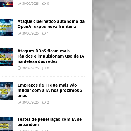
30/07/2026
0
Ataque cibernético autônomo da
OpenAI expõe nova fronteira
30/07/2026
1
Ataques DDoS ficam mais
rápidos e impulsionam uso de IA
na defesa das redes
30/07/2026
8
Empregos de TI que mais vão
mudar com a IA nos próximos 3
anos
30/07/2026
2
Testes de penetração com IA se
expandem