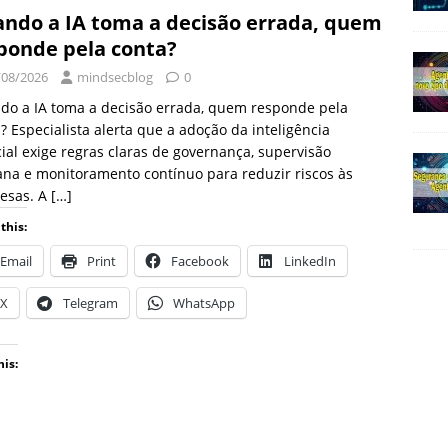
ndo a IA toma a decisão errada, quem
ponde pela conta?
/08/2026
mindsecblog
0
do a IA toma a decisão errada, quem responde pela
? Especialista alerta que a adoção da inteligência
icial exige regras claras de governança, supervisão
na e monitoramento contínuo para reduzir riscos às
esas. A
[…]
this:
Email
Print
Facebook
LinkedIn
X
Telegram
WhatsApp
his: