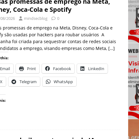
sas promessas de emprego na Meta,
ney, Coca-Cola e Spotify
/08/2026
mindsecblog
0
s promessas de emprego na Meta, Disney, Coca-Cola e
fy são usadas por hackers para roubar usuários A
nha foi criada para sequestrar contas de redes sociais
andidatos a emprego, visando empresas como Meta,
[…]
this:
Email
Print
Facebook
LinkedIn
X
Telegram
WhatsApp
his: