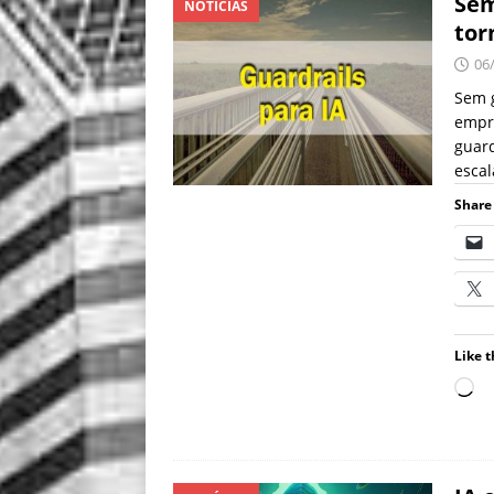
Sem
NOTÍCIAS
tor
06
Sem g
empr
guar
escal
Share 
Like t