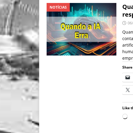
Qua
NOTÍCIAS
res
06
Quan
conta
artif
huma
empr
Share 
Like t