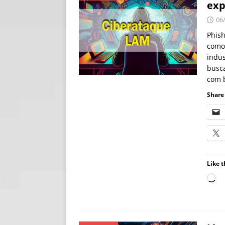
exp
[ 06/08/2026 ]
Fal
06
NOTÍCIAS
Phish
como
[ 06/08/2026 ]
Sem
indus
[ 06/08/2026 ]
IA 
busca
com 
Share 
Like t