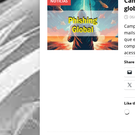
Cam
NOTÍCIAS
glo
06
Campa
mails
que e
compr
aces
Share 
Like t