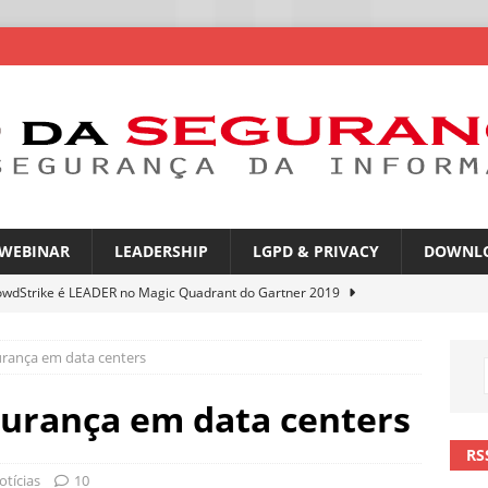
WEBINAR
LEADERSHIP
LGPD & PRIVACY
DOWNL
owdStrike é LEADER no Magic Quadrant do Gartner 2019
gurança em data centers
rica Latina é a segunda região mais exposta a ciberameaças
ÍCIAS
egurança em data centers
amplia desafio de segurança e governança nas redes corporativas
RS
otícias
10