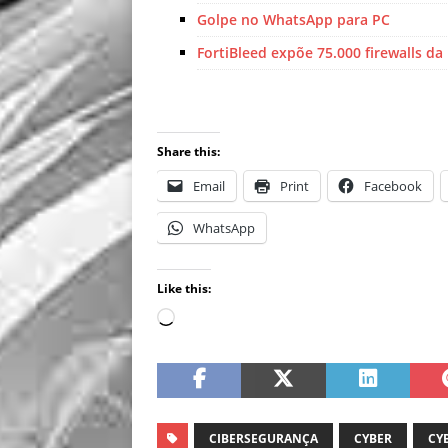
Golpe no WhatsApp para PC
FortiBleed expõe 75.000 firewalls da 
Share this:
Email
Print
Facebook
WhatsApp
Like this:
CIBERSEGURANÇA
CYBER
CY