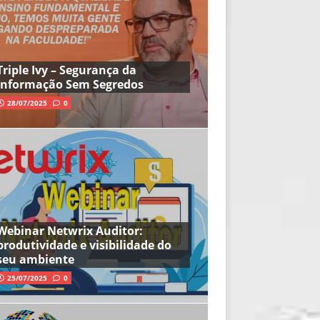
Triple Ivy – Segurança da
Informação Sem Segredos
28/07/2025
0
Webinar Netwrix Auditor:
produtividade e visibilidade do
seu ambiente
25/07/2025
0