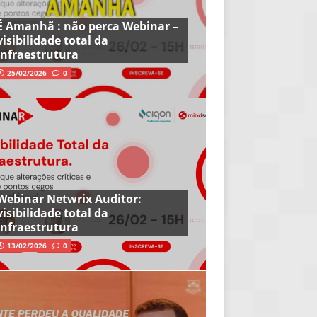
É Amanhã : não perca Webinar –
visibilidade total da
infraestrutura
25/02/2026
0
Webinar Netwrix Auditor:
visibilidade total da
infraestrutura
13/02/2026
0