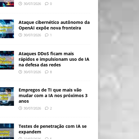
30/07/2026
0
Ataque cibernético autônomo da
OpenAI expõe nova fronteira
30/07/2026
1
Ataques DDoS ficam mais
rápidos e impulsionam uso de IA
na defesa das redes
30/07/2026
8
Empregos de TI que mais vão
mudar com a IA nos próximos 3
anos
30/07/2026
2
Testes de penetração com IA se
expandem
22/07/2026
5