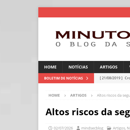
HOME
NOTÍCIAS
ARTIGOS
[ 21/08/2019 ]
Cr
BOLETIM DE NOTÍCIAS
ARTIGOS
HOME
ARTIGOS
Altos riscos da se
[ 06/08/2026 ]
Amé
industriais
NOT
Altos riscos da s
[ 06/08/2026 ]
IA 
NOTÍCIAS
02/07/2026
mindsecblog
Artigos
,
N