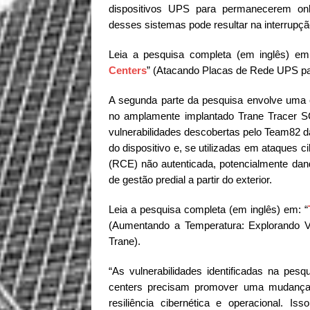
dispositivos UPS para permanecerem onl
desses sistemas pode resultar na interrupçã
Leia a pesquisa completa (em inglês) em
Centers
” (Atacando Placas de Rede UPS pa
A segunda parte da pesquisa envolve uma c
no amplamente implantado Trane Tracer S
vulnerabilidades descobertas pelo Team82 d
do dispositivo e, se utilizadas em ataques 
(RCE) não autenticada, potencialmente dand
de gestão predial a partir do exterior.
Leia a pesquisa completa (em inglês) em: “
(Aumentando a Temperatura: Explorando V
Trane).
“As vulnerabilidades identificadas na pe
centers precisam promover uma mudança 
resiliência cibernética e operacional. I