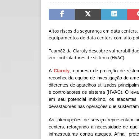
[ 06/08/2026 ]
Fal
NOTÍCIAS
[ 06/08/2026 ]
Sem
Altos riscos da segurança em data centers
equipamentos de data centers com alto pot
[ 06/08/2026 ]
IA 
Team82 da Claroty descobre vulnerabilidade
em controladores de sistema (HVAC).
A
Claroty
, empresa de proteção de siste
reconhecida equipe de investigação de amea
diferentes de aparelhos utilizados principal
e controladores de sistema (HVAC). O lev
em seu potencial máximo, os atacantes 
devastadores nas operações que sustenta
As interrupções de serviço representam um
centers, reforçando a necessidade de que
infraestruturas contra ataques. Afinal, pro