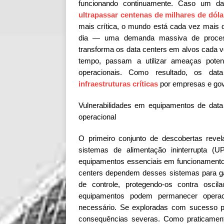
funcionando continuamente. Caso um data
ultrapassar centenas de milhares de dóla
mais crítica, o mundo está cada vez mais dep
dia — uma demanda massiva de process
transforma os data centers em alvos cada v
tempo, passam a utilizar ameaças potenc
operacionais. Como resultado, os d
infraestruturas críticas
por empresas e gov
Vulnerabilidades em equipamentos de data
operacional
O primeiro conjunto de descobertas revel
sistemas de alimentação ininterrupta (U
equipamentos essenciais em funcionamento 
centers dependem desses sistemas para gara
de controle, protegendo-os contra osci
equipamentos podem permanecer operac
necessário. Se exploradas com sucesso po
consequências severas. Como praticame