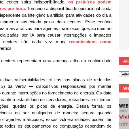
 center sofra indisponibilidade,
os prejuízos podem
res por hora
. Tornando a disponibilidade operacional ainda
endente da inteligência artificial para atividades do dia a
amento sustentada pelos data centers. Esse cenário
ez mais atrativos para agentes maliciosos, que, ao mesmo
ializadas por IA para causar interrupções e impactos
ata centers são cada vez mais
reconhecidos como
ernos.
AR
 centers representam uma ameaça crítica à continuidade
a duas vulnerabilidades críticas nas placas de rede dos
PS) da Vertiv — dispositivos responsáveis por manter
WE
durante interrupções no fornecimento de energia. Os data
ntir a estabilidade de servidores, roteadores e sistemas
lações, quedas ou picos de energia. Dessa forma, os
ionais ou ser desligados de maneira segura quando
r agentes maliciosos, essas vulnerabilidades podem ter
nte todos os equipamentos de computação dependem de