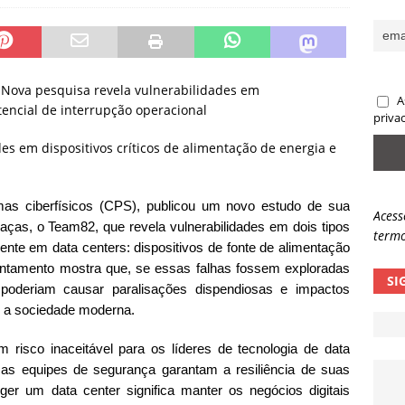
sas promessas de emprego na Meta, Disney, Coca-Cola e Spotify
 guardrails, a autonomia da IA se torna um risco
NOTÍCIAS
. Nova pesquisa revela vulnerabilidades em
A
encial de interrupção operacional
eleva taxa de sucesso de phishing para 54%
NOTÍCIAS
priva
s em dispositivos críticos de alimentação de energia e
mas ciberfísicos (CPS), publicou um novo estudo de sua
Acess
ças, o Team82, que revela vulnerabilidades em dois tipos
termo
mente em data centers: dispositivos de fonte de alimentação
antamento mostra que, se essas falhas fossem exploradas
SI
poderiam causar paralisações dispendiosas e impactos
m a sociedade moderna.
 risco inaceitável para os líderes de tecnologia de data
 as equipes de segurança garantam a resiliência de suas
teger um data center significa manter os negócios digitais