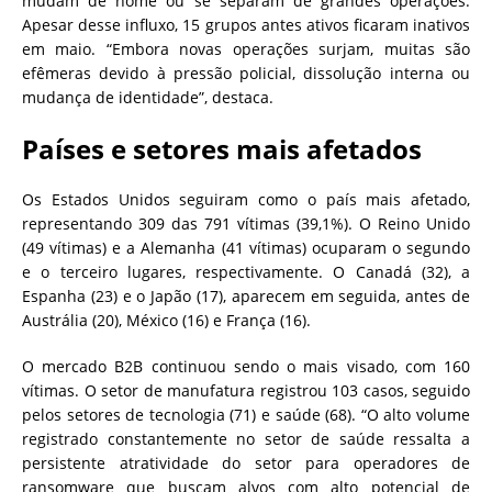
mudam de nome ou se separam de grandes operações.
Apesar desse influxo, 15 grupos antes ativos ficaram inativos
em maio. “Embora novas operações surjam, muitas são
efêmeras devido à pressão policial, dissolução interna ou
mudança de identidade”, destaca.
Países e setores mais afetados
Os Estados Unidos seguiram como o país mais afetado,
representando 309 das 791 vítimas (39,1%). O Reino Unido
(49 vítimas) e a Alemanha (41 vítimas) ocuparam o segundo
e o terceiro lugares, respectivamente. O Canadá (32), a
Espanha (23) e o Japão (17), aparecem em seguida, antes de
Austrália (20), México (16) e França (16).
O mercado B2B continuou sendo o mais visado, com 160
vítimas. O setor de manufatura registrou 103 casos, seguido
pelos setores de tecnologia (71) e saúde (68). “O alto volume
registrado constantemente no setor de saúde ressalta a
persistente atratividade do setor para operadores de
ransomware que buscam alvos com alto potencial de