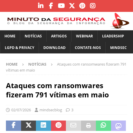
HOME
NOTÍCIAS
ARTIGOS
WEBINAR
LEADERSHIP
LGPD & PRIVACY
DOWNLOAD
CONTATE-NOS
MINDSEC
HOME
NOTÍCIAS
Ataques com ransomwares fizeram 791
vítimas em maio
Ataques com ransomwares
fizeram 791 vítimas em maio
02/07/2026
mindsecblog
3