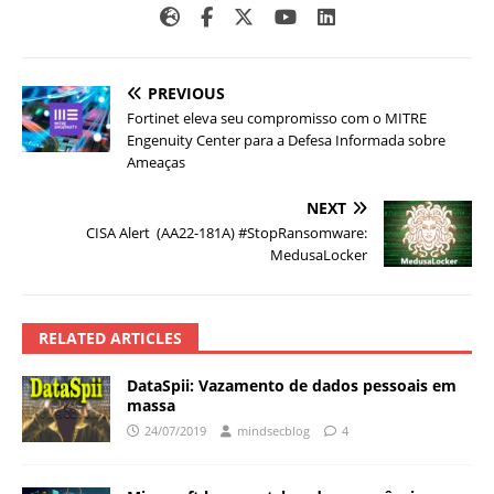
PREVIOUS
Fortinet eleva seu compromisso com o MITRE
Engenuity Center para a Defesa Informada sobre
Ameaças
NEXT
CISA Alert (AA22-181A) #StopRansomware:
MedusaLocker
RELATED ARTICLES
DataSpii: Vazamento de dados pessoais em
massa
24/07/2019
mindsecblog
4