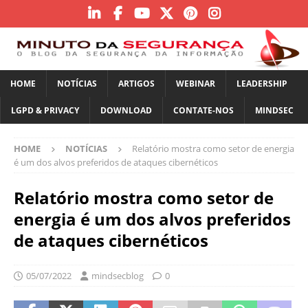
HOME
NOTÍCIAS
ARTIGOS
WEBINAR
LEADERSHIP
LGPD & PRIVACY
DOWNLOAD
CONTATE-NOS
MINDSEC
HOME
NOTÍCIAS
Relatório mostra como setor de energia
é um dos alvos preferidos de ataques cibernéticos
Relatório mostra como setor de
energia é um dos alvos preferidos
de ataques cibernéticos
05/07/2022
mindsecblog
0