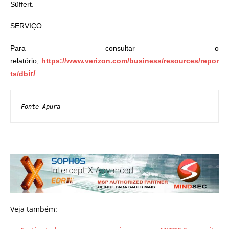
Süffert.
SERVIÇO
Para consultar o
relatório,
https://www.verizon.com/business/resources/repor
ir/
ts/db
Fonte Apura
Veja também: