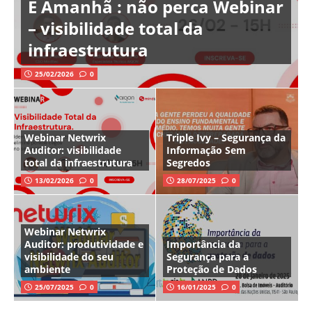
É Amanhã : não perca Webinar
– visibilidade total da
infraestrutura
25/02/2026
0
Webinar Netwrix
Triple Ivy – Segurança da
Auditor: visibilidade
Informação Sem
total da infraestrutura
Segredos
13/02/2026
0
28/07/2025
0
Webinar Netwrix
Auditor: produtividade e
Importância da
visibilidade do seu
Segurança para a
ambiente
Proteção de Dados
25/07/2025
0
16/01/2025
0