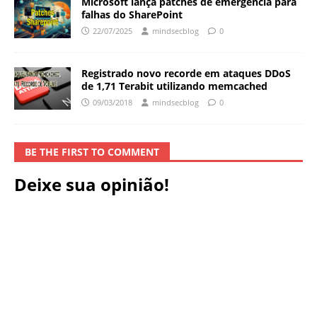
Microsoft lança patches de emergência para
falhas do SharePoint
22/07/2025
mindsecblog
0
Registrado novo recorde em ataques DDoS
de 1,71 Terabit utilizando memcached
09/03/2018
mindsecblog
0
BE THE FIRST TO COMMENT
Deixe sua opinião!