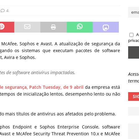
sas promessas de emprego na Meta, Disney, Coca-Cola e Spotify
4
 guardrails, a autonomia da IA se torna um risco
NOTÍCIAS
A
eleva taxa de sucesso de phishing para 54%
NOTÍCIAS
priva
a McAfee, Sophos e Avast. A atualização de segurança da
egando os sistemas que executam pacotes de software
t, Avira e Sophos.
tes de software antivírus impactadas.
Acess
termo
de segurança
, Patch Tuesday, de 9 abril
da empresa está
empos de inicialização lentos, desempenho lento ou não
SI
do mais títulos de antivírus aos afetados pelo problema.
ophos Endpoint e Sophos Enterprise Console, software
t, Avast e McAfee Security Threat Prevention 10.x e McAfee