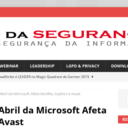
WEBINAR
LEADERSHIP
LGPD & PRIVACY
DOWNL
owdStrike é LEADER no Magic Quadrant do Gartner 2019
Abril da Microsoft Afeta McAfee, Sophos e Avast
rica Latina é a segunda região mais exposta a ciberameaças
ÍCIAS
Abril da Microsoft Afeta
amplia desafio de segurança e governança nas redes corporativas
Avast
RS