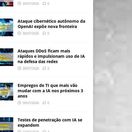
30/07/2026
0
Ataque cibernético autônomo da
OpenAI expõe nova fronteira
30/07/2026
0
Ataques DDoS ficam mais
rápidos e impulsionam uso de IA
na defesa das redes
30/07/2026
2
Empregos de TI que mais vão
mudar com a IA nos próximos 3
anos
30/07/2026
0
Testes de penetração com IA se
expandem
22/07/2026
4