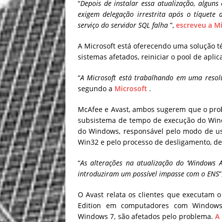
“
Depois de instalar essa atualização, alguns
exigem delegação irrestrita após o tíquete
serviço do servidor SQL falha
”,
escreveu a Mi
A Microsoft está oferecendo uma solução t
sistemas afetados, reiniciar o pool de aplica
“
A Microsoft está trabalhando em uma reso
segundo a
Microsoft
.
McAfee e Avast, ambos sugerem que o prob
subsistema de tempo de execução do Windo
do Windows, responsável pelo modo de us
Win32 e pelo processo de desligamento, d
“
As alterações na atualização do ‘Windows A
introduziram um possível impasse com o ENS
”
O Avast relata os clientes que executam o
Edition em computadores com Windows,
Windows 7, são afetados pelo problema.
A