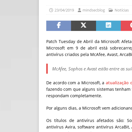
[ 06/08/2026 ]
Fal
23/04/2019
mindsecblog
Notícias
NOTÍCIAS
[ 06/08/2026 ]
Sem
[ 06/08/2026 ]
IA 
Patch Tuesday de Abril da Microsoft Afet
Microsoft em 9 de abril está sobrecarr
antivírus criados pela McAfee, Avast, ArcaBi
McAfee, Sophos e Avast estão entre as suí
De acordo com a Microsoft, a
atualização 
fazendo com que alguns sistemas tenham t
respondam completamente.
Por alguns dias, a Microsoft vem adicionan
Os títulos de antivírus afetados são: S
antivírus Avira, software antivírus ArcaBi