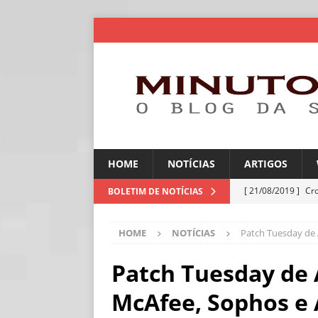
HOME
NOTÍCIAS
ARTIGOS
[ 21/08/2019 ]
Cr
BOLETIM DE NOTÍCIAS
ARTIGOS
HOME
NOTÍCIAS
Patch Tuesday de 
[ 06/08/2026 ]
Amé
industriais
NOT
Patch Tuesday de 
[ 06/08/2026 ]
IA 
McAfee, Sophos e 
NOTÍCIAS