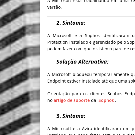
A Microsoft está trabalhando em uma r
versão.
2.
Sintoma:
A Microsoft e a Sophos identificaram
Protection instalado e gerenciado pelo So
podem fazer com que o sistema
pare de r
Solução Alternativa:
A Microsoft bloqueou temporariamente qu
Endpoint estiver instalado até que uma sol
Orientação para os clientes Sophos Endp
no
artigo de suporte
da
Sophos
.
3.
Sintoma:
A Microsoft e a Avira
identificaram um p