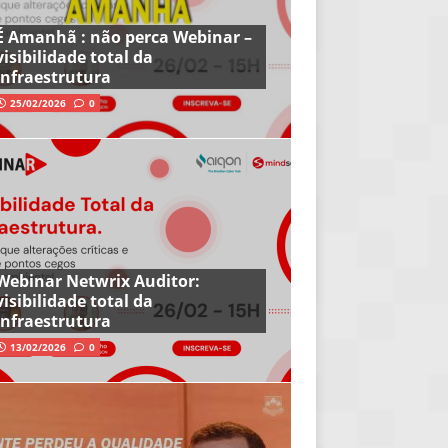
É Amanhã : não perca Webinar –
visibilidade total da
infraestrutura
25/02/2026
0
Webinar Netwrix Auditor:
visibilidade total da
infraestrutura
13/02/2026
0