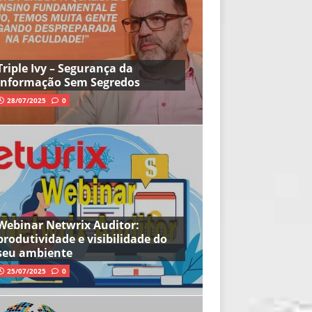
Triple Ivy – Segurança da
Informação Sem Segredos
28/07/2025
0
Webinar Netwrix Auditor:
produtividade e visibilidade do
seu ambiente
25/07/2025
0