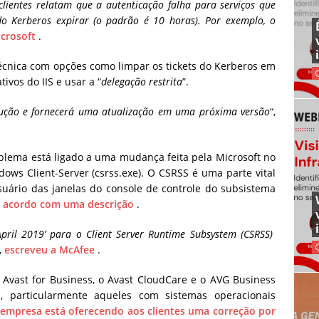
 clientes relatam que a autenticação falha para serviços que
 do Kerberos expirar (o padrão é 10 horas). Por exemplo, o
crosoft
.
écnica com opções como limpar os tickets do Kerberos em
tivos do IIS e usar a “
delegação restrita
”.
lução e fornecerá uma atualização em uma próxima versão
“,
lema está ligado a uma mudança feita pela Microsoft no
ws Client-Server (csrss.exe). O CSRSS é uma parte vital
uário das janelas do console de controle do subsistema
e
acordo com uma descrição
.
pril 2019’ para o Client Server Runtime Subsystem (CSRSS)
,
escreveu a McAfee
.
 Avast for Business, o Avast CloudCare e o AVG Business
 particularmente aqueles com sistemas operacionais
 empresa está oferecendo aos clientes uma correção por