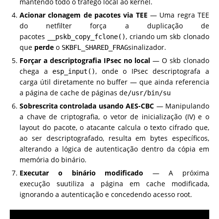
mantendo todo o tráfego local ao kernel.
Acionar clonagem de pacotes via TEE
— Uma regra TEE
do netfilter força a duplicação de
pacotes
, criando um skb clonado
__pskb_copy_fclone()
que
perde
o
sinalizador.
SKBFL_SHARED_FRAG
Forçar a descriptografia IPsec no local
— O skb clonado
chega a
, onde o IPsec descriptografa a
esp_input()
carga útil diretamente no buffer — que ainda referencia
a página de cache de páginas de
/usr/bin/su
Sobrescrita controlada usando AES-CBC
— Manipulando
a chave de criptografia, o vetor de inicialização (IV) e o
layout do pacote, o atacante calcula o texto cifrado que,
ao ser descriptografado, resulta em bytes específicos,
alterando a lógica de autenticação dentro da cópia em
memória do binário.
Executar o binário modificado
— A próxima
execução
utiliza a página em cache modificada,
su
ignorando a autenticação e concedendo acesso root.