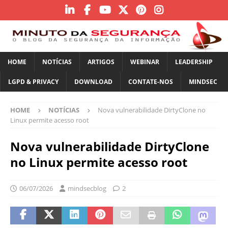
HOME
NOTÍCIAS
ARTIGOS
WEBINAR
LEADERSHIP
LGPD & PRIVACY
DOWNLOAD
CONTATE-NOS
MINDSEC
HOME
NOTÍCIAS
Nova vulnerabilidade DirtyClone no
Linux permite acesso root
Nova vulnerabilidade DirtyClone
no Linux permite acesso root
06/07/2026
mindsecblog
2