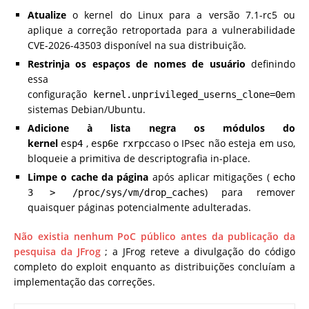
Atualize
o kernel do Linux para a versão 7.1-rc5 ou
aplique a correção retroportada para a vulnerabilidade
CVE-2026-43503 disponível na sua distribuição.
Restrinja os espaços de nomes de usuário
definindo
essa
configuração
em
kernel.unprivileged_userns_clone=0
sistemas Debian/Ubuntu.
Adicione à lista negra os módulos do
kernel
,
e
caso o IPsec não esteja em uso,
esp4
esp6
rxrpc
bloqueie a primitiva de descriptografia in-place.
Limpe o cache da página
após aplicar mitigações (
echo
) para remover
3 > /proc/sys/vm/drop_caches
quaisquer páginas potencialmente adulteradas.
Não existia nenhum PoC público antes da publicação da
pesquisa da JFrog
; a JFrog reteve a divulgação do código
completo do exploit enquanto as distribuições concluíam a
implementação das correções.