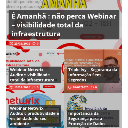
É Amanhã : não perca Webinar
– visibilidade total da
infraestrutura
25/02/2026
0
Webinar Netwrix
Triple Ivy – Segurança da
Auditor: visibilidade
Informação Sem
total da infraestrutura
Segredos
13/02/2026
0
28/07/2025
0
Webinar Netwrix
Auditor: produtividade e
Importância da
visibilidade do seu
Segurança para a
ambiente
Proteção de Dados