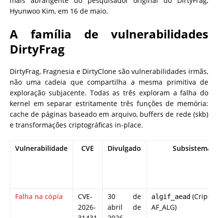
mais abrangente do pesquisador original do DirtyFrag,
Hyunwoo Kim, em 16 de maio.
A família de vulnerabilidades
DirtyFrag
DirtyFrag, Fragnesia e DirtyClone são vulnerabilidades irmãs,
não uma cadeia que compartilha a mesma primitiva de
exploração subjacente. Todas as três exploram a falha do
kernel em separar estritamente três funções de memória:
cache de páginas baseado em arquivo, buffers de rede (skb)
e transformações criptográficas in-place.
Vulnerabilidade
CVE
Divulgado
Subsistema
Falha na cópia
CVE-
30 de
(Criptog
algif_aead
2026-
abril de
AF_ALG)
31431
2026