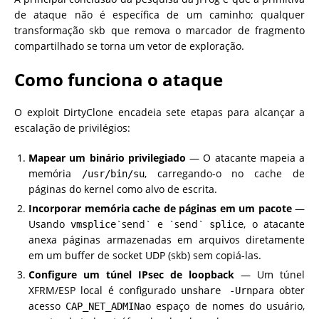
de ataque não é específica de um caminho; qualquer
transformação skb que remova o marcador de fragmento
compartilhado se torna um vetor de exploração.
Como funciona o ataque
O exploit DirtyClone encadeia sete etapas para alcançar a
escalação de privilégios:
Mapear um binário privilegiado
— O atacante mapeia a
memória
, carregando-o no cache de
/usr/bin/su
páginas do kernel como alvo de escrita.
Incorporar memória cache de páginas em um pacote
—
Usando
`send` e `send`
, o atacante
vmsplice
splice
anexa páginas armazenadas em arquivos diretamente
em um buffer de socket UDP (skb) sem copiá-las.
Configure um túnel IPsec de loopback
— Um túnel
XFRM/ESP local é configurado
para obter
unshare -Urn
acesso
ao espaço de nomes do usuário,
CAP_NET_ADMIN