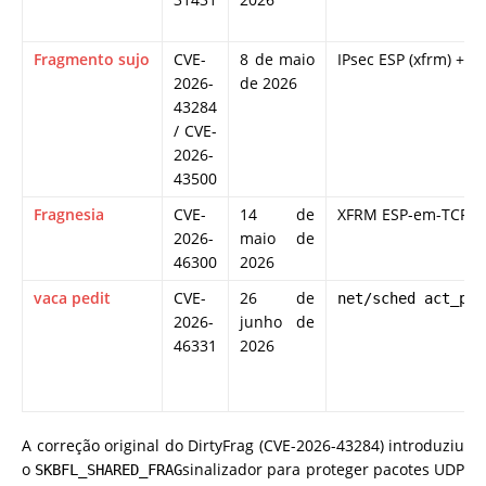
Fragmento sujo
CVE-
8 de maio
IPsec ESP (xfrm) + R
2026-
de 2026
43284
/ CVE-
2026-
43500
Fragnesia
CVE-
14 de
XFRM ESP-em-TCP
2026-
maio de
46300
2026
vaca pedit
CVE-
26 de
net/sched act_ped
2026-
junho de
46331
2026
A correção original do DirtyFrag (CVE-2026-43284) introduziu
o
sinalizador para proteger pacotes UDP
SKBFL_SHARED_FRAG