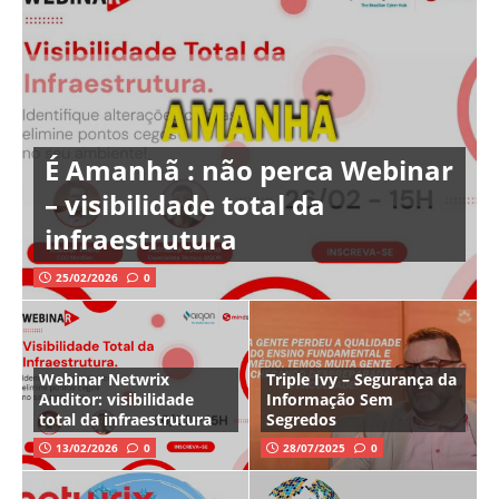
É Amanhã : não perca Webinar
– visibilidade total da
infraestrutura
25/02/2026
0
Webinar Netwrix
Triple Ivy – Segurança da
Auditor: visibilidade
Informação Sem
total da infraestrutura
Segredos
13/02/2026
0
28/07/2025
0