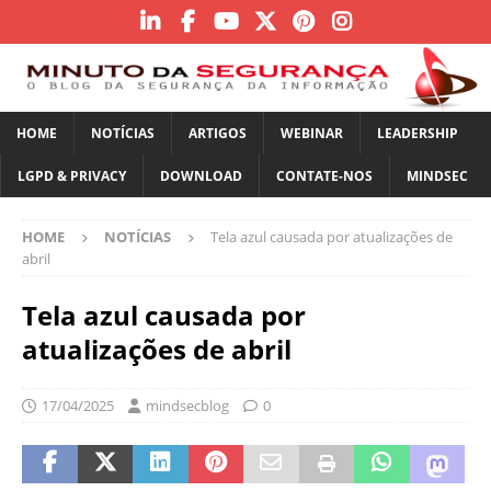
HOME
NOTÍCIAS
ARTIGOS
WEBINAR
LEADERSHIP
LGPD & PRIVACY
DOWNLOAD
CONTATE-NOS
MINDSEC
HOME
NOTÍCIAS
Tela azul causada ​​por atualizações de
abril
Tela azul causada ​​por
atualizações de abril
17/04/2025
mindsecblog
0