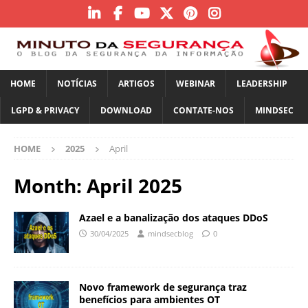
HOME
NOTÍCIAS
ARTIGOS
WEBINAR
LEADERSHIP
LGPD & PRIVACY
DOWNLOAD
CONTATE-NOS
MINDSEC
HOME
2025
April
Month:
April 2025
Azael e a banalização dos ataques DDoS
30/04/2025
mindsecblog
0
Novo framework de segurança traz
benefícios para ambientes OT