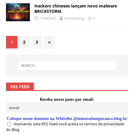
Hackers chineses lançam novo malware
BRICKSTORM
21/04/2025
mindsecblog
0
1
2
3
»
RSS FEED
Receba novos posts por email:
Coloque nosso domínio na Whitelist @minutodaseguranca.blog.br
Assinando este RSS Feed você aceita os termos de privacidade
do Blog