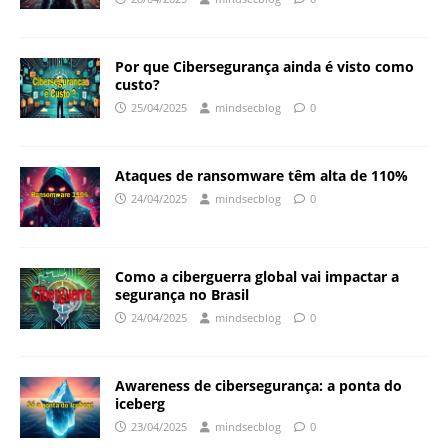
Por que Cibersegurança ainda é visto como
custo?
25/04/2025
mindsecblog
0
Ataques de ransomware têm alta de 110%
24/04/2025
mindsecblog
0
Como a ciberguerra global vai impactar a
segurança no Brasil
24/04/2025
mindsecblog
0
Awareness de cibersegurança: a ponta do
iceberg
23/04/2025
mindsecblog
0