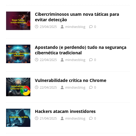
Cibercriminosos usam nova táticas para
evitar detecção
23/04/2025
mindsecblog
0
Apostando (e perdendo) tudo na segurança
cibernética tradicional
22/04/2025
mindsecblog
0
Vulnerabilidade crítica no Chrome
22/04/2025
mindsecblog
0
Hackers atacam investidores
21/04/2025
mindsecblog
0