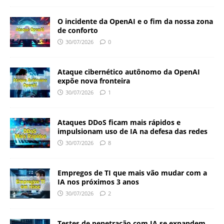
O incidente da OpenAI e o fim da nossa zona
de conforto
30/07/2026
0
Ataque cibernético autônomo da OpenAI
expõe nova fronteira
30/07/2026
1
Ataques DDoS ficam mais rápidos e
impulsionam uso de IA na defesa das redes
30/07/2026
8
Empregos de TI que mais vão mudar com a
IA nos próximos 3 anos
30/07/2026
2
Testes de penetração com IA se expandem