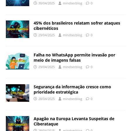
30/04/2025
mindsecblog
0
45% dos brasileiros relatam sofrer ataques
cibernéticos
29/04/2025
mindsecblog
0
Falha no WhatsApp permite invasão por
meio de imagens falsas
29/04/2025
mindsecblog
0
Segurança da informação cresce como
prioridade estratégica
28/04/2025
mindsecblog
0
Apagão na Europa Levanta Suspeitas de
Ciberataque
28/04/2025
mindsecblog
0