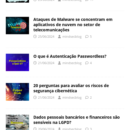
Ataques de Malware se concentram em
aplicativos de nuvem no setor de
telecomunicações
25/06/2024
mindsecblog
5
O que é Autenticação Passwordless?
21/06/2024
mindsecblog
4
20 perguntas para avaliar os riscos de
segurança cibernética
21/06/2024
mindsecblog
2
Dados pessoais bancários e financeiros são
sensíveis na LGPD?
20/06/2024
mindsecblog
3