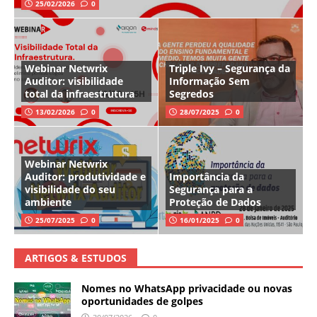
25/02/2026
0
Webinar Netwrix
Triple Ivy – Segurança da
Auditor: visibilidade
Informação Sem
total da infraestrutura
Segredos
13/02/2026
0
28/07/2025
0
Webinar Netwrix
Auditor: produtividade e
Importância da
visibilidade do seu
Segurança para a
ambiente
Proteção de Dados
25/07/2025
0
16/01/2025
0
ARTIGOS & ESTUDOS
Nomes no WhatsApp privacidade ou novas
oportunidades de golpes