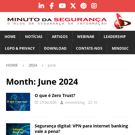
HOME
NOTÍCIAS
ARTIGOS
WEBINAR
LEADERSHIP
LGPD & PRIVACY
DOWNLOAD
CONTATE-NOS
MINDSEC
HOME
2024
June
Month:
June 2024
O que é Zero Trust?
27/06/2024
mindsecblog
10
Segurança digital: VPN para internet banking
vale a pena?