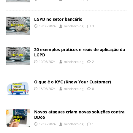
LGPD no setor bancário
19/06/2024
mindsecblog
3
20 exemplos práticos e reais de aplicação da
LGPD
19/06/2024
mindsecblog
2
O que é o KYC (Know Your Customer)
18/06/2024
mindsecblog
0
Novos ataques criam novas soluções contra
DDoS
17/06/2024
mindsecblog
1