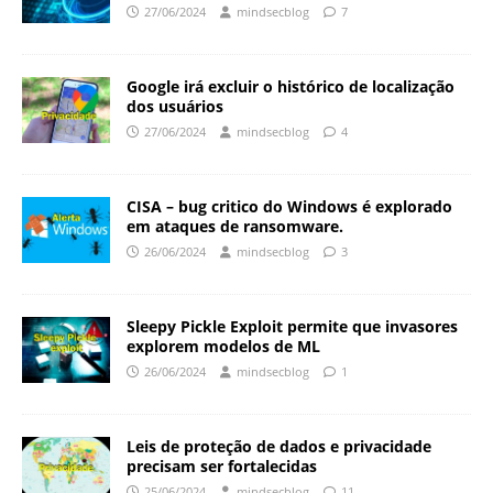
27/06/2024
mindsecblog
7
Google irá excluir o histórico de localização
dos usuários
27/06/2024
mindsecblog
4
CISA – bug critico do Windows é explorado
em ataques de ransomware.
26/06/2024
mindsecblog
3
Sleepy Pickle Exploit permite que invasores
explorem modelos de ML
26/06/2024
mindsecblog
1
Leis de proteção de dados e privacidade
precisam ser fortalecidas
25/06/2024
mindsecblog
11