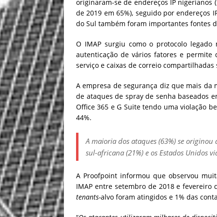
originaram-se de endereços IP nigerianos
de 2019 em 65%), seguido por endereços IP 
do Sul também foram importantes fontes d
O IMAP surgiu como o protocolo legado 
autenticação de vários fatores e permite
serviço e caixas de correio compartilhadas 
A empresa de segurança diz que mais da me
de ataques de spray de senha baseados e
Office 365 e G Suite tendo uma violação be
44%.
A maioria dos ataques (63%) se originou 
sul-africana (21%) e os Estados Unidos vi
A Proofpoint informou que observou mui
IMAP entre setembro de 2018 e fevereiro d
tenants-
alvo foram atingidos e 1% das cont