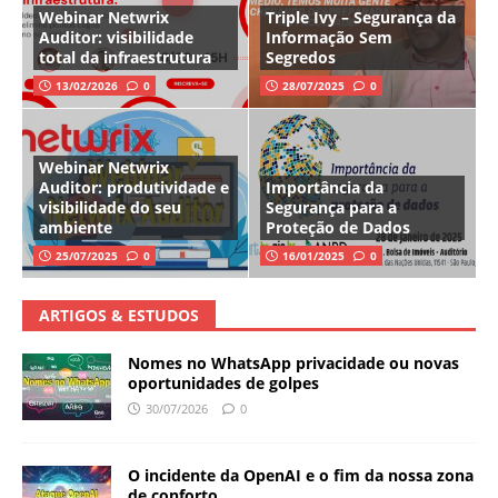
Webinar Netwrix
Triple Ivy – Segurança da
Auditor: visibilidade
Informação Sem
total da infraestrutura
Segredos
13/02/2026
0
28/07/2025
0
Webinar Netwrix
Auditor: produtividade e
Importância da
visibilidade do seu
Segurança para a
ambiente
Proteção de Dados
25/07/2025
0
16/01/2025
0
ARTIGOS & ESTUDOS
Nomes no WhatsApp privacidade ou novas
oportunidades de golpes
30/07/2026
0
O incidente da OpenAI e o fim da nossa zona
de conforto