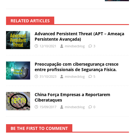
RELATED ARTICLES
Advanced Persistent Threat (APT – Ameaça
Persistente Avançada)
12/10/2021
mindsecblog
3
Preocupação com cibersegurança cresce
entre profissionais de Segurança Física.
31/10/2023
mindsecblog
5
China Força Empresas a Reportarem
Ciberataques
15/09/2017
mindsecblog
0
BE THE FIRST TO COMMENT