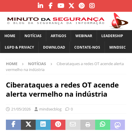
HOME
NOTÍCIAS
ARTIGOS
WEBINAR
LEADERSHIP
LGPD & PRIVACY
DOWNLOAD
CONTATE-NOS
MINDSEC
HOME
NOTÍCIAS
Ciberataques a redes OT acende alerta
vermelho na indústria
Ciberataques a redes OT acende
alerta vermelho na indústria
21/05/2026
mindsecblog
0