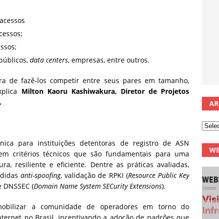
 acessos
cessos;
ssos;
públicos,
data centers
, empresas, entre outros.
ra de fazê-los competir entre seus pares em tamanho,
xplica
Milton Kaoru Kashiwakura,
Diretor de Projetos
.
AR
ca para instituições detentoras de registro de ASN
WE
em critérios técnicos que são fundamentais para uma
a, resiliente e eficiente. Dentre as práticas avaliadas,
edidas
anti-spoofing
, validação de RPKI (
Resource Public Key
e DNSSEC (
Domain Name System SECurity Extensions
).
 mobilizar a comunidade de operadores em torno do
nternet no Brasil, incentivando a adoção de padrões que