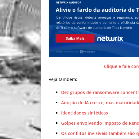
Clique e fale co
Veja também:
Dez grupos de ransomware concent
Adoção de IA cresce, mas maturidade
Identidades sintéticas
Golpes envolvendo Imposto de Ren
Os conflitos invisíveis também são 