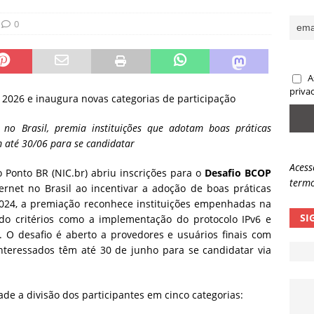
ncidente da OpenAI e o fim da nossa zona de conforto
ARTIGOS
0
lpes com QR Code entram em nova fase
NOTÍCIAS
A
priva
 2026 e inaugura novas categorias de participação
et no Brasil, premia instituições que adotam boas práticas
m até 30/06 para se candidatar
Acess
Ponto BR (NIC.br) abriu inscrições para o
Desafio BCOP
termo
nternet no Brasil ao incentivar a adoção de boas práticas
2024, a premiação reconhece instituições empenhadas na
SI
ndo critérios como a implementação do protocolo IPv6 e
 O desafio é aberto a provedores e usuários finais com
nteressados têm até 30 de junho para se candidatar via
de a divisão dos participantes em cinco categorias: