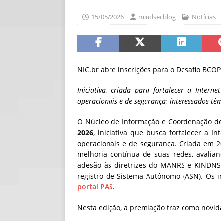
[ 30/07/2026 ]
O i
15/05/2026
mindsecblog
Notícias
[ 30/07/2026 ]
Go
NIC.br abre inscrições para o Desafio BCOP
Iniciativa, criada para fortalecer a Intern
operacionais e de segurança; interessados tê
O Núcleo de Informação e Coordenação do 
2026
, iniciativa que busca fortalecer a I
operacionais e de segurança. Criada em 
melhoria contínua de suas redes, avalia
adesão às diretrizes do MANRS e KINDNS.
registro de Sistema Autônomo (ASN). Os i
portal PAS
.
Nesta edição, a premiação traz como novida