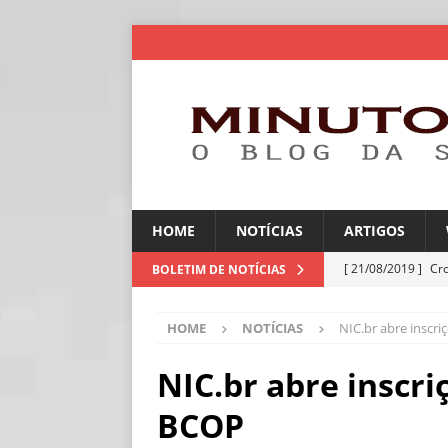
HOME
NOTÍCIAS
ARTIGOS
[ 21/08/2019 ]
Cr
BOLETIM DE NOTÍCIAS
ARTIGOS
HOME
NOTÍCIAS
NIC.br abre inscr
[ 30/07/2026 ]
Ch
[ 30/07/2026 ]
No
NIC.br abre inscri
ARTIGOS
BCOP
[ 30/07/2026 ]
Dee