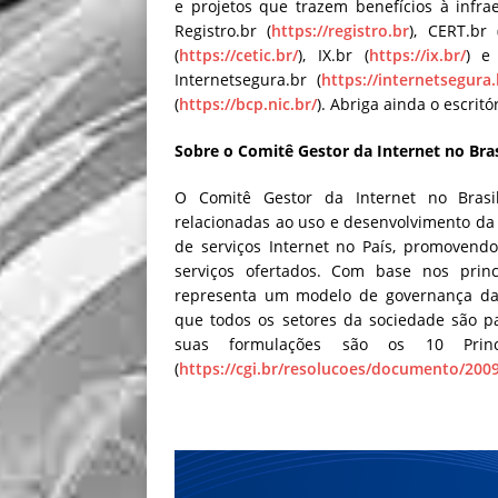
e projetos que trazem benefícios à infra
Registro.br (
https://registro.br
), CERT.br 
(
https://cetic.br/
), IX.br (
https://ix.br/
) e
Internetsegura.br (
https://internetsegura.
(
https://bcp.nic.br/
). Abriga ainda o escrit
Sobre o Comitê Gestor da Internet no Bras
O Comitê Gestor da Internet no Brasil,
relacionadas ao uso e desenvolvimento da I
de serviços Internet no País, promovend
serviços ofertados. Com base nos princí
representa um modelo de governança da I
que todos os setores da sociedade são p
suas formulações são os 10 Prin
(
https://cgi.br/resolucoes/documento/200