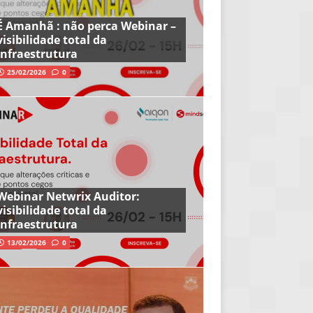
É Amanhã : não perca Webinar –
visibilidade total da
infraestrutura
25/02/2026
0
Webinar Netwrix Auditor:
visibilidade total da
infraestrutura
13/02/2026
0