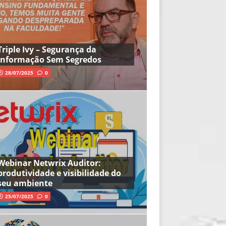
Triple Ivy – Segurança da
Informação Sem Segredos
28/07/2025
0
Webinar Netwrix Auditor:
produtividade e visibilidade do
seu ambiente
25/07/2025
0