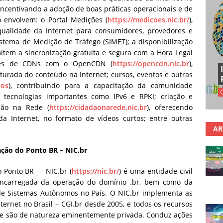
incentivando a adoção de boas práticas operacionais e de
o envolvem: o Portal Medições (
https://medicoes.nic.br/
),
qualidade da Internet para consumidores, provedores e
istema de Medição de Tráfego (SIMET); a disponibilização
item a sincronização gratuita e segura com a Hora Legal
ches de CDNs com o OpenCDN (
https://opencdn.nic.br
),
turada do conteúdo na Internet; cursos, eventos e outras
tos
), contribuindo para a capacitação da comunidade
 tecnologias importantes como IPv6 e RPKI; criação e
dão na Rede (
https://cidadaonarede.nic.br
), oferecendo
da Internet, no formato de vídeos curtos; entre outras
AR
ção do Ponto BR – NIC.br
 Ponto BR — NIC.br (
https://nic.br/
) é uma entidade civil
 encarregada da operação do domínio .br, bem como da
 de Sistemas Autônomos no País. O NIC.br implementa as
ternet no Brasil – CGI.br desde 2005, e todos os recursos
ue são de natureza eminentemente privada. Conduz ações