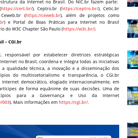
estrutura da Internet no Brasil. Do NIC.br fazem parte:
(
https://cert.br/
), Ceptro.br (
https://ceptro.br/
), Cetic.br
 Ceweb.br (
https://ceweb.br
), além de projetos como
br
) e Portal de Boas Práticas para Internet no Brasil
ório do W3C Chapter São Paulo (
https://w3c.br/).
il – CGI.br
 responsável por estabelecer diretrizes estratégicas
nternet no Brasil, coordena e integra todas as iniciativas
o a qualidade técnica, a inovação e a disseminação dos
pios do multissetorialismo e transparência, o CGI.br
nternet democrático, elogiado internacionalmente, em
artícipes de forma equânime de suas decisões. Uma de
cípios para a Governança e Uso da Internet
9/003
). Mais informações em
https://cgi.br/.