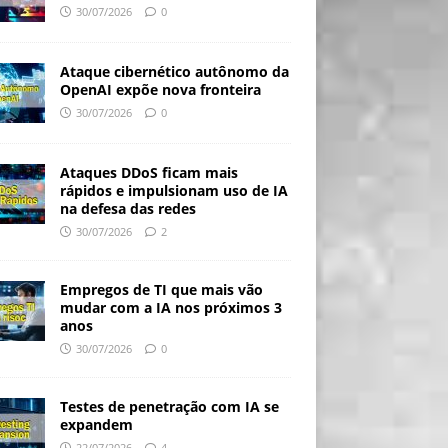
30/07/2026
0
Ataque cibernético autônomo da
OpenAI expõe nova fronteira
30/07/2026
0
Ataques DDoS ficam mais
rápidos e impulsionam uso de IA
na defesa das redes
30/07/2026
2
Empregos de TI que mais vão
mudar com a IA nos próximos 3
anos
30/07/2026
0
Testes de penetração com IA se
expandem
22/07/2026
4