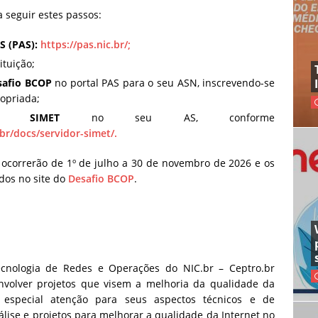
a seguir estes passos:
S (PAS):
https://pas.nic.br/;
ituição;
safio BCOP
no portal PAS para o seu ASN, inscrevendo-se
ropriada;
idor SIMET
no seu AS, conforme
.br/docs/servidor-simet/.
 ocorrerão de 1º de julho a 30 de novembro de 2026 e os
dos no site do
Desafio BCOP
.
cnologia de Redes e Operações do NIC.br – Ceptro.br
envolver projetos que visem a melhoria da qualidade da
 especial atenção para seus aspectos técnicos e de
nálise e projetos para melhorar a qualidade da Internet no