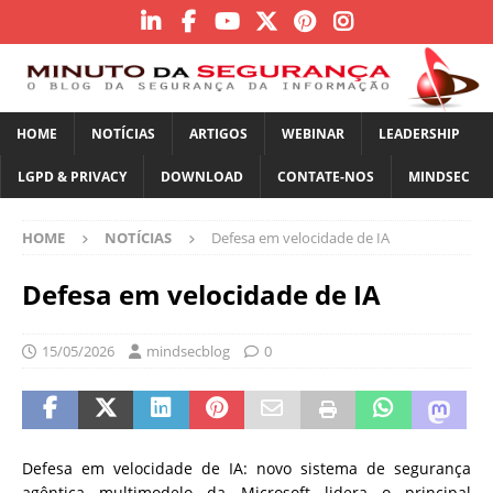
HOME
NOTÍCIAS
ARTIGOS
WEBINAR
LEADERSHIP
LGPD & PRIVACY
DOWNLOAD
CONTATE-NOS
MINDSEC
HOME
NOTÍCIAS
Defesa em velocidade de IA
Defesa em velocidade de IA
15/05/2026
mindsecblog
0
Defesa em velocidade de IA: novo sistema de segurança
agêntica multimodelo da Microsoft lidera o principal