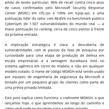
piloto de testes particular; 96% de recall contra cinco anos
de casos confirmados pelo Microsoft Security Response
Center (MSRC) em clfs.sys e 100% em tcpip.sys; e uma
pontuação líder do setor com 88,45% no benchmark público
CyberGym de 1.507 vulnerabilidades do mundo real — a
maior pontuação no ranking, cerca de cinco pontos à frente
da próxima entrada.
A implicação estratégica é clara: a descoberta de
vulnerabilidades com IA passou da fase de pesquisa por
curiosidade para uma etapa de produção de defesa em
escala empresarial, e a vantagem duradoura está no
sistema agêntico em torno do modelo, e não em qualquer
modelo isolado. O nome de código MDASH está sendo usado
por equipes de engenharia de segurança da Microsoft e
testado por um pequeno grupo de clientes como parte de
uma prévia privada limitada.
Este post explica como funciona o codinome MDASH, o que
lançamos hoje, o que aprendemos ao longo do caminho e
como você pode se inscrever para a prévia privada.