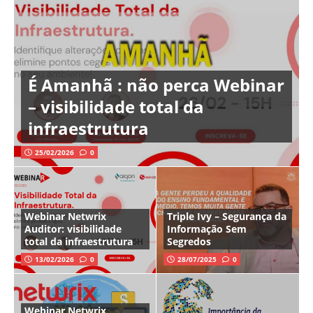
É Amanhã : não perca Webinar
– visibilidade total da
infraestrutura
25/02/2026
0
Webinar Netwrix
Triple Ivy – Segurança da
Auditor: visibilidade
Informação Sem
total da infraestrutura
Segredos
13/02/2026
0
28/07/2025
0
Webinar Netwrix