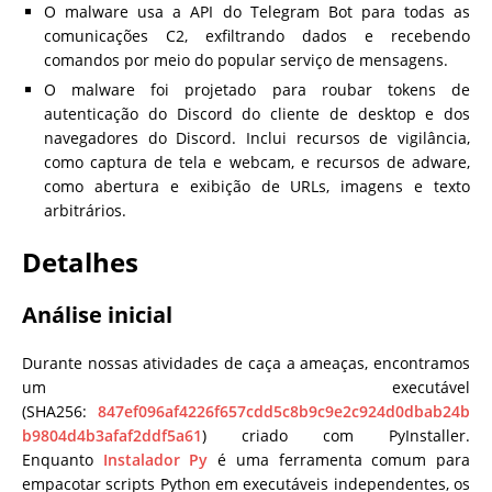
O malware usa a API do Telegram Bot para todas as
comunicações C2, exfiltrando dados e recebendo
comandos por meio do popular serviço de mensagens.
O malware foi projetado para roubar tokens de
autenticação do Discord do cliente de desktop e dos
navegadores do Discord. Inclui recursos de vigilância,
como captura de tela e webcam, e recursos de adware,
como abertura e exibição de URLs, imagens e texto
arbitrários.
Detalhes
Análise inicial
Durante nossas atividades de caça a ameaças, encontramos
um executável
(SHA256:
847ef096af4226f657cdd5c8b9c9e2c924d0dbab24b
b9804d4b3afaf2ddf5a61
) criado com PyInstaller.
Enquanto
Instalador Py
é uma ferramenta comum para
empacotar scripts Python em executáveis independentes, os