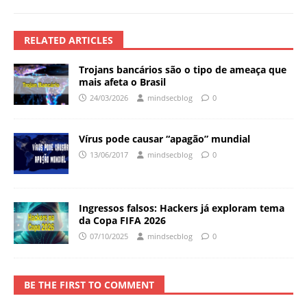
RELATED ARTICLES
Trojans bancários são o tipo de ameaça que
mais afeta o Brasil
24/03/2026
mindsecblog
0
Vírus pode causar “apagão” mundial
13/06/2017
mindsecblog
0
Ingressos falsos: Hackers já exploram tema
da Copa FIFA 2026
07/10/2025
mindsecblog
0
BE THE FIRST TO COMMENT