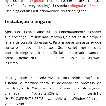
bytecode usando
pichás
. Finalmente, ele foi descompilado
em código-fonte Python legível usando
Pylingual
e
Gêmeos
.
Este blog detalha a funcionalidade do script Python.
Instalação e engano
Após a execução, a amostra tenta imediatamente esconder
sua presença. Em sistemas Windows, ele oculta sua própria
janela de console do usuário. Para enganar um usuário que
possa estar assistindo à execução, o script imprime uma
barra de progresso de instalação falsa no console, usando o
nome “cliente Nursultan” para se passar por software
legítimo.
Para garantir que sobreviva a uma reinicialização do
sistema, o malware tenta se adicionar ao processo de
inicialização do Windows criando uma chave de registro
chamada “NursultanClient” no caminho
“HKEY_CURRENT_USER\Software\Microsoft\Windows\Current
Version\Run”.