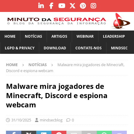
HOME
NOTÍCIAS
ARTIGOS
WEBINAR
LEADERSHIP
LGPD & PRIVACY
DOWNLOAD
CONTATE-NOS
MINDSEC
HOME
NOTÍCIAS
Malware mira jogadores de Minecraft,
Discord e espiona webcam
Malware mira jogadores de
Minecraft, Discord e espiona
webcam
31/10/2025
mindsecblog
0