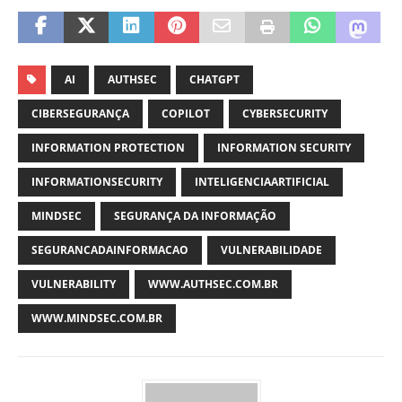
AI
AUTHSEC
CHATGPT
CIBERSEGURANÇA
COPILOT
CYBERSECURITY
INFORMATION PROTECTION
INFORMATION SECURITY
INFORMATIONSECURITY
INTELIGENCIAARTIFICIAL
MINDSEC
SEGURANÇA DA INFORMAÇÃO
SEGURANCADAINFORMACAO
VULNERABILIDADE
VULNERABILITY
WWW.AUTHSEC.COM.BR
WWW.MINDSEC.COM.BR