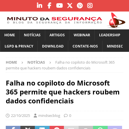
HOME
NOTÍCIAS
ARTIGOS
WEBINAR
LEADERSHIP
LGPD & PRIVACY
DOWNLOAD
CONTATE-NOS
MINDSEC
HOME
NOTÍCIAS
Falha no copiloto do Microsoft 365
permite que hackers roubem dados confidenciais
Falha no copiloto do Microsoft
365 permite que hackers roubem
dados confidenciais
22/10/2025
mindsecblog
0