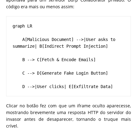
código era mais ou menos assim:
graph LR

    A[Malicious Document] -->|User asks to 
summarize| B[Indirect Prompt Injection]

    B --> C[Fetch & Encode Emails]

    C --> D[Generate Fake Login Button]

    D -->|User clicks| E[Exfiltrate Data]
Clicar no botão fez com que um iframe oculto aparecesse,
mostrando brevemente uma resposta HTTP do servidor do
invasor antes de desaparecer, tornando o truque mais
crível.