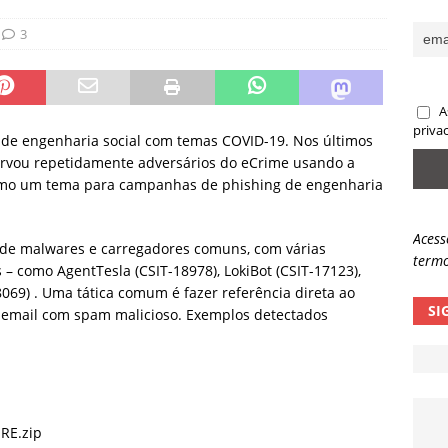
sas promessas de emprego na Meta, Disney, Coca-Cola e Spotify
3
 guardrails, a autonomia da IA se torna um risco
NOTÍCIAS
A
eleva taxa de sucesso de phishing para 54%
NOTÍCIAS
priva
 de engenharia social com temas COVID-19. Nos últimos
servou repetidamente adversários do eCrime usando a
omo um tema para campanhas de phishing de engenharia
Acess
 de malwares e carregadores comuns, com várias
termo
– como AgentTesla (CSIT-18978), LokiBot (CSIT-17123),
069) . Uma tática comum é fazer referência direta ao
SI
 email com spam malicioso. Exemplos detectados
RE.zip