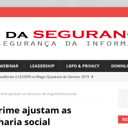
WEBINAR
LEADERSHIP
LGPD & PRIVACY
DOWNL
owdStrike é LEADER no Magic Quadrant do Gartner 2019
rime ajustam as técnicas de engenharia social
rica Latina é a segunda região mais exposta a ciberameaças
ÍCIAS
rime ajustam as
amplia desafio de segurança e governança nas redes corporativas
aria social
RS