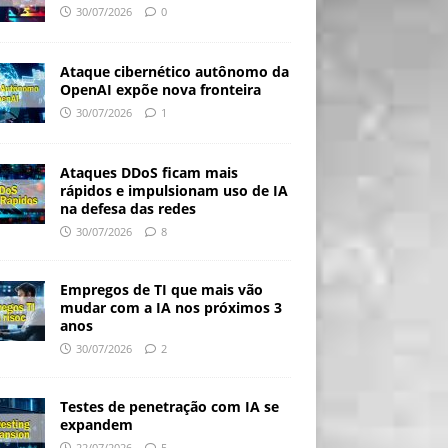
30/07/2026
0
Ataque cibernético autônomo da
OpenAI expõe nova fronteira
30/07/2026
1
Ataques DDoS ficam mais
rápidos e impulsionam uso de IA
na defesa das redes
30/07/2026
8
Empregos de TI que mais vão
mudar com a IA nos próximos 3
anos
30/07/2026
2
Testes de penetração com IA se
expandem
22/07/2026
5