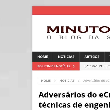
HOME
NOTÍCIAS
ARTIGOS
[ 21/08/2019 ]
Cr
BOLETIM DE NOTÍCIAS
ARTIGOS
HOME
NOTÍCIAS
Adversários do eC
[ 06/08/2026 ]
Amé
industriais
NOT
Adversários do eC
[ 06/08/2026 ]
IA 
técnicas de engenh
NOTÍCIAS