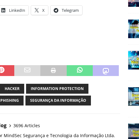
LinkedIn
X
Telegram
HACKER
INFORMATION PROTECTION
PHISHING
SEGURANÇA DA INFORMAÇÃO
log
3696 Articles
or MindSec Segurança e Tecnologia da Informação Ltda.