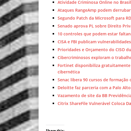
Atividade Criminosa Online no Brasil
Ataques RangeAmp podem derrubar s
Segundo Patch da Microsoft para R
Senado aprova PL sobre Direito Pri
10 controles que podem estar falta
CISA e FBI publicam vulnerabilidade
Prioridades e Orçamento do CISO du
Cibercriminosos exploram o trabal
Fortinet disponibiliza gratuitament
cibernética
Senac libera 90 cursos de formação 
Deloitte faz parceria com a Palo Alt
Vazamento de site da BB Previdência
Citrix ShareFile Vulnerável Coloca 
Share this: