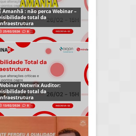
É Amanhã : não perca Webinar –
visibilidade total da
infraestrutura
25/02/2026
0
Webinar Netwrix Auditor:
visibilidade total da
infraestrutura
13/02/2026
0