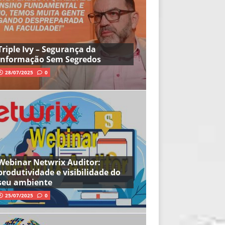
Triple Ivy – Segurança da
Informação Sem Segredos
28/07/2025
0
Webinar Netwrix Auditor:
produtividade e visibilidade do
seu ambiente
25/07/2025
0