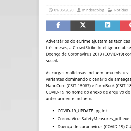
[ 06/08/2026 ]
Fal
01/06/2020
mindsecblog
Notícias
NOTÍCIAS
[ 06/08/2026 ]
Sem
[ 06/08/2026 ]
IA 
Adversários do eCrime ajustam as técnicas
três meses, a CrowdStrike Intelligence ob
Doença de Coronavírus 2019 (COVID-19) c
social.
As cargas maliciosas incluem uma mistura
variantes dominando o cenário de ameaças 
NanoCore (CSIT-15067) e FormBook (CSIT-18
COVID-19 no nome do anexo de arquivo de
anteriormente incluem:
COVID-19_UPDATE.jpg.lnk
CoronaVirusSafetyMeasures_pdf.exe
Doença de coronavírus (COVID-19) CU