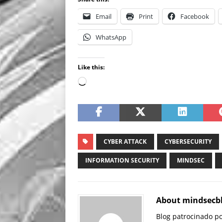
Email
Print
Facebook
WhatsApp
Like this:
CYBER ATTACK
CYBERSECURITY
INFORMATION SECURITY
MINDSEC
About mindsecb
Blog patrocinado p