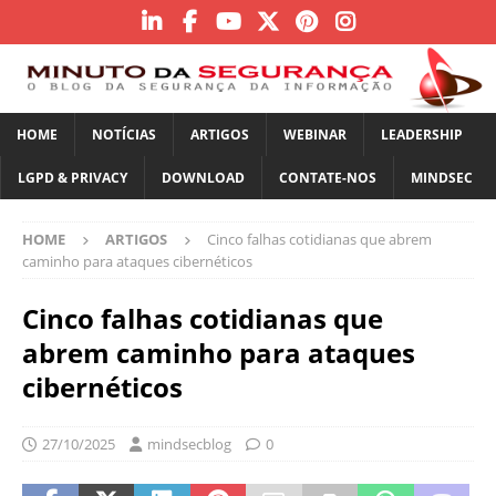
HOME
NOTÍCIAS
ARTIGOS
WEBINAR
LEADERSHIP
LGPD & PRIVACY
DOWNLOAD
CONTATE-NOS
MINDSEC
HOME
ARTIGOS
Cinco falhas cotidianas que abrem
caminho para ataques cibernéticos
Cinco falhas cotidianas que
abrem caminho para ataques
cibernéticos
27/10/2025
mindsecblog
0