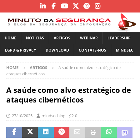
HOME
NOTÍCIAS
ARTIGOS
WEBINAR
LEADERSHIP
LGPD & PRIVACY
DOWNLOAD
CONTATE-NOS
MINDSEC
HOME
ARTIGOS
A saúde como alvo estratégico de
ataques cibernéticos
A saúde como alvo estratégico de
ataques cibernéticos
27/10/2025
mindsecblog
0