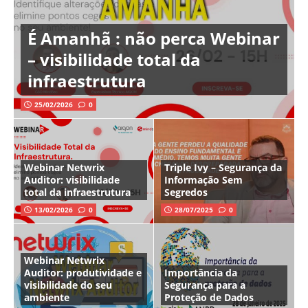
É Amanhã : não perca Webinar
– visibilidade total da
infraestrutura
25/02/2026
0
Webinar Netwrix
Triple Ivy – Segurança da
Auditor: visibilidade
Informação Sem
total da infraestrutura
Segredos
13/02/2026
0
28/07/2025
0
Webinar Netwrix
Auditor: produtividade e
Importância da
visibilidade do seu
Segurança para a
ambiente
Proteção de Dados