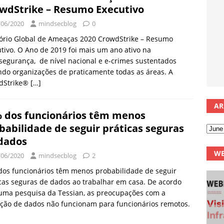
wdStrike – Resumo Executivo
/06/2020
mindsecblog
0
tório Global de Ameaças 2020 CrowdStrike – Resumo
tivo. O Ano de 2019 foi mais um ano ativo na
segurança, de nível nacional e e-crimes sustentados
do organizações de praticamente todas as áreas. A
dStrike®
[…]
AR
 dos funcionários têm menos
babilidade de seguir práticas seguras
dados
WE
/06/2020
mindsecblog
2
dos funcionários têm menos probabilidade de seguir
cas seguras de dados ao trabalhar em casa. De acordo
uma pesquisa da Tessian, as preocupações com a
eção de dados não funcionam para funcionários remotos.