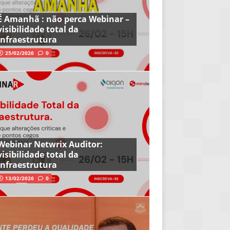
É Amanhã : não perca Webinar –
visibilidade total da
infraestrutura
25/02/2026
0
Webinar Netwrix Auditor:
visibilidade total da
infraestrutura
13/02/2026
0