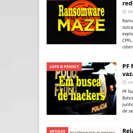
red
[ 30/07/2026 ]
O i
30
[ 30/07/2026 ]
Go
Rans
outr
explo
CPFL,
cibe
PF 
LGPD & PRIVACY
vaz
29
PF f
Bolso
junho
de se
Rel
ARTIGOS