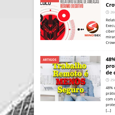
Cro
26
Rela
Execu
ciber
miran
Crow
48%
ARTIGOS
pro
de 
25
48% 
práti
com 
prot
[…]