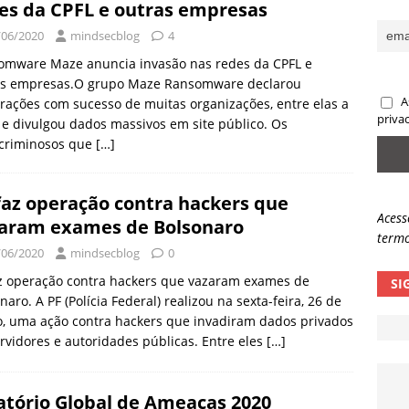
es da CPFL e outras empresas
ncidente da OpenAI e o fim da nossa zona de conforto
ARTIGOS
/06/2020
mindsecblog
4
lpes com QR Code entram em nova fase
NOTÍCIAS
omware Maze anuncia invasão nas redes da CPFL e
as empresas.O grupo Maze Ransomware declarou
A
rações com sucesso de muitas organizações, entre elas a
priva
 e divulgou dados massivos em site público. Os
rcriminosos que
[…]
faz operação contra hackers que
Acess
aram exames de Bolsonaro
termo
/06/2020
mindsecblog
0
az operação contra hackers que vazaram exames de
SI
naro. A PF (Polícia Federal) realizou na sexta-feira, 26 de
, uma ação contra hackers que invadiram dados privados
rvidores e autoridades públicas. Entre eles
[…]
atório Global de Ameaças 2020