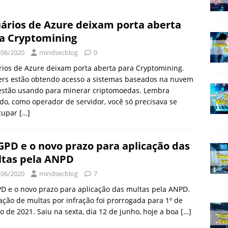
ários de Azure deixam porta aberta
a Cryptomining
/06/2020
mindsecblog
0
ios de Azure deixam porta aberta para Cryptomining.
ers estão obtendo acesso a sistemas baseados na nuvem
 estão usando para minerar criptomoedas. Lembra
o, como operador de servidor, você só precisava se
cupar
[…]
GPD e o novo prazo para aplicação das
tas pela ANPD
/06/2020
mindsecblog
7
D e o novo prazo para aplicação das multas pela ANPD.
ação de multas por infração foi prorrogada para 1º de
o de 2021. Saiu na sexta, dia 12 de junho, hoje a boa
[…]