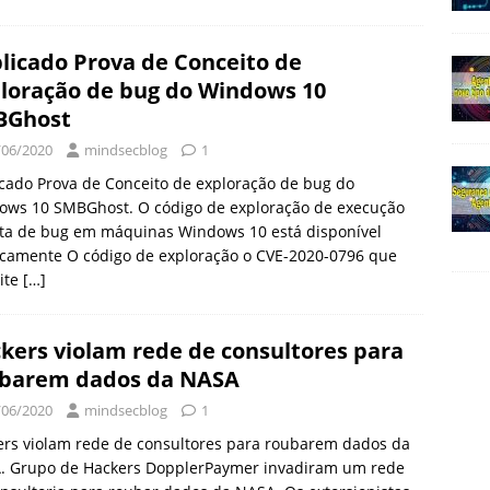
licado Prova de Conceito de
loração de bug do Windows 10
BGhost
/06/2020
mindsecblog
1
cado Prova de Conceito de exploração de bug do
ows 10 SMBGhost. O código de exploração de execução
ta de bug em máquinas Windows 10 está disponível
icamente O código de exploração o CVE-2020-0796 que
ite
[…]
kers violam rede de consultores para
barem dados da NASA
/06/2020
mindsecblog
1
ers violam rede de consultores para roubarem dados da
. Grupo de Hackers DopplerPaymer invadiram um rede