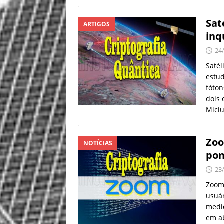
Sat
ARTIGOS
inq
24
Satél
estud
fóton
dois 
Mici
Zoo
NOTÍCIAS
pon
23
Zoom 
usuár
medi
em ab