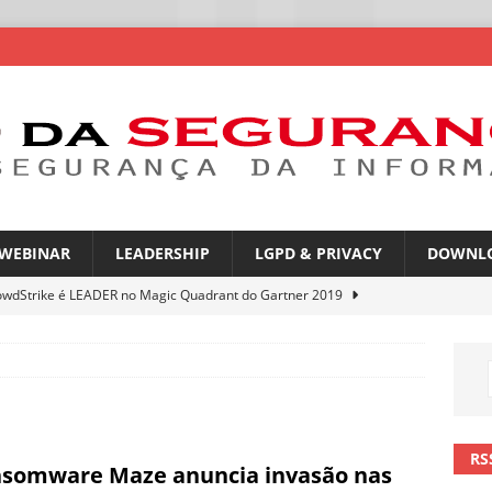
WEBINAR
LEADERSHIP
LGPD & PRIVACY
DOWNL
owdStrike é LEADER no Magic Quadrant do Gartner 2019
atGPT entra na mira de campanhas de phishing
NOTÍCIAS
mes no WhatsApp privacidade ou novas oportunidades de golpes
RS
somware Maze anuncia invasão nas
pfakes já enganam 90% dos brasileiros no trabalho
NOTÍCIAS