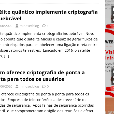
élite quântico implementa criptografia
uebrável
/06/2020
mindsecblog
1
ite quântico implementa criptografia inquebrável. Novo
o aponta que o satélite Micius é capaz de gerar fluxos de
s entrelaçados para estabelecer uma ligação direta entre
observatórios terrestres. Lançado em 2016, o satélite
us,
[…]
m oferece criptografia de ponta a
ta para todos os usuários
/06/2020
mindsecblog
0
oferece criptografia de ponta a ponta para todos os
ios. Empresa de teleconferência descreve série de
das de segurança. Após falhas de segurança ocorridas
ril que comprometeram o sigilo das reuniões e afetou