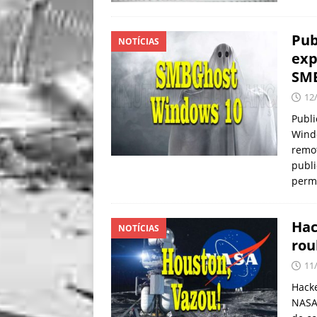
Pub
NOTÍCIAS
exp
SM
12
Publi
Wind
remo
publ
perm
Hac
NOTÍCIAS
rou
11
Hack
NASA