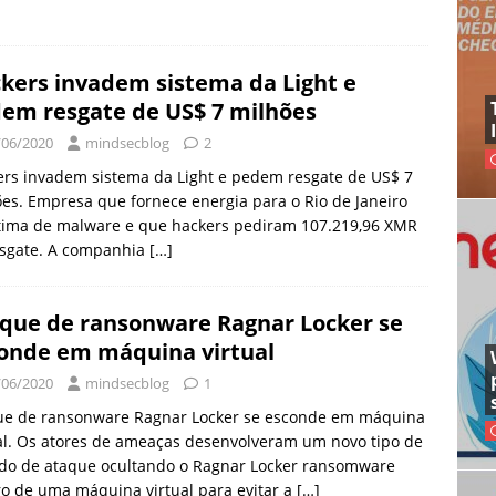
kers invadem sistema da Light e
em resgate de US$ 7 milhões
/06/2020
mindsecblog
2
rs invadem sistema da Light e pedem resgate de US$ 7
es. Empresa que fornece energia para o Rio de Janeiro
ítima de malware e que hackers pediram 107.219,96 XMR
esgate. A companhia
[…]
que de ransonware Ragnar Locker se
onde em máquina virtual
/06/2020
mindsecblog
1
ue de ransonware Ragnar Locker se esconde em máquina
al. Os atores de ameaças desenvolveram um novo tipo de
do de ataque ocultando o Ragnar Locker ransomware
o de uma máquina virtual para evitar a
[…]