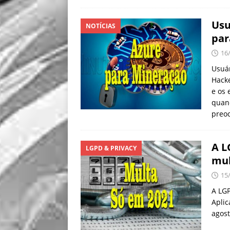
Usu
NOTÍCIAS
par
16
Usuár
Hack
e os
quand
preo
A L
LGPD & PRIVACY
mul
15
A LGP
Aplic
agost