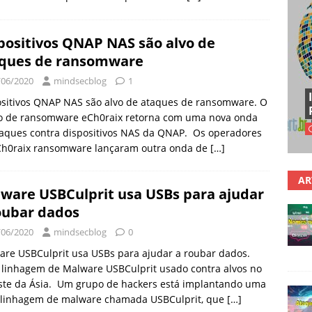
positivos QNAP NAS são alvo de
ques de ransomware
/06/2020
mindsecblog
1
ositivos QNAP NAS são alvo de ataques de ransomware. O
o de ransomware eCh0raix retorna com uma nova onda
taques contra dispositivos NAS da QNAP. Os operadores
Ch0raix ransomware lançaram outra onda de
[…]
AR
ware USBCulprit usa USBs para ajudar
oubar dados
/06/2020
mindsecblog
0
re USBCulprit usa USBs para ajudar a roubar dados.
 linhagem de Malware USBCulprit usado contra alvos no
ste da Ásia. Um grupo de hackers está implantando uma
 linhagem de malware chamada USBCulprit, que
[…]