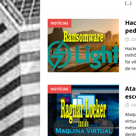
[…]
Hac
NOTÍCIAS
ped
22
Hacke
milhõ
foi v
de r
Ata
NOTÍCIAS
esc
19
Ataq
virtu
méto
dentr