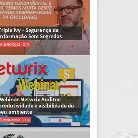
Triple Ivy – Segurança da
Informação Sem Segredos
28/07/2025
0
Webinar Netwrix Auditor:
produtividade e visibilidade do
seu ambiente
25/07/2025
0