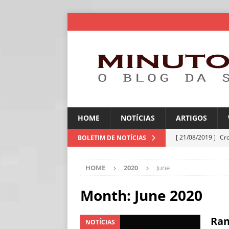
HOME
NOTÍCIAS
ARTIGOS
[ 21/08/2019 ]
Cr
BOLETIM DE NOTÍCIAS
ARTIGOS
HOME
2020
June
[ 30/07/2026 ]
Ch
[ 30/07/2026 ]
No
Month:
June 2020
ARTIGOS
Ran
NOTÍCIAS
[ 30/07/2026 ]
Dee