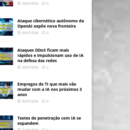
30/07/2026
0
Ataque cibernético autônomo da
OpenAI expõe nova fronteira
30/07/2026
0
Ataques DDoS ficam mais
rápidos e impulsionam uso de IA
na defesa das redes
30/07/2026
2
Empregos de TI que mais vão
mudar com a IA nos próximos 3
anos
30/07/2026
0
Testes de penetração com IA se
expandem
22/07/2026
4