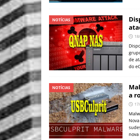
Dis
NOTÍCIAS
ata
18
Disp
grup
de a
do e
Mal
NOTÍCIAS
a r
17
Malwa
Nova
sude
nova