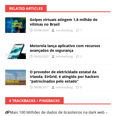
RELATED ARTICLES
Golpes virtuais atingem 1,8 milhão de
vítimas no Brasil
05/09/2024
mindsecblog
1
Motorola lança aplicativo com recursos
avançados de segurança
09/02/2023
mindsecblog
2
O provedor de eletricidade estatal da
Irlanda, EirGrid, é atingido por hackers
“patrocinados pelo estado”
08/08/2017
mindsecblog
0
4 TRACKBACKS / PINGBACKS
Mais 100 Milhões de dados de brasileiros na dark web –