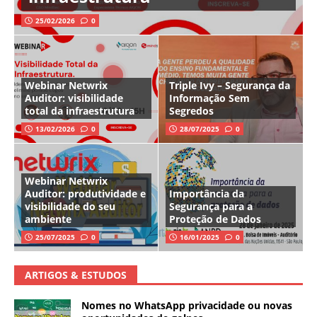
25/02/2026
0
Webinar Netwrix
Triple Ivy – Segurança da
Auditor: visibilidade
Informação Sem
total da infraestrutura
Segredos
13/02/2026
0
28/07/2025
0
Webinar Netwrix
Auditor: produtividade e
Importância da
visibilidade do seu
Segurança para a
ambiente
Proteção de Dados
25/07/2025
0
16/01/2025
0
ARTIGOS & ESTUDOS
Nomes no WhatsApp privacidade ou novas