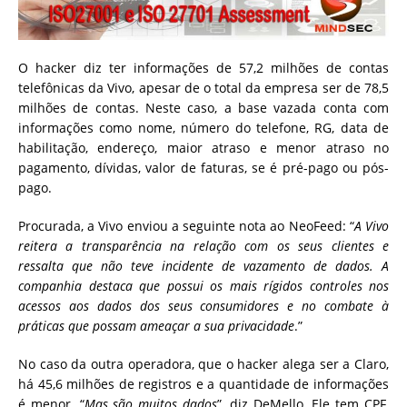
O hacker diz ter informações de 57,2 milhões de contas
telefônicas da Vivo, apesar de o total da empresa ser de 78,5
milhões de contas. Neste caso, a base vazada conta com
informações como nome, número do telefone, RG, data de
habilitação, endereço, maior atraso e menor atraso no
pagamento, dívidas, valor de faturas, se é pré-pago ou pós-
pago.
Procurada, a Vivo enviou a seguinte nota ao NeoFeed: “
A Vivo
reitera a transparência na relação com os seus clientes e
ressalta que não teve incidente de vazamento de dados. A
companhia destaca que possui os mais rígidos controles nos
acessos aos dados dos seus consumidores e no combate à
práticas que possam ameaçar a sua privacidade
.”
No caso da outra operadora, que o hacker alega ser a Claro,
há 45,6 milhões de registros e a quantidade de informações
é menor. “
Mas são muitos dados
”, diz DeMello. Ele tem CPF,