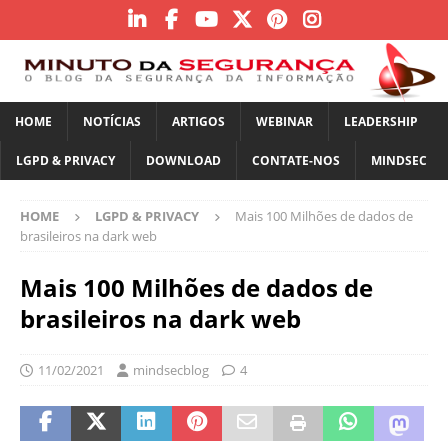
HOME
NOTÍCIAS
ARTIGOS
WEBINAR
LEADERSHIP
LGPD & PRIVACY
DOWNLOAD
CONTATE-NOS
MINDSEC
HOME
LGPD & PRIVACY
Mais 100 Milhões de dados de
brasileiros na dark web
Mais 100 Milhões de dados de
brasileiros na dark web
11/02/2021
mindsecblog
4