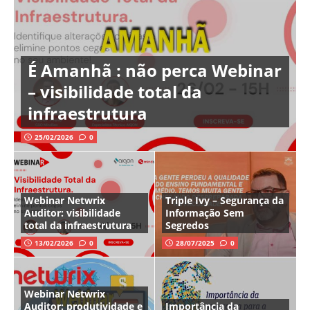
É Amanhã : não perca Webinar
– visibilidade total da
infraestrutura
25/02/2026
0
Webinar Netwrix
Triple Ivy – Segurança da
Auditor: visibilidade
Informação Sem
total da infraestrutura
Segredos
13/02/2026
0
28/07/2025
0
Webinar Netwrix
Auditor: produtividade e
Importância da