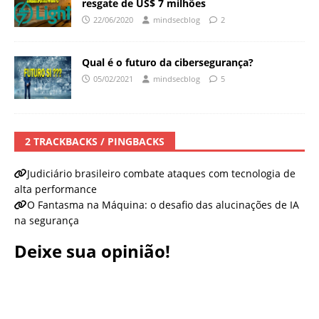
resgate de US$ 7 milhões
22/06/2020
mindsecblog
2
Qual é o futuro da cibersegurança?
05/02/2021
mindsecblog
5
2 TRACKBACKS / PINGBACKS
Judiciário brasileiro combate ataques com tecnologia de
alta performance
O Fantasma na Máquina: o desafio das alucinações de IA
na segurança
Deixe sua opinião!