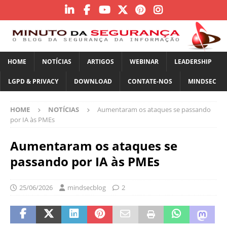
HOME
NOTÍCIAS
ARTIGOS
WEBINAR
LEADERSHIP
LGPD & PRIVACY
DOWNLOAD
CONTATE-NOS
MINDSEC
HOME
NOTÍCIAS
Aumentaram os ataques se passando
por IA às PMEs
Aumentaram os ataques se
passando por IA às PMEs
25/06/2026
mindsecblog
2