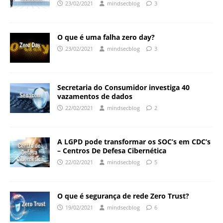
23/02/2021
mindsecblog
3
O que é uma falha zero day?
23/02/2021
mindsecblog
3
Secretaria do Consumidor investiga 40
vazamentos de dados
22/02/2021
mindsecblog
2
A LGPD pode transformar os SOC’s em CDC’s
– Centros De Defesa Cibernética
22/02/2021
mindsecblog
5
O que é segurança de rede Zero Trust?
19/02/2021
mindsecblog
6