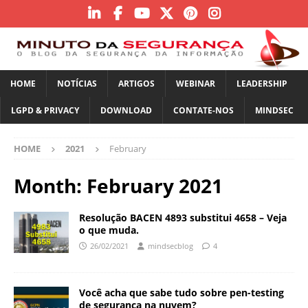
HOME
NOTÍCIAS
ARTIGOS
WEBINAR
LEADERSHIP
LGPD & PRIVACY
DOWNLOAD
CONTATE-NOS
MINDSEC
HOME
2021
February
Month:
February 2021
Resolução BACEN 4893 substitui 4658 – Veja
o que muda.
26/02/2021
mindsecblog
4
Você acha que sabe tudo sobre pen-testing
de segurança na nuvem?