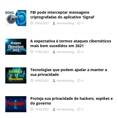
FBI pode interceptar mensagens
criptografadas do aplicativo ‘Signal’
18/02/2021
mindsecblog
3
A expectativa é termos ataques cibernéticos
mais bem sucedidos em 2021
17/02/2021
mindsecblog
4
Tecnologias que podem ajudar a manter a
sua privacidade
16/02/2021
mindsecblog
4
Proteja sua privacidade de hackers, espiões e
do governo
15/02/2021
mindsecblog
5