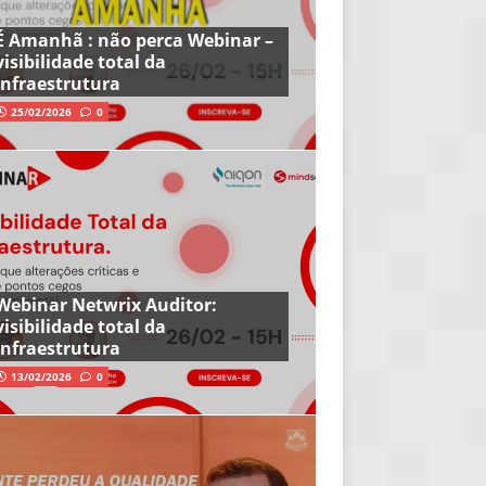
É Amanhã : não perca Webinar –
visibilidade total da
infraestrutura
25/02/2026
0
Webinar Netwrix Auditor:
visibilidade total da
infraestrutura
13/02/2026
0