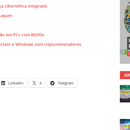
a cibernética integrada
taques
ção em PCs com BSODs
fectam o Windows com criptomineradores
AR
LinkedIn
X
Telegram