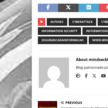
AUTHSEC
CYBERATTACK
CYB
INFORMATION SECURITY
INFORMATION
SEGURANCADAINFORMACAO
WWW.MIND
About mindsecb
Blog patrocinado p
PREVIOUS
Jira inativo: usuários do Atlassian