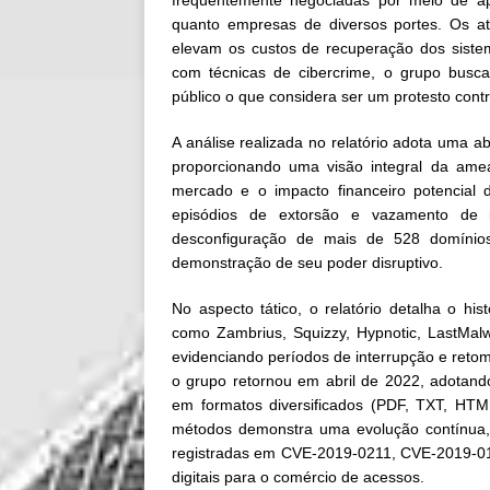
frequentemente negociadas por meio de a
quanto empresas de diversos portes. Os at
elevam os custos de recuperação dos siste
com técnicas de cibercrime, o grupo busc
público o que considera ser um protesto contr
A análise realizada no relatório adota uma ab
proporcionando uma visão integral da amea
mercado e o impacto financeiro potencial 
episódios de extorsão e vazamento de i
desconfiguração de mais de 528 domínios
demonstração de seu poder disruptivo.
No aspecto tático, o relatório detalha o his
como Zambrius, Squizzy, Hypnotic, LastMalw
evidenciando períodos de interrupção e ret
o grupo retornou em abril de 2022, adotan
em formatos diversificados (PDF, TXT, HTM
métodos demonstra uma evolução contínua, 
registradas em CVE-2019-0211, CVE-2019-01
digitais para o comércio de acessos.