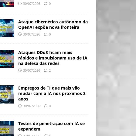
30/07/2026
0
Ataque cibernético autônomo da
OpenAI expõe nova fronteira
30/07/2026
0
Ataques DDoS ficam mais
rápidos e impulsionam uso de IA
na defesa das redes
30/07/2026
2
Empregos de TI que mais vão
mudar com a IA nos próximos 3
anos
30/07/2026
0
Testes de penetração com IA se
expandem
22/07/2026
4