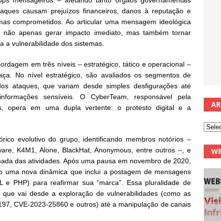
pps mensageiros – afetando tanto órgãos governamentais
aques causam prejuízos financeiros, danos à reputação e
mas comprometidos. Ao articular uma mensagem ideológica
a não apenas gerar impacto imediato, mas também tornar
a a vulnerabilidade dos sistemas.
ordagem em três níveis – estratégico, tático e operacional –
ça. No nível estratégico, são avaliados os segmentos de
dos ataques, que variam desde simples desfigurações até
nformações sensíveis. O CyberTeam, responsável pela
AR
, opera em uma dupla vertente: o protesto digital e a
tórico evolutivo do grupo, identificando membros notórios –
are, K4M1, Alone, BlackHat, Anonymous, entre outros –, e
WE
omada das atividades. Após uma pausa em novembro de 2020,
do uma nova dinâmica que inclui a postagem de mensagens
L e PHP) para reafirmar sua “marca”. Essa pluralidade de
que vai desde a exploração de vulnerabilidades (como as
97, CVE-2023-25860 e outros) até a manipulação de canais