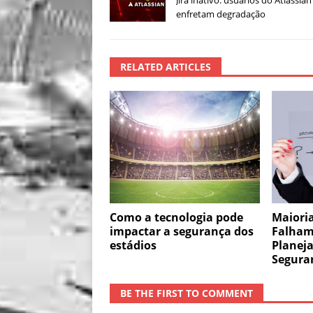
enfretam degradação
RELATED ARTICLES
Como a tecnologia pode
Maiori
impactar a segurança dos
Falham
estádios
Planej
Segura
BE THE FIRST TO COMMENT