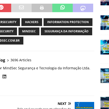
ERSECURITY
HACKERS
INFORMATION PROTECTION
SECURITY
MINDSEC
SEGURANÇA DA INFORMAÇÃO
SEC.COM.BR
log
3696 Articles
or MindSec Segurança e Tecnologia da Informação Ltda.
NEXT
Tela azul causada ​​por atualizações de