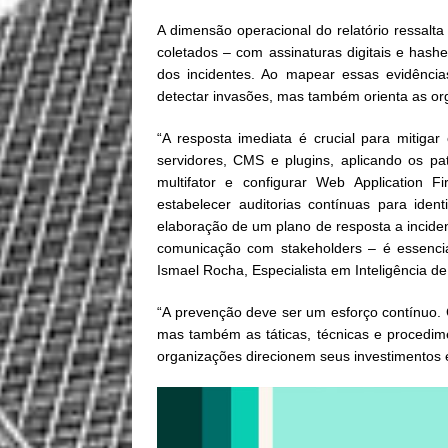
A dimensão operacional do relatório ressal
coletados – com assinaturas digitais e hashe
dos incidentes. Ao mapear essas evidênci
detectar invasões, mas também orienta as o
“A resposta imediata é crucial para mitigar
servidores, CMS e plugins, aplicando os pa
multifator e configurar Web Application F
estabelecer auditorias contínuas para iden
elaboração de um plano de resposta a inciden
comunicação com stakeholders – é essenci
Ismael Rocha, Especialista em Inteligência d
“A prevenção deve ser um esforço contínuo.
mas também as táticas, técnicas e procedim
organizações direcionem seus investimentos e