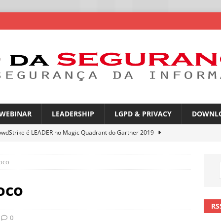
WEBINAR
LEADERSHIP
LGPD & PRIVACY
DOWNL
owdStrike é LEADER no Magic Quadrant do Gartner 2019
oco
rica Latina é a segunda região mais exposta a ciberameaças
ÍCIAS
oco
amplia desafio de segurança e governança nas redes corporativas
RS
0