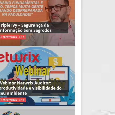
Triple Ivy – Segurança da
Informação Sem Segredos
28/07/2025
0
Webinar Netwrix Auditor:
produtividade e visibilidade do
seu ambiente
25/07/2025
0