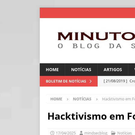
HOME
NOTÍCIAS
ARTIGOS
[ 21/08/2019 ]
Cr
BOLETIM DE NOTÍCIAS
ARTIGOS
HOME
NOTÍCIAS
Hacktivismo em F
[ 06/08/2026 ]
Amé
industriais
NOT
Hacktivismo em F
[ 06/08/2026 ]
IA 
NOTÍCIAS
17/04/2025
mindsecblog
Notícias