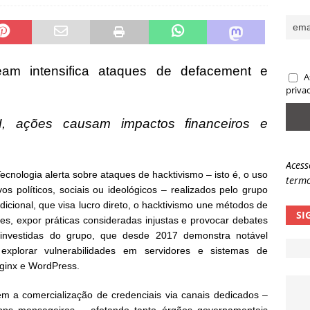
sas promessas de emprego na Meta, Disney, Coca-Cola e Spotify
 guardrails, a autonomia da IA se torna um risco
NOTÍCIAS
am intensifica ataques de defacement e
A
eleva taxa de sucesso de phishing para 54%
NOTÍCIAS
s
priva
, ações causam impactos financeiros e
Acess
cnologia alerta sobre ataques de hacktivismo – isto é, o uso
termo
os políticos, sociais ou ideológicos – realizados pelo grupo
icional, que visa lucro direto, o hacktivismo une métodos de
SI
es, expor práticas consideradas injustas e provocar debates
 investidas do grupo, que desde 2017 demonstra notável
explorar vulnerabilidades em servidores e sistemas de
ginx e WordPress.
 a comercialização de credenciais via canais dedicados –