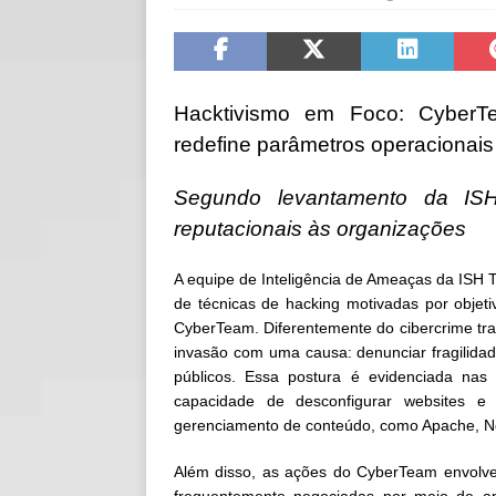
[ 06/08/2026 ]
Fal
NOTÍCIAS
[ 06/08/2026 ]
Sem
Hacktivismo em Foco: CyberTe
[ 06/08/2026 ]
IA 
redefine parâmetros operacionai
Segundo levantamento da ISH
reputacionais às organizações
A equipe de Inteligência de Ameaças da ISH Te
de técnicas de hacking motivadas por objetiv
CyberTeam. Diferentemente do cibercrime trad
invasão com uma causa: denunciar fragilidad
públicos. Essa postura é evidenciada nas
capacidade de desconfigurar websites e 
gerenciamento de conteúdo, como Apache, N
Além disso, as ações do CyberTeam envolvem