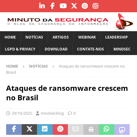
HOME
NOTÍCIAS
ARTIGOS
WEBINAR
LEADERSHIP
LGPD & PRIVACY
DOWNLOAD
CONTATE-NOS
MINDSEC
HOME
NOTÍCIAS
Ataques de ransomware crescem no
Brasil
Ataques de ransomware crescem
no Brasil
29/10/2025
mindsecblog
0