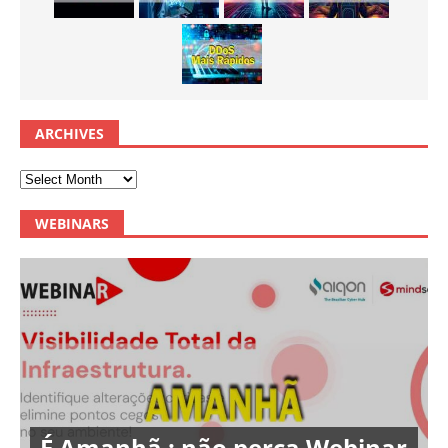
ARCHIVES
WEBINARS
É Amanhã : não perca Webinar