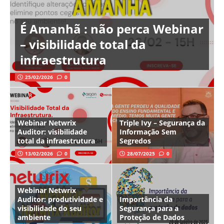
É Amanhã : não perca Webinar
– visibilidade total da
infraestrutura
25/02/2026
0
Webinar Netwrix
Triple Ivy – Segurança da
Auditor: visibilidade
Informação Sem
total da infraestrutura
Segredos
13/02/2026
0
28/07/2025
0
Webinar Netwrix
Auditor: produtividade e
Importância da
visibilidade do seu
Segurança para a
ambiente
Proteção de Dados