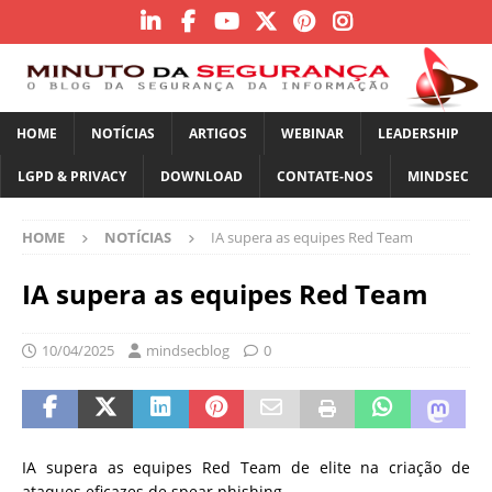
HOME
NOTÍCIAS
ARTIGOS
WEBINAR
LEADERSHIP
LGPD & PRIVACY
DOWNLOAD
CONTATE-NOS
MINDSEC
HOME
NOTÍCIAS
IA supera as equipes Red Team
IA supera as equipes Red Team
10/04/2025
mindsecblog
0
IA supera as equipes Red Team de elite na criação de
ataques eficazes de spear phishing.