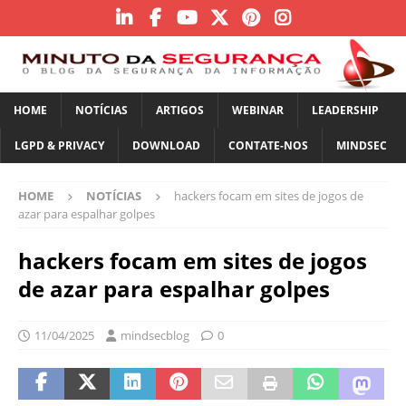
HOME
NOTÍCIAS
ARTIGOS
WEBINAR
LEADERSHIP
LGPD & PRIVACY
DOWNLOAD
CONTATE-NOS
MINDSEC
HOME
NOTÍCIAS
hackers focam em sites de jogos de
azar para espalhar golpes
hackers focam em sites de jogos
de azar para espalhar golpes
11/04/2025
mindsecblog
0