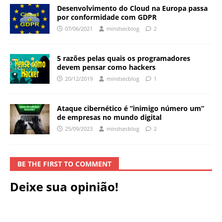
Desenvolvimento do Cloud na Europa passa
por conformidade com GDPR
07/06/2021
mindsecblog
2
5 razões pelas quais os programadores
devem pensar como hackers
20/12/2019
mindsecblog
1
Ataque cibernético é “inimigo número um”
de empresas no mundo digital
25/09/2023
mindsecblog
2
BE THE FIRST TO COMMENT
Deixe sua opinião!