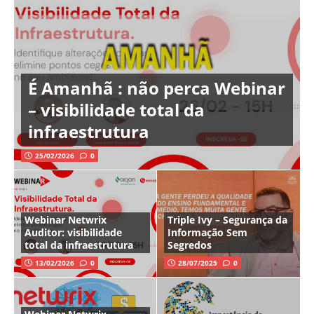
É Amanhã : não perca Webinar
– visibilidade total da
infraestrutura
25/02/2026
0
Webinar Netwrix
Triple Ivy – Segurança da
Auditor: visibilidade
Informação Sem
total da infraestrutura
Segredos
13/02/2026
0
28/07/2025
0