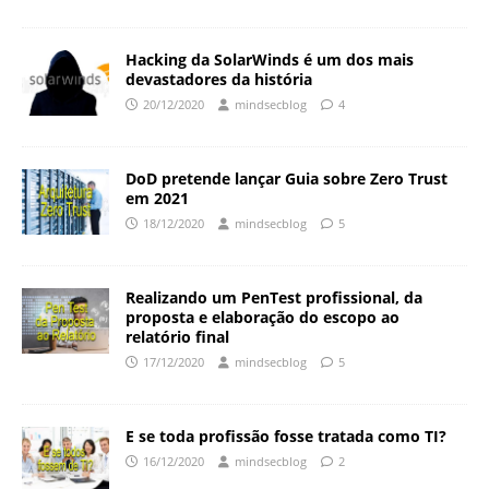
Hacking da SolarWinds é um dos mais
devastadores da história
20/12/2020
mindsecblog
4
DoD pretende lançar Guia sobre Zero Trust
em 2021
18/12/2020
mindsecblog
5
Realizando um PenTest profissional, da
proposta e elaboração do escopo ao
relatório final
17/12/2020
mindsecblog
5
E se toda profissão fosse tratada como TI?
16/12/2020
mindsecblog
2