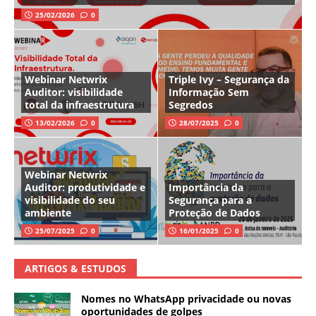
25/02/2026
0
Webinar Netwrix
Triple Ivy – Segurança da
Auditor: visibilidade
Informação Sem
total da infraestrutura
Segredos
13/02/2026
0
28/07/2025
0
Webinar Netwrix
Auditor: produtividade e
Importância da
visibilidade do seu
Segurança para a
ambiente
Proteção de Dados
25/07/2025
0
16/01/2025
0
ARTIGOS & ESTUDOS
Nomes no WhatsApp privacidade ou novas
oportunidades de golpes