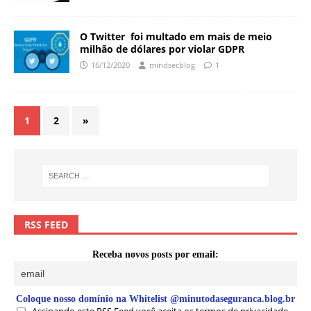
O Twitter foi multado em mais de meio
milhão de dólares por violar GDPR
16/12/2020
mindsecblog
1
1
2
»
RSS FEED
Receba novos posts por email:
Coloque nosso domínio na Whitelist @minutodaseguranca.blog.br