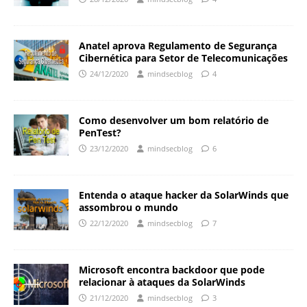
Anatel aprova Regulamento de Segurança
Cibernética para Setor de Telecomunicações
24/12/2020
mindsecblog
4
Como desenvolver um bom relatório de
PenTest?
23/12/2020
mindsecblog
6
Entenda o ataque hacker da SolarWinds que
assombrou o mundo
22/12/2020
mindsecblog
7
Microsoft encontra backdoor que pode
relacionar à ataques da SolarWinds
21/12/2020
mindsecblog
3