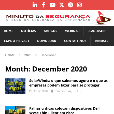
HOME
NOTÍCIAS
ARTIGOS
WEBINAR
LEADERSHIP
LGPD & PRIVACY
DOWNLOAD
CONTATE-NOS
MINDSEC
HOME
2020
December
Month:
December 2020
SolarWinds: o que sabemos agora e o que as
empresas podem fazer para se proteger
31/12/2020
mindsecblog
3
Falhas críticas colocam dispositivos Dell
Wyse Thin Client em risco