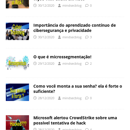
30/12/2020
mindsecblog
0
Importância do aprendizado contínuo de
cibersegurança e privacidade
30/12/2020
mindsecblog
3
O que é microssegmentação!
29/12/2020
mindsecblog
2
Como você monta a sua senha? ela é forte o
suficiente?
28/12/2020
mindsecblog
0
Microsoft alertou CrowdStrike sobre uma
possível tentativa de hack
28/12/2020
mindsecblog
4