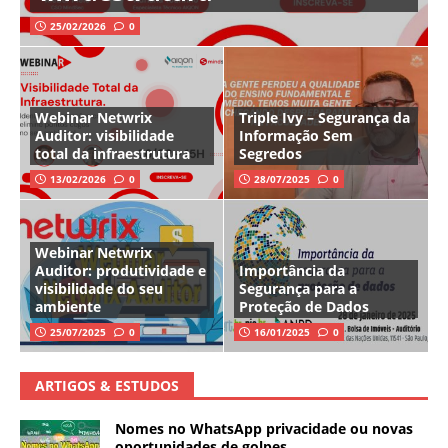
25/02/2026
0
Webinar Netwrix
Triple Ivy – Segurança da
Auditor: visibilidade
Informação Sem
total da infraestrutura
Segredos
13/02/2026
0
28/07/2025
0
Webinar Netwrix
Auditor: produtividade e
Importância da
visibilidade do seu
Segurança para a
ambiente
Proteção de Dados
25/07/2025
0
16/01/2025
0
ARTIGOS & ESTUDOS
Nomes no WhatsApp privacidade ou novas
oportunidades de golpes