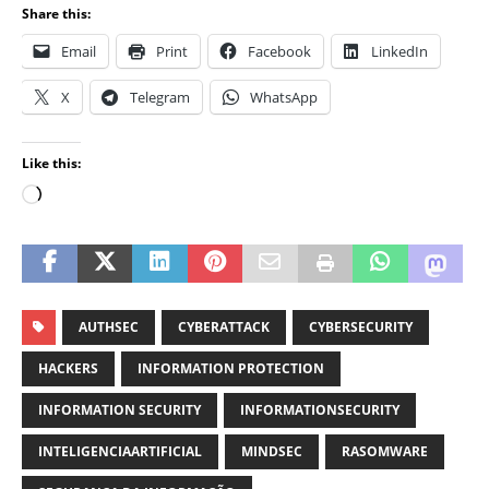
Share this:
Email
Print
Facebook
LinkedIn
X
Telegram
WhatsApp
Like this:
AUTHSEC
CYBERATTACK
CYBERSECURITY
HACKERS
INFORMATION PROTECTION
INFORMATION SECURITY
INFORMATIONSECURITY
INTELIGENCIAARTIFICIAL
MINDSEC
RASOMWARE