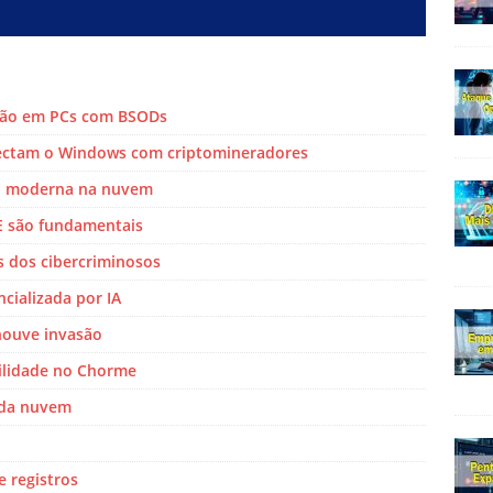
ção em PCs com BSODs
fectam o Windows com criptomineradores
ça moderna na nuvem
EE são fundamentais
 dos cibercriminosos
cializada por IA
houve invasão
bilidade no Chorme
 da nuvem
 registros