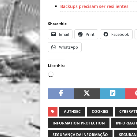
Backups precisam ser resilientes
Share this:
Email
Print
Facebook
WhatsApp
Like this:
AUTHSEC
COOKIES
CYBERAT
INFORMATION PROTECTION
INFORMATI
SEGURANÇA DA INFORMAÇÃO
SEGURAN