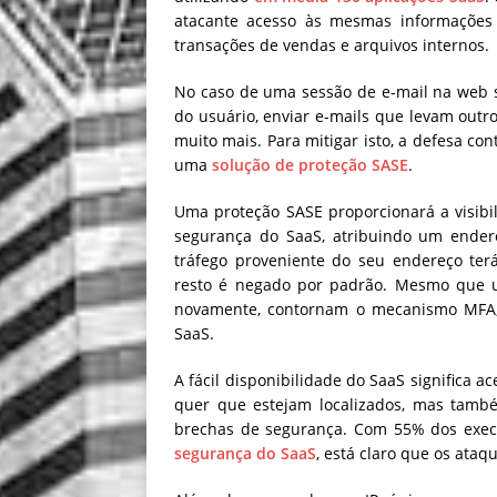
atacante acesso às mesmas informações e
transações de vendas e arquivos internos.
No caso de uma sessão de e-mail na web s
do usuário, enviar e-mails que levam outro
muito mais. Para mitigar isto, a defesa co
uma
solução de proteção SASE
.
Uma proteção SASE proporcionará a visibil
segurança do SaaS, atribuindo um endere
tráfego proveniente do seu endereço ter
resto é negado por padrão. Mesmo que um
novamente, contornam o mecanismo MFA, 
SaaS.
A fácil disponibilidade do SaaS significa 
quer que estejam localizados, mas tamb
brechas de segurança. Com 55% dos exec
segurança do SaaS
, está claro que os ata