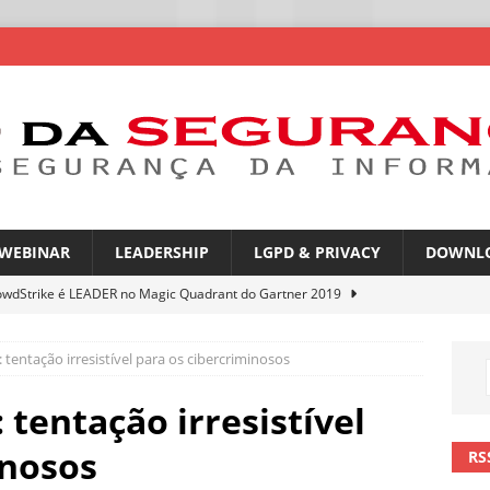
WEBINAR
LEADERSHIP
LGPD & PRIVACY
DOWNL
owdStrike é LEADER no Magic Quadrant do Gartner 2019
 tentação irresistível para os cibercriminosos
rica Latina é a segunda região mais exposta a ciberameaças
ÍCIAS
 tentação irresistível
amplia desafio de segurança e governança nas redes corporativas
inosos
RS