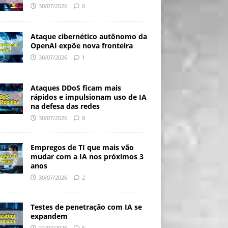
30/07/2026
0
Ataque cibernético autônomo da
OpenAI expõe nova fronteira
30/07/2026
1
Ataques DDoS ficam mais
rápidos e impulsionam uso de IA
na defesa das redes
30/07/2026
8
Empregos de TI que mais vão
mudar com a IA nos próximos 3
anos
30/07/2026
2
Testes de penetração com IA se
expandem
22/07/2026
5