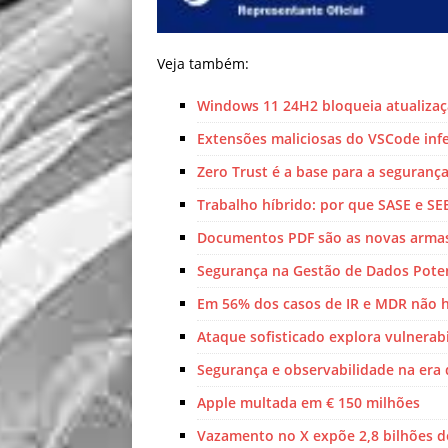
Veja também:
Windows 11 24H2 bloqueia atualiza
Extensões maliciosas do VSCode in
Zero Trust é a base para a seguran
Trabalho híbrido: por que SASE e S
Documentos PDF são as novas armas
Segurança na Gestão de Dados Poten
Em 56% dos casos de IR e MDR não 
Ataque sofisticado explora vulnera
Segurança e observabilidade na era
Apple multada em € 150 milhões
Vazamento no X expõe 2,8 bilhões de