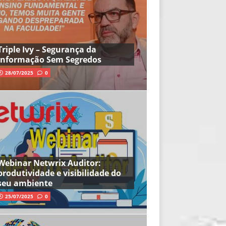
Triple Ivy – Segurança da
Informação Sem Segredos
28/07/2025
0
Webinar Netwrix Auditor:
produtividade e visibilidade do
seu ambiente
25/07/2025
0