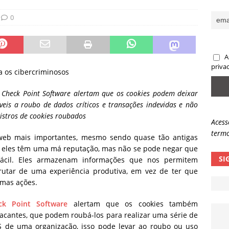
sas promessas de emprego na Meta, Disney, Coca-Cola e Spotify
0
 guardrails, a autonomia da IA se torna um risco
NOTÍCIAS
A
eleva taxa de sucesso de phishing para 54%
NOTÍCIAS
priva
ra os cibercriminosos
 Check Point Software alertam que os cookies podem deixar
eis a roubo de dados críticos e transações indevidas e não
istros de cookies roubados
Acess
termo
web mais importantes, mesmo sendo quase tão antigas
, eles têm uma má reputação, mas não se pode negar que
SI
 fácil. Eles armazenam informações que nos permitem
utar de uma experiência produtiva, em vez de ter que
smas ações.
ck Point Software
alertam que os cookies também
cantes, que podem roubá-los para realizar uma série de
aaS de uma organização, isso pode levar ao roubo ou uso