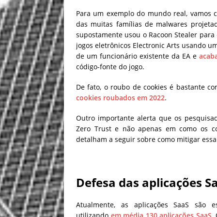
Para um exemplo do mundo real, vamos c
das muitas famílias de malwares projeta
supostamente usou o Racoon Stealer para 
jogos eletrônicos Electronic Arts usando u
de um funcionário existente da EA e
acab
código-fonte do jogo.
De fato, o roubo de cookies é bastante 
cookies roubados em 2022
.
Outro importante alerta que os pesquisad
Zero Trust e não apenas em como os coo
detalham a seguir sobre como mitigar essa
Defesa das aplicações S
Atualmente, as aplicações SaaS são e
utilizando
em média 130 aplicações SaaS
.