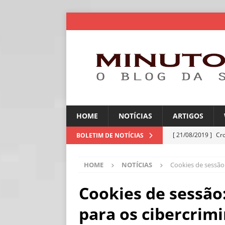
HOME
NOTÍCIAS
ARTIGOS
[ 21/08/2019 ]
Cr
BOLETIM DE NOTÍCIAS
ARTIGOS
HOME
NOTÍCIAS
Cookies de sessão:
[ 06/08/2026 ]
Amé
industriais
NOT
Cookies de sessão:
[ 06/08/2026 ]
IA 
para os cibercrim
NOTÍCIAS