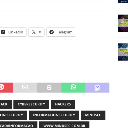
LinkedIn
X
Telegram
TACK
CYBERSECURITY
HACKERS
ON SECURITY
INFORMATIONSECURITY
MINDSEC
CADAINFORMACAO
WWW.MINDSEC.COM.BR