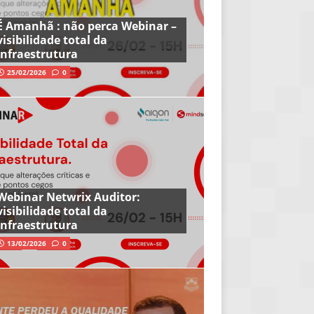
É Amanhã : não perca Webinar –
visibilidade total da
infraestrutura
25/02/2026
0
Webinar Netwrix Auditor:
visibilidade total da
infraestrutura
13/02/2026
0