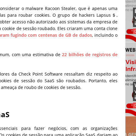
onsiderar o malware Racoon Stealer, que é apenas uma
das para roubar cookies. O grupo de hackers Lapsus＄,
obter acesso não autorizado aos sistemas da empresa de
m cookie de sessão roubado. Eles criaram uma conta clone
aram fugindo com centenas de GB de dados
, incluindo o
comum, com uma estimativa de
22 bilhões de registros de
ores da Check Point Software ressaltam diz respeito ao
kies de sessão do SaaS são roubados. Portanto, eles
 ameaça de roubo de cookies de sessão.
aaS
ssenciais para fazer negócios, com as organizações
 Os cookies de sessão para uma aplicação SaaS dariam ao