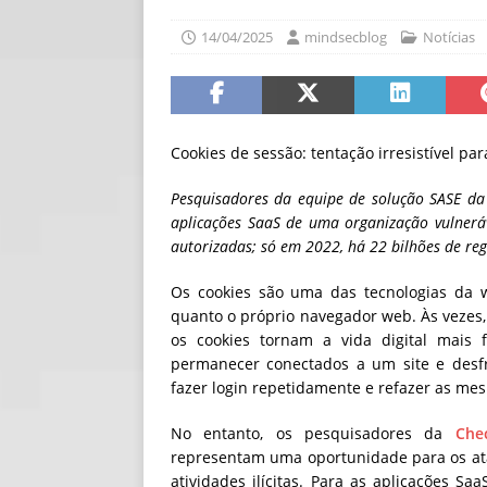
[ 06/08/2026 ]
Fal
14/04/2025
mindsecblog
Notícias
NOTÍCIAS
[ 06/08/2026 ]
Sem
[ 06/08/2026 ]
IA 
Cookies de sessão: tentação irresistível pa
Pesquisadores da equipe de solução SASE da
aplicações SaaS de uma organização vulneráv
autorizadas; só em 2022, há 22 bilhões de reg
Os cookies são uma das tecnologias da 
quanto o próprio navegador web. Às vezes
os cookies tornam a vida digital mais
permanecer conectados a um site e desfr
fazer login repetidamente e refazer as me
No entanto, os pesquisadores da
Che
representam uma oportunidade para os ata
atividades ilícitas. Para as aplicações S