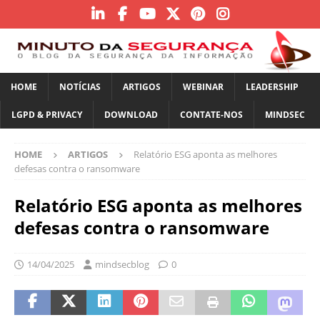
HOME
NOTÍCIAS
ARTIGOS
WEBINAR
LEADERSHIP
LGPD & PRIVACY
DOWNLOAD
CONTATE-NOS
MINDSEC
HOME
ARTIGOS
Relatório ESG aponta as melhores
defesas contra o ransomware
Relatório ESG aponta as melhores
defesas contra o ransomware
14/04/2025
mindsecblog
0