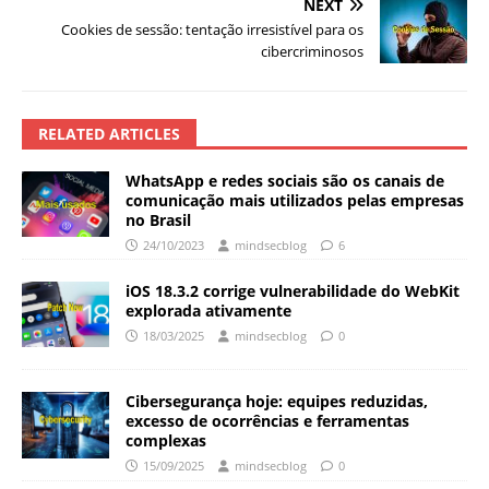
NEXT
Cookies de sessão: tentação irresistível para os
cibercriminosos
RELATED ARTICLES
WhatsApp e redes sociais são os canais de
comunicação mais utilizados pelas empresas
no Brasil
24/10/2023
mindsecblog
6
iOS 18.3.2 corrige vulnerabilidade do WebKit
explorada ativamente
18/03/2025
mindsecblog
0
Cibersegurança hoje: equipes reduzidas,
excesso de ocorrências e ferramentas
complexas
15/09/2025
mindsecblog
0