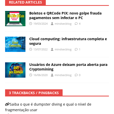
RELATED ARTICLES
Boletos e QRCode PIX: novo golpe frauda
pagamentos sem infectar o PC
19/03/2024
mindsecblog
4
Cloud computing: infraestrutura completa e
segura
13/07/2022
mindsecblog
1
Usuários de Azure deixam porta aberta para
Cryptomining
16/06/2020
mindsecblog
0
3 TRACKBACKS / PINGBACKS
Saiba o que é dumpster diving e qual o nível de
fragmentação usar