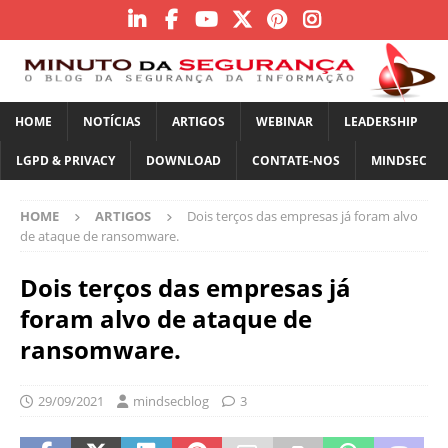
HOME
NOTÍCIAS
ARTIGOS
WEBINAR
LEADERSHIP
LGPD & PRIVACY
DOWNLOAD
CONTATE-NOS
MINDSEC
HOME
ARTIGOS
Dois terços das empresas já foram alvo
de ataque de ransomware.
Dois terços das empresas já
foram alvo de ataque de
ransomware.
29/09/2021
mindsecblog
3