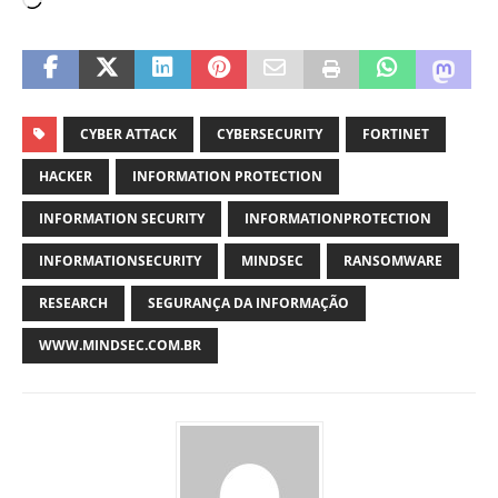
CYBER ATTACK
CYBERSECURITY
FORTINET
HACKER
INFORMATION PROTECTION
INFORMATION SECURITY
INFORMATIONPROTECTION
INFORMATIONSECURITY
MINDSEC
RANSOMWARE
RESEARCH
SEGURANÇA DA INFORMAÇÃO
WWW.MINDSEC.COM.BR