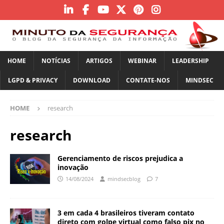
HOME
NOTÍCIAS
ARTIGOS
WEBINAR
LEADERSHIP
LGPD & PRIVACY
DOWNLOAD
CONTATE-NOS
MINDSEC
HOME
research
research
Gerenciamento de riscos prejudica a
inovação
14/08/2024
mindsecblog
7
3 em cada 4 brasileiros tiveram contato
direto com golpe virtual como falso pix no