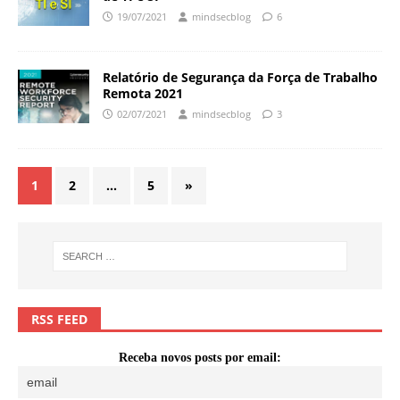
19/07/2021
mindsecblog
6
Relatório de Segurança da Força de Trabalho
Remota 2021
02/07/2021
mindsecblog
3
1
2
…
5
»
RSS FEED
Receba novos posts por email: