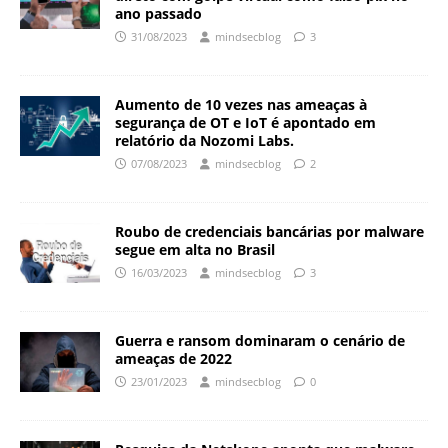
ano passado
31/08/2023
mindsecblog
3
Aumento de 10 vezes nas ameaças à
segurança de OT e IoT é apontado em
relatório da Nozomi Labs.
07/08/2023
mindsecblog
2
Roubo de credenciais bancárias por malware
segue em alta no Brasil
16/03/2023
mindsecblog
3
Guerra e ransom dominaram o cenário de
ameaças de 2022
23/01/2023
mindsecblog
0