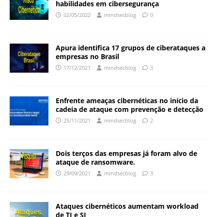
habilidades em cibersegurança
02/05/2022
mindsecblog
0
Apura identifica 17 grupos de ciberataques a
empresas no Brasil
17/12/2021
mindsecblog
3
Enfrente ameaças cibernéticas no início da
cadeia de ataque com prevenção e detecção
25/11/2021
mindsecblog
2
Dois terços das empresas já foram alvo de
ataque de ransomware.
29/09/2021
mindsecblog
3
Ataques cibernéticos aumentam workload
de TI e SI