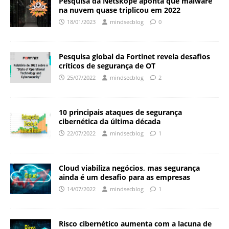
Pesquisa da Netskope aponta que malware
na nuvem quase triplicou em 2022
18/01/2023
mindsecblog
0
Pesquisa global da Fortinet revela desafios
críticos de segurança de OT
25/07/2022
mindsecblog
2
10 principais ataques de segurança
cibernética da última década
22/07/2022
mindsecblog
1
Cloud viabiliza negócios, mas segurança
ainda é um desafio para as empresas
14/07/2022
mindsecblog
1
Risco cibernético aumenta com a lacuna de