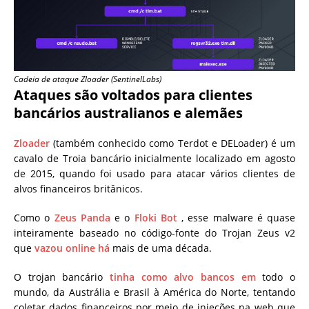
Cadeia de ataque Zloader (SentinelLabs)
Ataques são voltados para clientes
bancários australianos e alemães
Zloader
(também conhecido como Terdot e DELoader) é um
cavalo de Troia bancário inicialmente localizado em agosto
de 2015, quando foi usado para atacar vários clientes de
alvos financeiros britânicos.
Como o
Zeus Panda
e o
Floki Bot
, esse malware é quase
inteiramente baseado no código-fonte do Trojan Zeus v2
que
vazou online há
mais de uma década.
O trojan bancário
tinha como alvo bancos em
todo o
mundo, da Austrália e Brasil à América do Norte, tentando
coletar dados financeiros por meio de injeções na web que