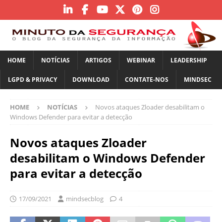
HOME
NOTÍCIAS
ARTIGOS
WEBINAR
LEADERSHIP
LGPD & PRIVACY
DOWNLOAD
CONTATE-NOS
MINDSEC
HOME
NOTÍCIAS
Novos ataques Zloader desabilitam o
Windows Defender para evitar a detecção
Novos ataques Zloader
desabilitam o Windows Defender
para evitar a detecção
17/09/2021
mindsecblog
4