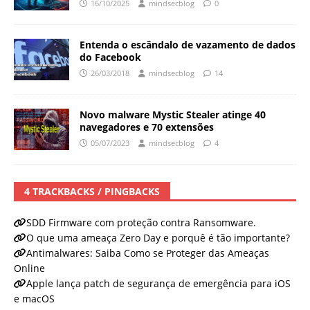
16/10/2025
mindsecblog
0
Entenda o escândalo de vazamento de dados
do Facebook
26/03/2018
mindsecblog
14
Novo malware Mystic Stealer atinge 40
navegadores e 70 extensões
05/07/2023
mindsecblog
4
4 TRACKBACKS / PINGBACKS
SDD Firmware com proteção contra Ransomware.
O que uma ameaça Zero Day e porquê é tão importante?
Antimalwares: Saiba Como se Proteger das Ameaças
Online
Apple lança patch de segurança de emergência para iOS
e macOS