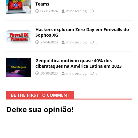
Teams
06/11/2024
mindsecblog
5
Hackers exploram Zero Day em Firewalls do
Sophos XG
27/04/2020
mindsecblog
3
Geopolítica motivou quase 40% dos
ciberataques na América Latina em 2023
30/10/2023
mindsecblog
8
BE THE FIRST TO COMMENT
Deixe sua opinião!