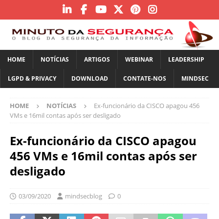
HOME
NOTÍCIAS
ARTIGOS
WEBINAR
LEADERSHIP
LGPD & PRIVACY
DOWNLOAD
CONTATE-NOS
MINDSEC
HOME
NOTÍCIAS
Ex-funcionário da CISCO apagou 456
VMs e 16mil contas após ser desligado
Ex-funcionário da CISCO apagou
456 VMs e 16mil contas após ser
desligado
03/09/2020
mindsecblog
0